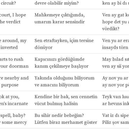
 circuit?
devre olabilir miyim?
ken ay bi dı 
court, I hope
Mahkemeye çıktığımda,
Ven ay gat k
the verdict
umarım karar sensindir
hope det yu 
vördikt?
e around, my
Sen etraftayken, içim tersine
Ven yu ar e
 inverted
dönüyor
insayds törn
arts to rush
Kapıcınızı gördüğümde
May bılad sıt
 your doorman
kanım çekilmeye başlıyor
ven ay sii y
re nearby and
Yakında olduğunu biliyorum
Ay nov yu ar
r purpose
ve amacını biliyorum
ay nov yor p
ok at you,
Kendine bir bak, sen cennetin
Teyk van luuk
en's incarnate
vücut bulmuş halisin
ar hevıns in
 spell, baby?
Bu sihir nedir bebeğim?
Vat iz dı sip
w some mercy
Lütfen biraz merhamet göster
Piliz şov sa