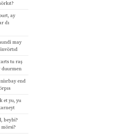
sörkıt?
ourt, ay
ar dı
raundi may
 invörtıd
arts tu raş
or duurmen
 niırbay end
örpıs
 et yu, yu
karneyt
el, beybi?
m mörsi?