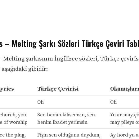
s – Melting Şarkı Sözleri Türkçe Çeviri Tab
– Melting şarkısının İngilizce sözleri, Türkçe çeviris
aşağıdaki gibidir:
Lyrics
Türkçe Çevirisi
Okunuşları
Oh
Oh
church, you
Sen benim kilisemsin, sen
Yu ar may çö
e of worship
benim ibadet yerimsin
may pileys o
re the plug,
Fişin sen olduğunu duydum,
Ay hörd yu ar