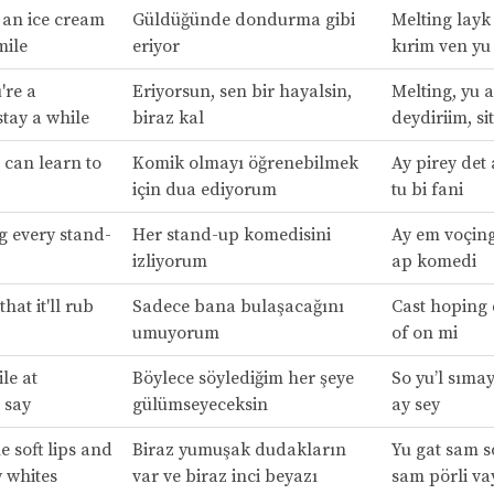
e an ice cream
Güldüğünde dondurma gibi
Melting layk
mile
eriyor
kırim ven yu
're a
Eriyorsun, sen bir hayalsin,
Melting, yu a
tay a while
biraz kal
deydiriim, si
I can learn to
Komik olmayı öğrenebilmek
Ay pirey det
için dua ediyorum
tu bi fani
g every stand-
Her stand-up komedisini
Ay em voçing
izliyorum
ap komedi
hat it'll rub
Sadece bana bulaşacağını
Cast hoping d
umuyorum
of on mi
ile at
Böylece söylediğim her şeye
So yu’l sımay
 say
gülümseyeceksin
ay sey
e soft lips and
Biraz yumuşak dudakların
Yu gat sam so
 whites
var ve biraz inci beyazı
sam pörli va