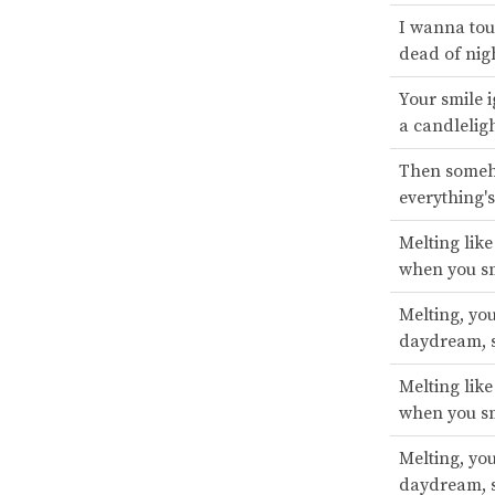
I wanna tou
dead of nig
Your smile ig
a candlelig
Then someh
everything's
Melting lik
when you s
Melting, you
daydream, s
Melting lik
when you s
Melting, you
daydream, s