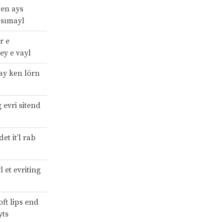
 en ays
 sımayl
r e
tey e vayl
 ay ken lörn
 evri sitend
et it’l rab
l et evriting
ft lips end
yts