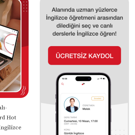
lı-
ard Hot
İngilizce