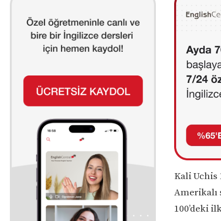
Kali Uchis
Amerikalı ş
100’deki il