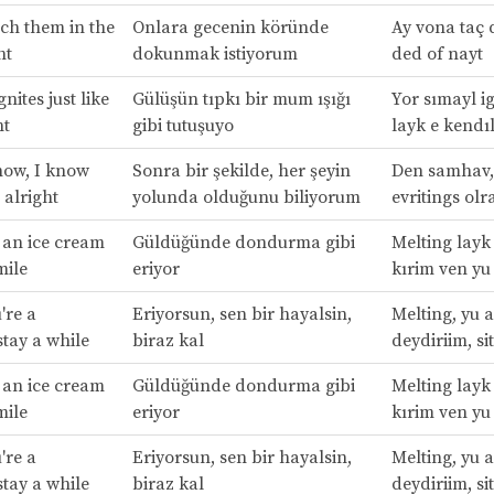
ch them in the
Onlara gecenin köründe
Ay vona taç 
ht
dokunmak istiyorum
ded of nayt
nites just like
Gülüşün tıpkı bir mum ışığı
Yor sımayl i
ht
gibi tutuşuyo
layk e kendıl
ow, I know
Sonra bir şekilde, her şeyin
Den samhav,
 alright
yolunda olduğunu biliyorum
evritings olr
e an ice cream
Güldüğünde dondurma gibi
Melting layk
mile
eriyor
kırim ven yu
're a
Eriyorsun, sen bir hayalsin,
Melting, yu a
tay a while
biraz kal
deydiriim, si
e an ice cream
Güldüğünde dondurma gibi
Melting layk
mile
eriyor
kırim ven yu
're a
Eriyorsun, sen bir hayalsin,
Melting, yu a
tay a while
biraz kal
deydiriim, si