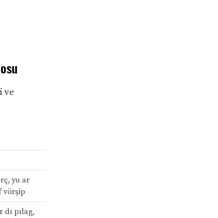
losu
i ve
rç, yu ar
f vörşip
 dı pılag,