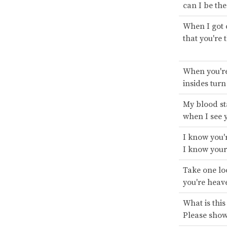
can I be the
When I got 
that you're 
When you'r
insides turn
My blood st
when I see
I know you'
I know you
Take one lo
you're heav
What is this
Please sho