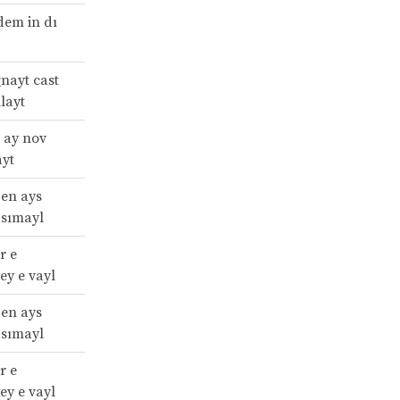
dem in dı
gnayt cast
layt
 ay nov
ayt
 en ays
 sımayl
r e
tey e vayl
 en ays
 sımayl
r e
tey e vayl