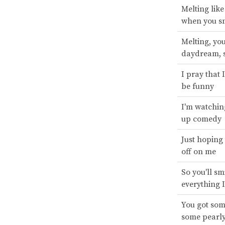
Melting lik
when you s
Melting, you
daydream, s
I pray that 
be funny
I'm watchin
up comedy
Just hoping t
off on me
So you'll sm
everything I
You got som
some pearly