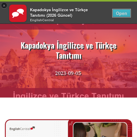
×
Kapadokya İngilizce ve Türkçe
TR
Giriş Yap
Open
Tanıtımı (2026 Güncel)
EnglishCentral
İçeriğe
atla
Kapadokya İngilizce ve Türkçe
Tanıtımı
2023-09-05