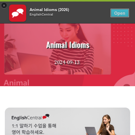
×
Animal Idioms (2026)
KO
로그인
Open
EnglishCentral
Skip
to
content
Animal Idioms
2024-09-13