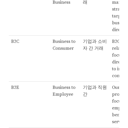
Business
래
market
strateg
targets
busines
directly
B2C
Business to
기업과 소비
B2C
Consumer
자 간 거래
relatio
focus o
direct s
to indi
consum
B2E
Business to
기업과 직원
Our B2
Employee
간
progr
focuses
employ
benefit
services