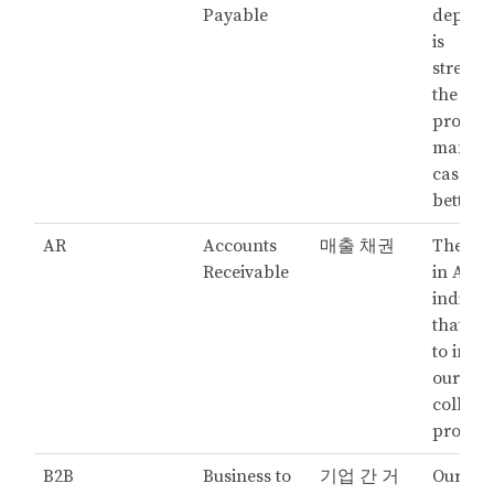
Payable
depart
is
streaml
the AP
process
manag
cash fl
better.
AR
Accounts
매출 채권
The inc
Receivable
in AR
indicat
that we
to impr
our
collect
process
B2B
Business to
기업 간 거
Our B2