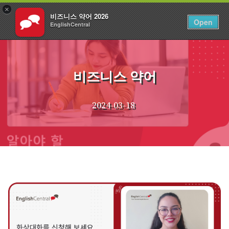
×
비즈니스 약어 2026
KO
로그인
Open
EnglishCentral
Skip
to
content
비즈니스 약어
2024-03-18