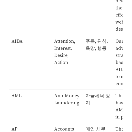
determ
the mo
effectiv
webpa
design.
AIDA
Attention,
주목, 관심,
Our
Interest,
욕망, 행동
adverti
Desire,
strategy
Action
based o
AIDA m
to maxi
convers
AML
Anti-Money
자금세탁 방
The ba
Laundering
지
has stri
AML pol
in place
AP
Accounts
매입 채무
The fin