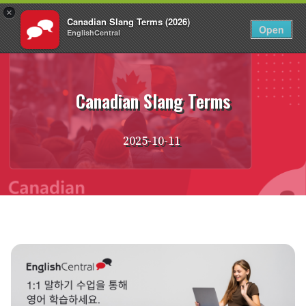
×
Canadian Slang Terms (2026)
KO
로그인
Open
EnglishCentral
Skip
to
content
Canadian Slang Terms
2025-10-11