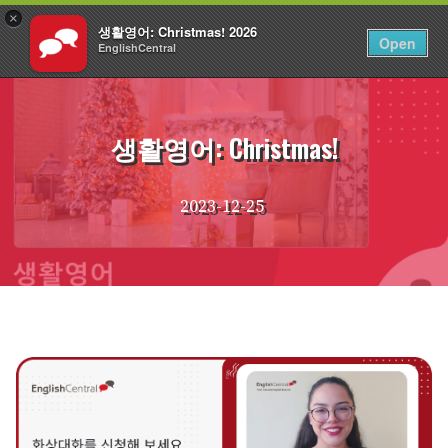
×
생활영어: Christmas! 2026
KO
로그인
Open
EnglishCentral
Skip
to
content
생활영어: Christmas!
2023-12-25