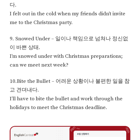
다.
I felt out in the cold when my friends didn’t invite
me to the Christmas party.
9. Snowed Under – 일이나 책임으로 넘쳐나 정신없
이 바쁜 상태.
I’m snowed under with Christmas preparations;
can we meet next week?
10.Bite the Bullet – 어려운 상황이나 불편한 일을 참
고 견뎌내다.
I’ll have to bite the bullet and work through the
holidays to meet the Christmas deadline.