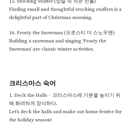
15. Stocking Stuffer (양말 속 작은 선물)
Finding small and thoughtful stocking stuffers is a
delightful part of Christmas morning.
16. Frosty the Snowman (프로스티 더 스노우맨)
Building a snowman and singing ‘Frosty the
Snowman’ are classic winter activities.
크리스마스 숙어
1. Deck the Halls – 크리스마스에 기분을 높이기 위
해 화려하게 장식하다.
Let’s deck the halls and make our home festive for
the holiday season!