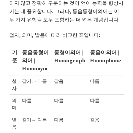
하지 않고 정확히 구분하는 것이 언어 능력을 향상시
키는 데 중요합니다. 그러나, 동음동형이의어는 이
두 가지 유형을 모두 포함하는 더 넓은 개념입니다.
철자, 의미, 발음에 따라 비교한 표입니다:
기
동음동형이
동형이의어 |
동음이의어 |
준
의어 |
Homograph
Homophone
Homonym
철
같거나 다름
같음
다름
자
의
다름
다름
다름
미
발
같거나 다름
다름
같음
음