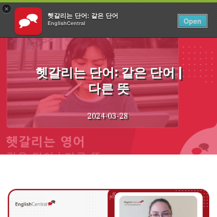
×
헷갈리는 단어: 같은 단어
KO
로그인
Open
EnglishCentral
Skip
to
content
헷갈리는 단어: 같은 단어 |
다른 뜻
2024-03-28