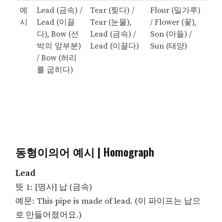
예
Lead (금속) /
Tear (찢다) /
Flour (밀가루)
시
Lead (이끌
Tear (눈물),
/ Flower (꽃),
다), Bow (선
Lead (금속) /
Son (아들) /
박의 앞부분)
Lead (이끌다)
Sun (태양)
/ Bow (허리
를 굽히다)
동형이의어 예시 | Homograph
Lead
뜻 1: [명사] 납 (금속)
예문: This pipe is made of lead. (이 파이프는 납으
로 만들어졌어요.)