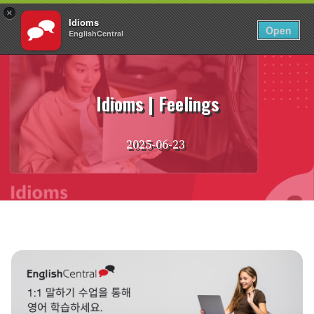
×
Idioms
KO
로그인
Open
EnglishCentral
Skip
to
content
Idioms | Feelings
2025-06-23