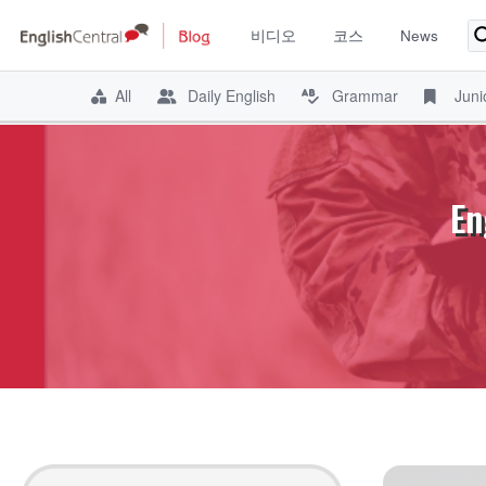
비디오
코스
News
All
Daily English
Grammar
Juni
Skip
to
content
En