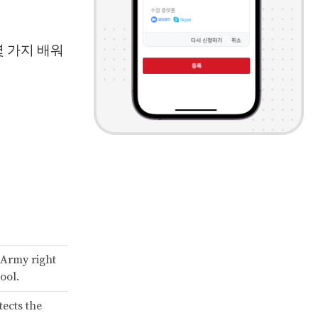
 가지 배워
 Army right
ool.
ects the