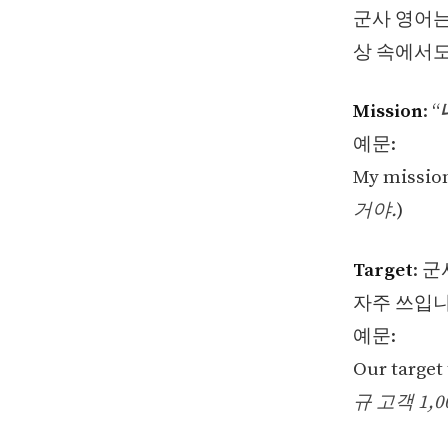
군사 영어는
상 속에서도
Mission
: “
예문:
My mission
거야.
)
Target
: 
자주 쓰입니
예문:
Our target
규 고객 1