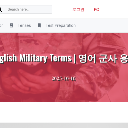
로그인
KO
or
Tenses
Test Preparation
glish Military Terms | 영어 군사
2025-10-16