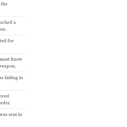
 the
nched a
ion.
ted for
r must know
 weapon.
s hiding in
oved
rder.
was sent in