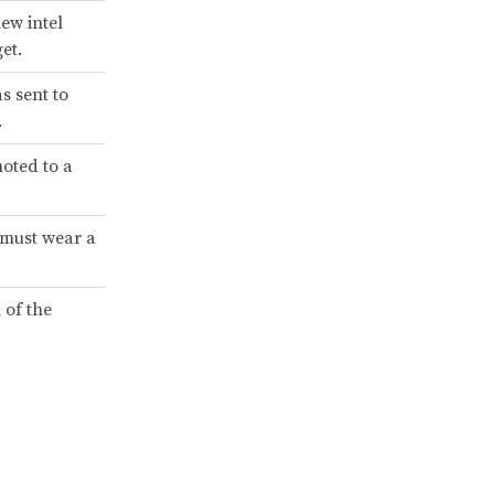
ew intel
et.
s sent to
.
oted to a
 must wear a
 of the