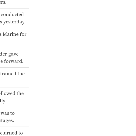
rs.
e conducted
ts yesterday.
a Marine for
er gave
ve forward.
trained the
ollowed the
ly.
 was to
stages.
returned to