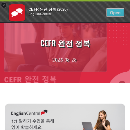
×
CEFR 완전 정복 (2026)
KO
로그인
Open
EnglishCentral
Skip
to
content
CEFR 완전 정복
2025-08-28