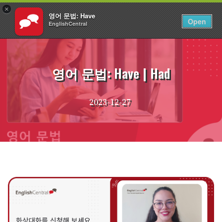
×
영어 문법: Have
KO
로그인
Open
EnglishCentral
Skip
to
content
영어 문법: Have | Had
2023-12-27