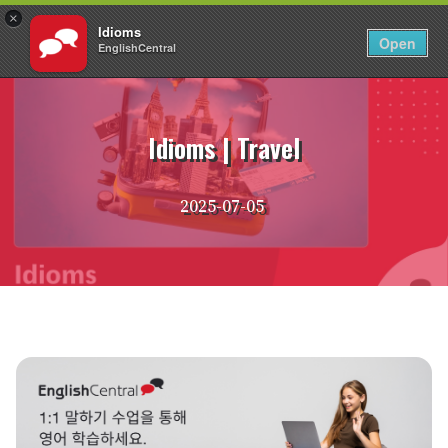
×
Idioms
KO
로그인
Open
EnglishCentral
Skip
to
content
Idioms | Travel
2025-07-05