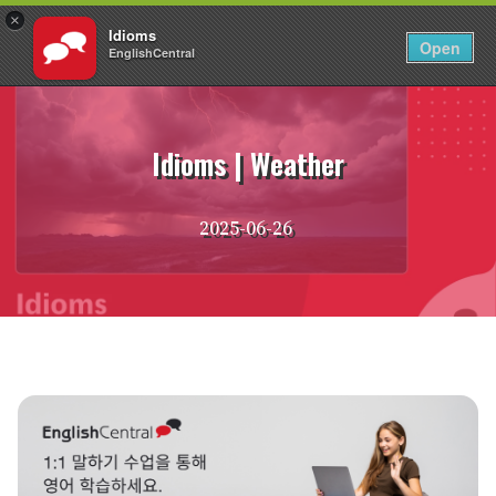
×
Idioms
KO
로그인
Open
EnglishCentral
Skip
to
content
Idioms | Weather
2025-06-26