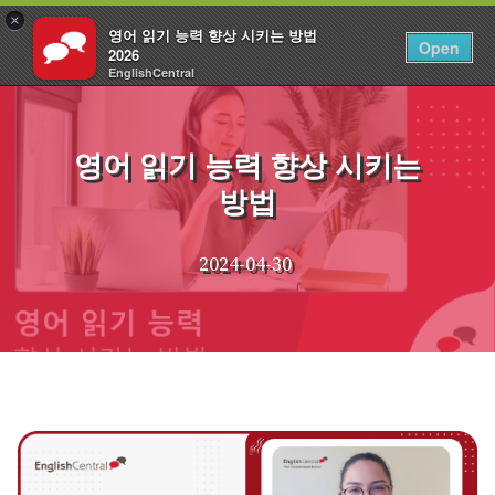
×
영어 읽기 능력 향상 시키는 방법
KO
로그인
Open
2026
EnglishCentral
Skip
to
content
영어 읽기 능력 향상 시키는
방법
2024-04-30