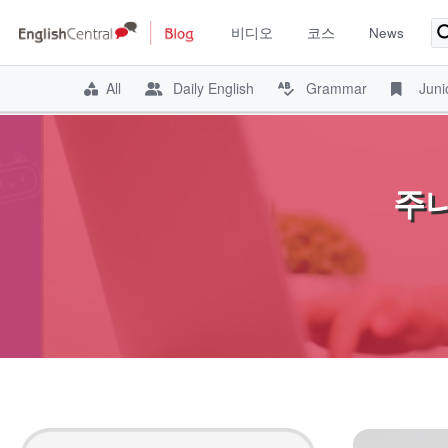
비디오
코스
News
All
Daily English
Grammar
Juni
Skip
to
content
주니