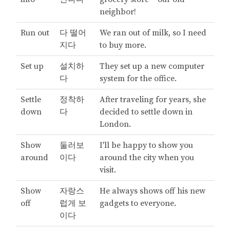
neighbor!
Run out
다 떨어
We ran out of milk, so I need
지다
to buy more.
Set up
설치하
They set up a new computer
다
system for the office.
Settle
정착하
After traveling for years, she
down
다
decided to settle down in
London.
Show
둘러보
I'll be happy to show you
around
이다
around the city when you
visit.
Show
자랑스
He always shows off his new
off
럽게 보
gadgets to everyone.
이다