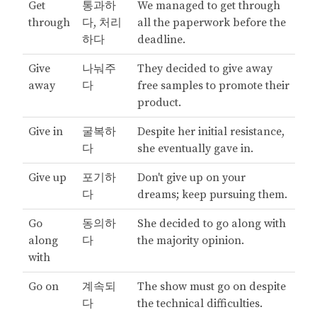
Get
통과하
We managed to get through
through
다, 처리
all the paperwork before the
하다
deadline.
Give
나눠주
They decided to give away
away
다
free samples to promote their
product.
Give in
굴복하
Despite her initial resistance,
다
she eventually gave in.
Give up
포기하
Don't give up on your
다
dreams; keep pursuing them.
Go
동의하
She decided to go along with
along
다
the majority opinion.
with
Go on
계속되
The show must go on despite
다
the technical difficulties.