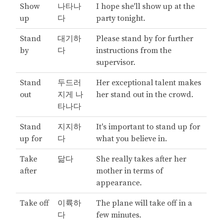
Show
나타나
I hope she'll show up at the
up
다
party tonight.
Stand
대기하
Please stand by for further
by
다
instructions from the
supervisor.
Stand
두드러
Her exceptional talent makes
out
지게 나
her stand out in the crowd.
타나다
Stand
지지하
It's important to stand up for
up for
다
what you believe in.
Take
닮다
She really takes after her
after
mother in terms of
appearance.
Take off
이륙하
The plane will take off in a
다
few minutes.