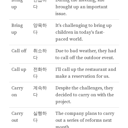
Bring
언급하
During the meeting, she
up
다
brought up an important
issue.
Bring
양육하
It's challenging to bring up
up
다
children in today's fast-
paced world.
Call off
취소하
Due to bad weather, they had
다
to call off the outdoor event.
Call up
전화하
I'll call up the restaurant and
다
make a reservation for us.
Carry
계속하
Despite the challenges, they
on
다
decided to carry on with the
project.
Carry
실행하
The company plans to carry
out
다
out a series of reforms next
month.