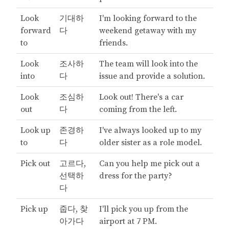
Look
기대하
I'm looking forward to the
forward
다
weekend getaway with my
to
friends.
Look
조사하
The team will look into the
into
다
issue and provide a solution.
Look
조심하
Look out! There's a car
out
다
coming from the left.
Look up
존경하
I've always looked up to my
to
다
older sister as a role model.
Pick out
고르다,
Can you help me pick out a
선택하
dress for the party?
다
Pick up
줍다, 찾
I'll pick you up from the
아가다
airport at 7 PM.