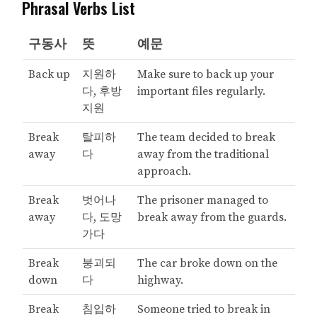
Phrasal Verbs List
구동사
뜻
예문
Back up
지원하
Make sure to back up your
다, 후방
important files regularly.
지원
Break
탈피하
The team decided to break
away
다
away from the traditional
approach.
Break
벗어나
The prisoner managed to
away
다, 도망
break away from the guards.
가다
Break
붕괴되
The car broke down on the
down
다
highway.
Break
침입하
Someone tried to break in