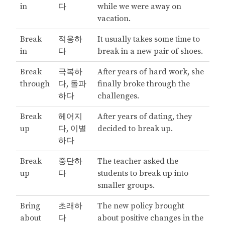
in
다
while we were away on
vacation.
Break
적응하
It usually takes some time to
in
다
break in a new pair of shoes.
Break
극복하
After years of hard work, she
through
다, 돌파
finally broke through the
하다
challenges.
Break
헤어지
After years of dating, they
up
다, 이별
decided to break up.
하다
Break
중단하
The teacher asked the
up
다
students to break up into
smaller groups.
Bring
초래하
The new policy brought
about
다
about positive changes in the