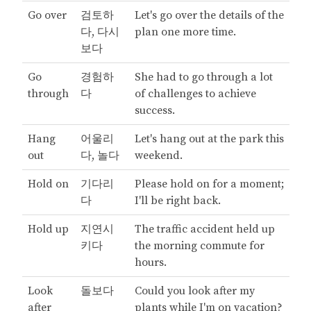
Go over
검토하
Let's go over the details of the
다, 다시
plan one more time.
보다
Go
경험하
She had to go through a lot
through
다
of challenges to achieve
success.
Hang
어울리
Let's hang out at the park this
out
다, 놀다
weekend.
Hold on
기다리
Please hold on for a moment;
다
I'll be right back.
Hold up
지연시
The traffic accident held up
키다
the morning commute for
hours.
Look
돌보다
Could you look after my
after
plants while I'm on vacation?