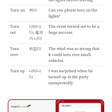
the lights before leaving.
Turn on
켜다
Can you please turn on the
lights?
Turn
나타나
The event turned out to be a
out
다, 결과
huge success.
가 나다
Turn
뒤집다
The wind was so strong that
over
it could turn over small
vehicles.
Turn up
나타나
I was surprised when he
다
turned up at the party
unexpectedly.