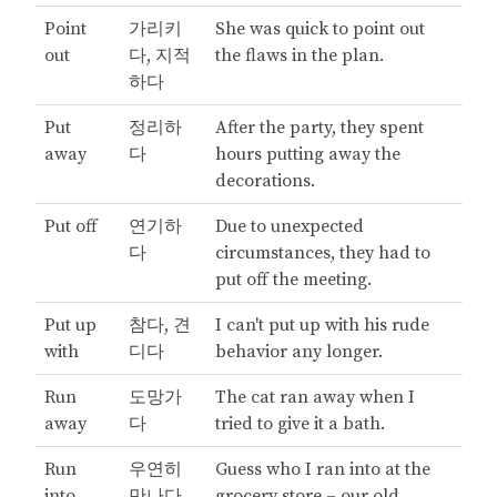
Point
가리키
She was quick to point out
out
다, 지적
the flaws in the plan.
하다
Put
정리하
After the party, they spent
away
다
hours putting away the
decorations.
Put off
연기하
Due to unexpected
다
circumstances, they had to
put off the meeting.
Put up
참다, 견
I can't put up with his rude
with
디다
behavior any longer.
Run
도망가
The cat ran away when I
away
다
tried to give it a bath.
Run
우연히
Guess who I ran into at the
into
만나다
grocery store – our old