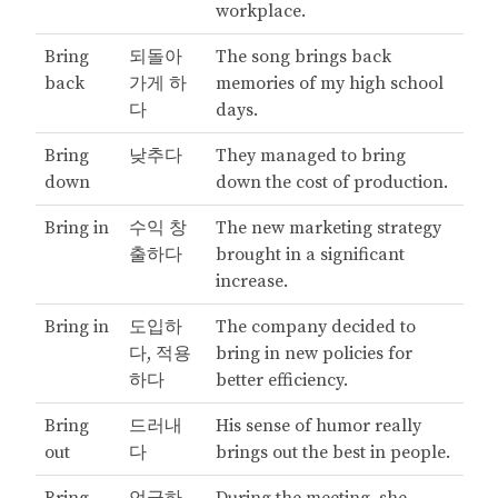
workplace.
Bring
되돌아
The song brings back
back
가게 하
memories of my high school
다
days.
Bring
낮추다
They managed to bring
down
down the cost of production.
Bring in
수익 창
The new marketing strategy
출하다
brought in a significant
increase.
Bring in
도입하
The company decided to
다, 적용
bring in new policies for
하다
better efficiency.
Bring
드러내
His sense of humor really
out
다
brings out the best in people.