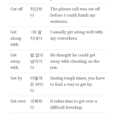
Cut off
차단하
The phone call was cut off
다
before I could finish my
sentence.
Get
~와 잘
I usually get along well with
along
지내다
my coworkers.
with
Get
벌 없이
He thought he could get
away
넘어가
away with cheating on the
with
다
test.
Get by
어떻게
During tough times, you have
든 버티
to find a way to get by.
다
Get over
극복하
It takes time to get over a
다
difficult breakup.