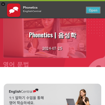
×
Phonetics
KO
로그인
Open
EnglishCentral
Skip
to
content
Phonetics | 음성학
2024-07-25