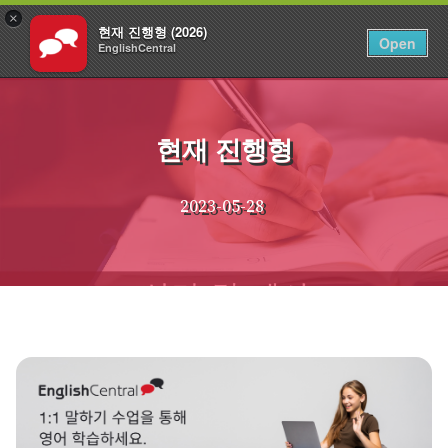
×
현재 진행형 (2026)
KO
로그인
Open
EnglishCentral
Skip
to
content
현재 진행형
2023-05-28