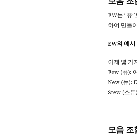
모음 조합
EW는 “유
하여 만들어
EW의 예시
이제 몇 가
Few (퓨)
New (뉴)
Stew (스
모음 조합