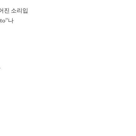
들어진 소리입
to”나
.