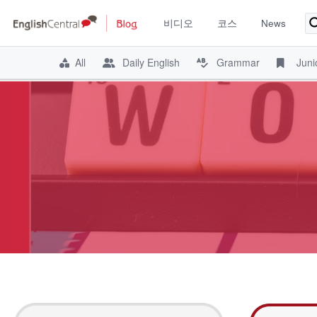
비디오
코스
News
All
Daily English
Grammar
Juni
Skip
to
content