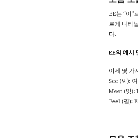
EE는 “이
르게 나타날
다.
EE의 예시 
이제 몇 가
See (씨)
Meet (밋
Feel (필