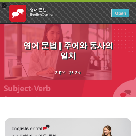
×
영어 문법
KO
로그인
Open
EnglishCentral
Skip
to
content
영어 문법 | 주어와 동사의
일치
2024-09-29