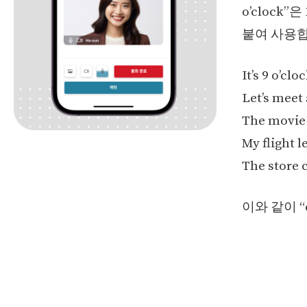
o’clock
붙여 사용합
It’s 9 o’cloc
Let’s meet a
The movie s
My flight l
The store c
이와 같이 “