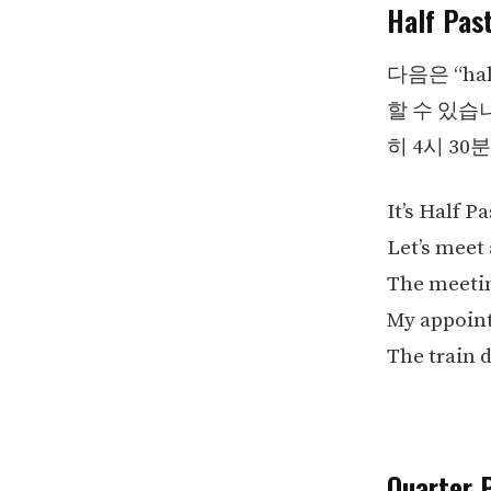
Half Pas
다음은 “hal
할 수 있습니다
히 4시 3
It’s Half Pa
Let’s meet 
The meeting
My appoint
The train d
Quarter P