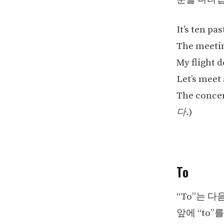
It’s ten past
The meeting
My flight d
Let’s meet 
The concert
다.
)
To
“To”는 
앞에 “to