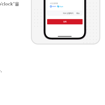
clock”을
.