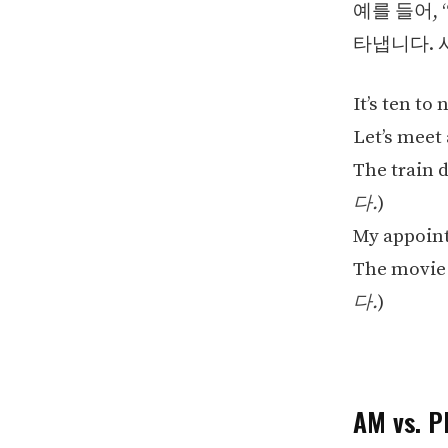
예를 들어, “
타냅니다. 
It’s ten to n
Let’s meet 
The train d
다.
)
My appoint
The movie st
다.
)
AM vs. 