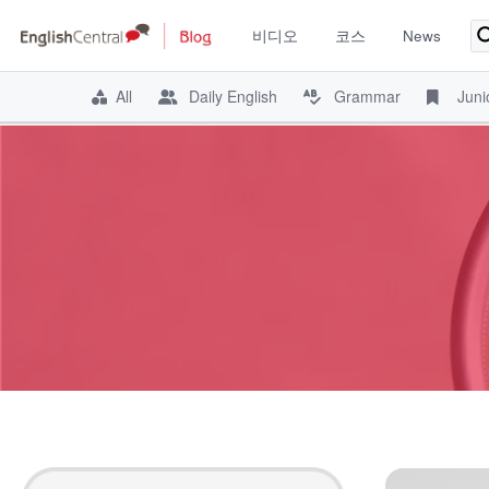
비디오
코스
News
All
Daily English
Grammar
Juni
Skip
to
content