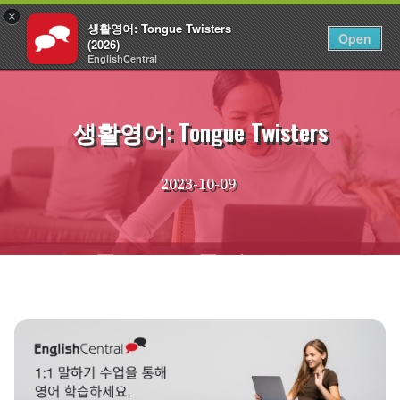
×
생활영어: Tongue Twisters
KO
로그인
Open
(2026)
EnglishCentral
Skip
to
content
생활영어: Tongue Twisters
2023-10-09