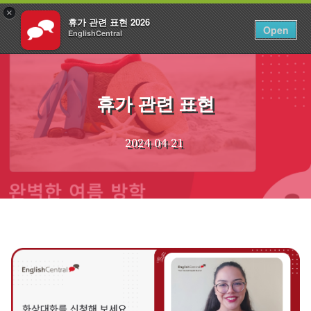
×
휴가 관련 표현 2026
KO
로그인
Open
EnglishCentral
Skip
to
content
휴가 관련 표현
2024-04-21