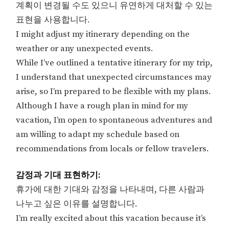
계획이 변경될 수도 있으니 유연하게 대처할 수 있는
표현을 사용합니다.
I might adjust my itinerary depending on the
weather or any unexpected events.
While I’ve outlined a tentative itinerary for my trip,
I understand that unexpected circumstances may
arise, so I’m prepared to be flexible with my plans.
Although I have a rough plan in mind for my
vacation, I’m open to spontaneous adventures and
am willing to adapt my schedule based on
recommendations from locals or fellow travelers.
감정과 기대 표현하기:
휴가에 대한 기대와 감정을 나타내며, 다른 사람과
나누고 싶은 이유를 설명합니다.
I’m really excited about this vacation because it’s