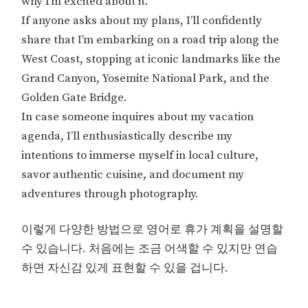
why I’m excited about it.
If anyone asks about my plans, I’ll confidently
share that I’m embarking on a road trip along the
West Coast, stopping at iconic landmarks like the
Grand Canyon, Yosemite National Park, and the
Golden Gate Bridge.
In case someone inquires about my vacation
agenda, I’ll enthusiastically describe my
intentions to immerse myself in local culture,
savor authentic cuisine, and document my
adventures through photography.
이렇게 다양한 방법으로 영어로 휴가 계획을 설명할
수 있습니다. 처음에는 조금 어색할 수 있지만 연습
하면 자신감 있게 표현할 수 있을 겁니다.