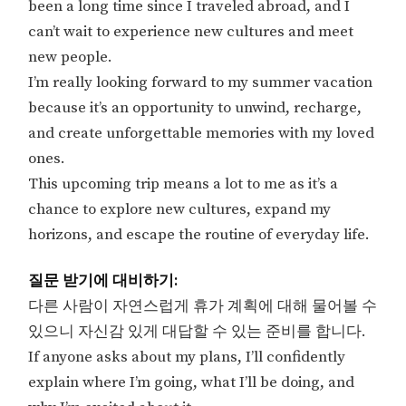
been a long time since I traveled abroad, and I
can’t wait to experience new cultures and meet
new people.
I’m really looking forward to my summer vacation
because it’s an opportunity to unwind, recharge,
and create unforgettable memories with my loved
ones.
This upcoming trip means a lot to me as it’s a
chance to explore new cultures, expand my
horizons, and escape the routine of everyday life.
질문 받기에 대비하기:
다른 사람이 자연스럽게 휴가 계획에 대해 물어볼 수
있으니 자신감 있게 대답할 수 있는 준비를 합니다.
If anyone asks about my plans, I’ll confidently
explain where I’m going, what I’ll be doing, and