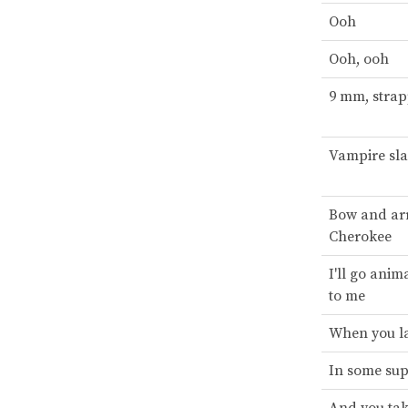
Ooh
Ooh, ooh
9 mm, strap
Vampire sla
Bow and arr
Cherokee
I'll go anim
to me
When you l
In some su