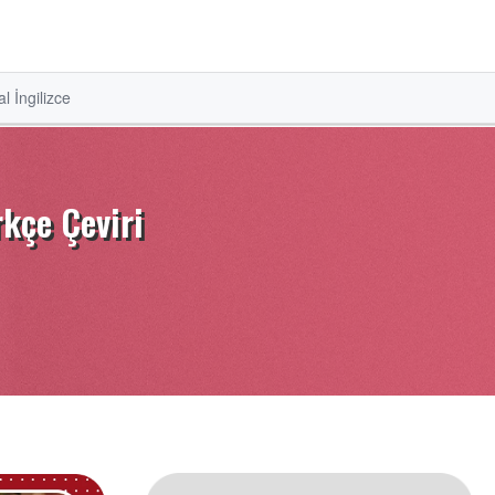
l İngilizce
rkçe Çeviri