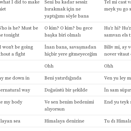
 what I did to make
Seni bu kadar sessiz
Tel mi cast v
iet
bırakmak için ne
meyk yu go 
yaptığımı söyle bana
ho is he? Must be
O kim? O kim? bu gece
Hu’z hi? Hu’z
e tonight
başka biri olmalı
samvan els t
I won't be going
İnan bana, savaşmadan
Biliv mi, ay 
hout a fight
hiçbir yere gitmeyeceğim
nover vitaut 
Ohh
Ohh
ay me down in
Beni yatırdığında
Ven yu ley m
pernatural way
Doğaüstü bir şekilde
İn sam süpır
ke my body
Ve sen benim bedenimi
End yu teyk
alıyorsun
layan sea
Himalaya denizine
Tu dı Himala