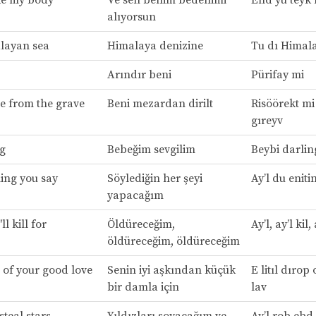
ke my body
Ve sen benim bedenimi
End yu teyk
alıyorsun
layan sea
Himalaya denizine
Tu dı Himala
Arındır beni
Pürifay mi
e from the grave
Beni mezardan dirilt
Risöörekt mi
gıreyv
ng
Bebeğim sevgilim
Beybi darlin
hing you say
Söylediğin her şeyi
Ay’l du eniti
yapacağım
I'll kill for
Öldüreceğim,
Ay’l, ay’l kil,
öldüreceğim, öldüreceğim
p of your good love
Senin iyi aşkından küçük
E litıl dırop
bir damla için
lav