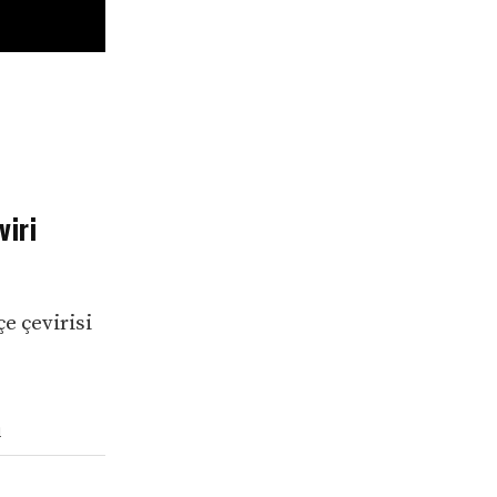
viri
e çevirisi
ı