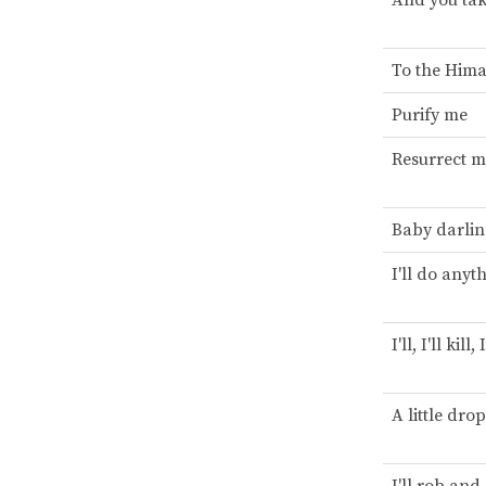
And you ta
To the Hima
Purify me
Resurrect m
Baby darli
I'll do anyt
I'll, I'll kill, 
A little dro