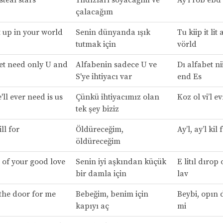
steal stars
Yıldızları soyacağım ve
Ay’l rob ebd s
çalacağım
it up in your world
Senin dünyanda ışık
Tu kiip it lit
tutmak için
vörld
et need only U and
Alfabenin sadece U ve
Dı alfabet ni
S'ye ihtiyacı var
end Es
'll ever need is us
Çünkü ihtiyacımız olan
Koz ol vi’l ev
tek şey biziz
kill for
Öldüreceğim,
Ay’l, ay’l kil 
öldüreceğim
p of your good love
Senin iyi aşkından küçük
E litıl dırop
bir damla için
lav
the door for me
Bebeğim, benim için
Beybi, opın 
kapıyı aç
mi