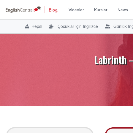
Videolar
Kurslar
News
Hepsi
Çocuklar için İngilizce
Günlük İng
İçeriğe
atla
Labrinth –