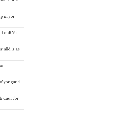
itıl sıtarz
 ap in yor
id onli Yu
ır niid iz as
for
 of yor guud
dı duur for