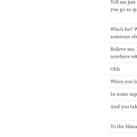
Tell me just
you go so qu
Who's he? W
someone els
Believe me, 
nowhere wit
Ohh
When you l
In some su
And you ta
To the Hima