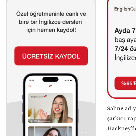
Sahne adıy
şarkıcı, ra
Hackney’de