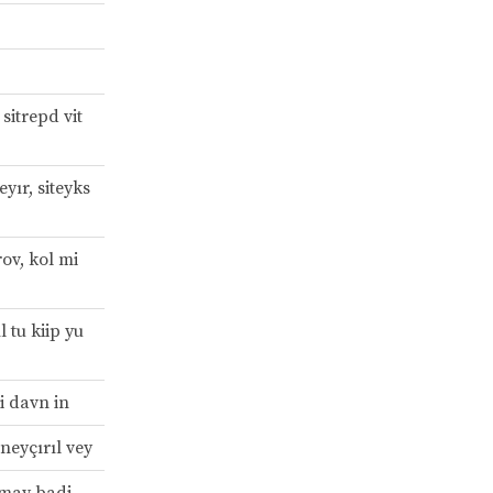
sitrepd vit
yır, siteyks
ov, kol mi
l tu kiip yu
i davn in
neyçırıl vey