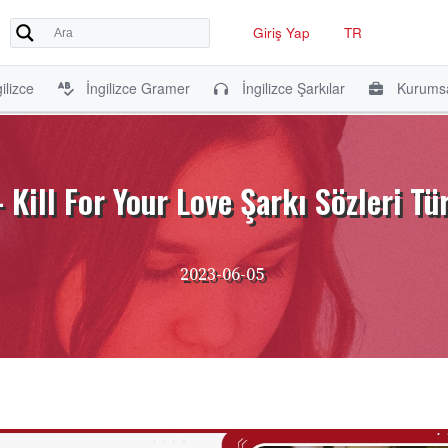
Giriş Yap
TR
ilizce
İngilizce Gramer
İngilizce Şarkılar
Kurumsa
 Kill For Your Love Şarkı Sözleri Tü
2023-06-05