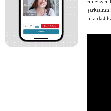
müzisyen b
şarkısının 
hazırladık.