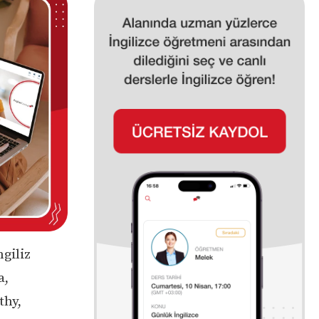
giliz
a,
thy,