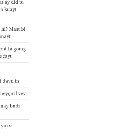
at ay did tu
so kuayt
 hi? Mast bi
ınayt
vont bi going
e fayt
i davn in
neyçırıl vey
 may badi
yın si