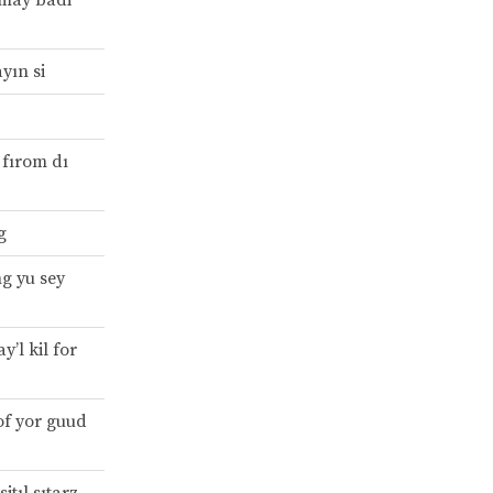
 may badi
yın si
 fırom dı
g
ng yu sey
 ay’l kil for
 of yor guud