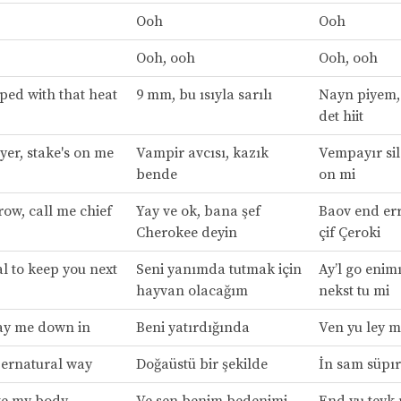
Ooh
Ooh
Ooh, ooh
Ooh, ooh
ped with that heat
9 mm, bu ısıyla sarılı
Nayn piyem, 
det hiit
yer, stake's on me
Vampir avcısı, kazık
Vempayır sile
bende
on mi
ow, call me chief
Yay ve ok, bana şef
Baov end err
Cherokee deyin
çif Çeroki
al to keep you next
Seni yanımda tutmak için
Ay’l go enimı
hayvan olacağım
nekst tu mi
ay me down in
Beni yatırdığında
Ven yu ley m
pernatural way
Doğaüstü bir şekilde
İn sam süpır