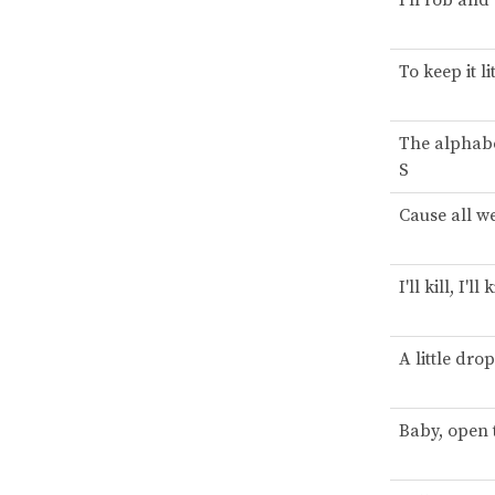
I'll rob and 
To keep it l
The alphab
S
Cause all we
I'll kill, I'll 
A little dro
Baby, open 