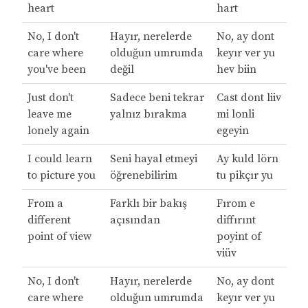
heart
hart
No, I don't
Hayır, nerelerde
No, ay dont
care where
olduğun umrumda
keyır ver yu
you've been
değil
hev biin
Just don't
Sadece beni tekrar
Cast dont liiv
leave me
yalnız bırakma
mi lonli
lonely again
egeyin
I could learn
Seni hayal etmeyi
Ay kuld lörn
to picture you
öğrenebilirim
tu pikçır yu
From a
Farklı bir bakış
Fırom e
different
açısından
diffırınt
point of view
poyint of
viüv
No, I don't
Hayır, nerelerde
No, ay dont
care where
olduğun umrumda
keyır ver yu