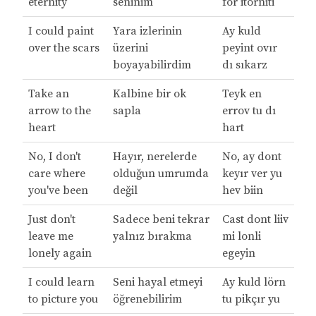
eternity
seninim
for itörniti
I could paint
Yara izlerinin
Ay kuld
over the scars
üzerini
peyint ovır
boyayabilirdim
dı sıkarz
Take an
Kalbine bir ok
Teyk en
arrow to the
sapla
errov tu dı
heart
hart
No, I don't
Hayır, nerelerde
No, ay dont
care where
olduğun umrumda
keyır ver yu
you've been
değil
hev biin
Just don't
Sadece beni tekrar
Cast dont liiv
leave me
yalnız bırakma
mi lonli
lonely again
egeyin
I could learn
Seni hayal etmeyi
Ay kuld lörn
to picture you
öğrenebilirim
tu pikçır yu