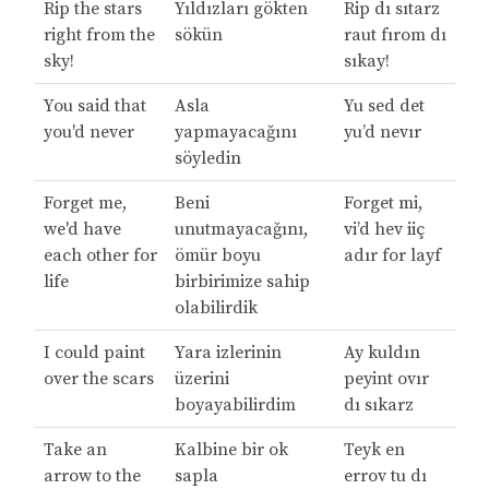
Rip the stars
Yıldızları gökten
Rip dı sıtarz
right from the
sökün
raut fırom dı
sky!
sıkay!
You said that
Asla
Yu sed det
you'd never
yapmayacağını
yu’d nevır
söyledin
Forget me,
Beni
Forget mi,
we'd have
unutmayacağını,
vi’d hev iiç
each other for
ömür boyu
adır for layf
life
birbirimize sahip
olabilirdik
I could paint
Yara izlerinin
Ay kuldın
over the scars
üzerini
peyint ovır
boyayabilirdim
dı sıkarz
Take an
Kalbine bir ok
Teyk en
arrow to the
sapla
errov tu dı