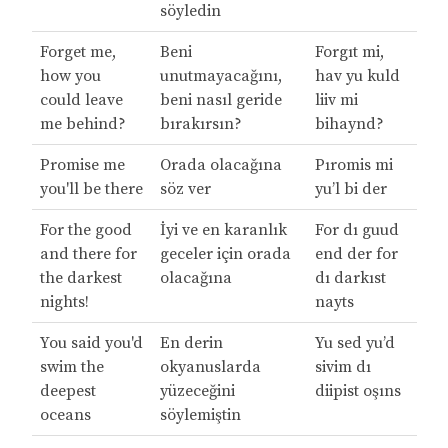
söyledin
Forget me,
Beni
Forgıt mi,
how you
unutmayacağını,
hav yu kuld
could leave
beni nasıl geride
liiv mi
me behind?
bırakırsın?
bihaynd?
Promise me
Orada olacağına
Pıromis mi
you'll be there
söz ver
yu’l bi der
For the good
İyi ve en karanlık
For dı guud
and there for
geceler için orada
end der for
the darkest
olacağına
dı darkıst
nights!
nayts
You said you'd
En derin
Yu sed yu’d
swim the
okyanuslarda
sivim dı
deepest
yüzeceğini
diipist oşıns
oceans
söylemiştin