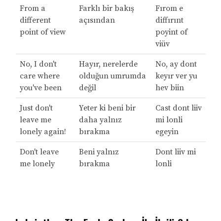
From a
Farklı bir bakış
Fırom e
different
açısından
diffırınt
point of view
poyint of
viüv
No, I don't
Hayır, nerelerde
No, ay dont
care where
olduğun umrumda
keyır ver yu
you've been
değil
hev biin
Just don't
Yeter ki beni bir
Cast dont liiv
leave me
daha yalnız
mi lonli
lonely again!
bırakma
egeyin
Don't leave
Beni yalnız
Dont liiv mi
me lonely
bırakma
lonli