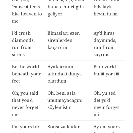
'cause it feels
bana cennet gibi
fiils layk
like heaven to
geliyor
hevın tu mi
me
I'd crush
Elmasları ezer,
Ay’d kıraş
diamonds,
sirenlerden
daymınds,
run from
kaçardım
ran fırom
sirens
sayrıns
Be the world
Ayaklarının
Bi dı vörld
beneath your
altındaki dünya
biniit yor fiit
feet
olurdum
Oh, you said
Oh, beni asla
Oh, yu sed
that you'd
unutmayacağını
det yu’d
never forget
söylemiştin
nevır forget
me
mi
I'm yours for
Sonsuza kadar
Ay em yours