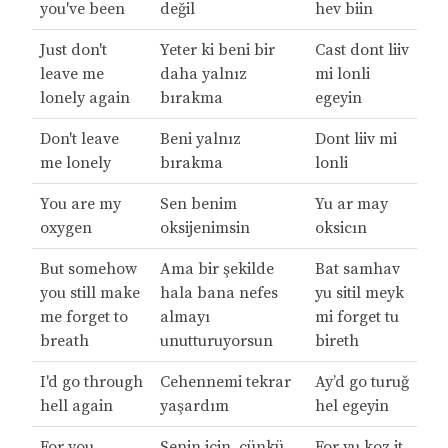
you've been
değil
hev biin
Just don't
Yeter ki beni bir
Cast dont liiv
leave me
daha yalnız
mi lonli
lonely again
bırakma
egeyin
Don't leave
Beni yalnız
Dont liiv mi
me lonely
bırakma
lonli
You are my
Sen benim
Yu ar may
oxygen
oksijenimsin
oksicın
But somehow
Ama bir şekilde
Bat samhav
you still make
hala bana nefes
yu sitil meyk
me forget to
almayı
mi forget tu
breath
unutturuyorsun
bireth
I'd go through
Cehennemi tekrar
Ay’d go turuğ
hell again
yaşardım
hel egeyin
For you,
Senin için, çünkü
For yu koz it