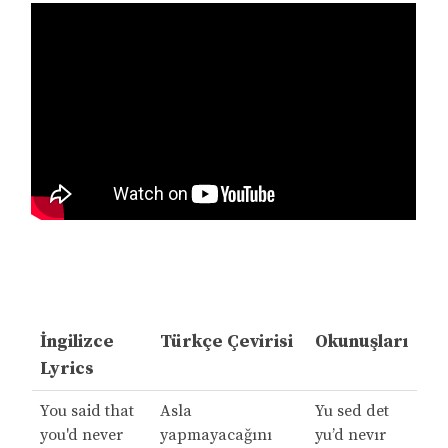
İngilizce
Türkçe Çevirisi
Okunuşları
Lyrics
You said that
Asla
Yu sed det
you'd never
yapmayacağını
yu’d nevır