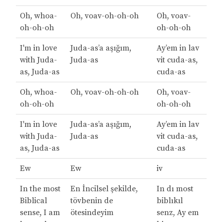
Oh, whoa-
Oh, voav-oh-oh-oh
Oh, voav-
oh-oh-oh
oh-oh-oh
I'm in love
Juda-as’a aşığım,
Ay’em in lav
with Juda-
Juda-as
vit cuda-as,
as, Juda-as
cuda-as
Oh, whoa-
Oh, voav-oh-oh-oh
Oh, voav-
oh-oh-oh
oh-oh-oh
I'm in love
Juda-as’a aşığım,
Ay’em in lav
with Juda-
Juda-as
vit cuda-as,
as, Juda-as
cuda-as
Ew
Ew
iv
In the most
En İncilsel şekilde,
In dı most
Biblical
tövbenin de
biblıkıl
sense, I am
ötesindeyim
senz, Ay em