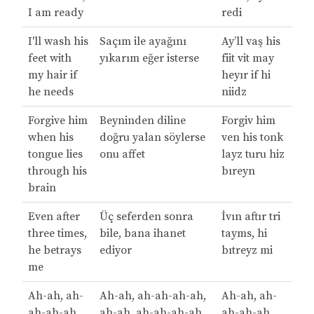
I am ready
redi
I'll wash his
Saçım ile ayağını
Ay’ll vaş his
feet with
yıkarım eğer isterse
fiit vit may
my hair if
heyır if hi
he needs
niidz
Forgive him
Beyninden diline
Forgiv him
when his
doğru yalan söylerse
ven his tonk
tongue lies
onu affet
layz turu hiz
through his
bıreyn
brain
Even after
Üç seferden sonra
İvın aftır tri
three times,
bile, bana ihanet
tayms, hi
he betrays
ediyor
bıtreyz mi
me
Ah-ah, ah-
Ah-ah, ah-ah-ah-ah,
Ah-ah, ah-
ah-ah-ah,
ah-ah, ah-ah-ah-ah
ah-ah-ah,