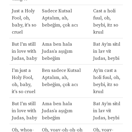
Just a Holy
Sadece Kutsal
Cast a holi
Fool, oh,
Aptalım, ah,
fuul, oh,
baby, it's so
bebeğim, çok acı
beybi, itz so
cruel
kruıl
But I'm still
Ama ben hala
Bat Ay’m sitıl
in love with
Judas’a aşığım
in lav vit
Judas, baby
bebeğim
Judas, beybi
I'm just a
Ben sadece Kutsal
Ay’m cast a
Holy Fool,
Aptalım, ah,
holi fuul, oh,
oh, baby,
bebeğim, çok acı
beybi, itz so
it's so cruel
kruıl
But I'm still
Ama ben hala
Bat Ay’m sitıl
in love with
Judas’a aşığım
in lav vit
Judas, baby
bebeğim
Judas, beybi
Oh, whoa-
Oh, voav-oh-oh-oh
Oh, voav-