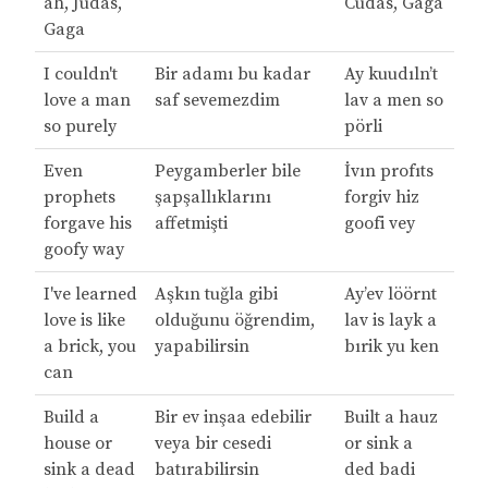
ah, Judas,
Cudas, Gaga
Gaga
I couldn't
Bir adamı bu kadar
Ay kuudıln’t
love a man
saf sevemezdim
lav a men so
so purely
pörli
Even
Peygamberler bile
İvın profıts
prophets
şapşallıklarını
forgiv hiz
forgave his
affetmişti
goofi vey
goofy way
I've learned
Aşkın tuğla gibi
Ay’ev löörnt
love is like
olduğunu öğrendim,
lav is layk a
a brick, you
yapabilirsin
bırik yu ken
can
Build a
Bir ev inşaa edebilir
Built a hauz
house or
veya bir cesedi
or sink a
sink a dead
batırabilirsin
ded badi