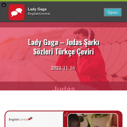
×
Lady Gaga
TR
Giriş Yap
Open
EnglishCentral
İçeriğe
atla
Lady Gaga – Judas Şarkı
Sözleri Türkçe Çeviri
2022-11-16