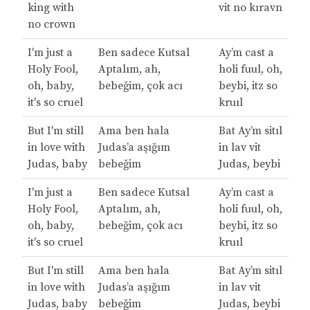
king with
vit no kıravn
no crown
I'm just a
Ben sadece Kutsal
Ay’m cast a
Holy Fool,
Aptalım, ah,
holi fuul, oh,
oh, baby,
bebeğim, çok acı
beybi, itz so
it's so cruel
kruıl
But I'm still
Ama ben hala
Bat Ay’m sitıl
in love with
Judas’a aşığım
in lav vit
Judas, baby
bebeğim
Judas, beybi
I'm just a
Ben sadece Kutsal
Ay’m cast a
Holy Fool,
Aptalım, ah,
holi fuul, oh,
oh, baby,
bebeğim, çok acı
beybi, itz so
it's so cruel
kruıl
But I'm still
Ama ben hala
Bat Ay’m sitıl
in love with
Judas’a aşığım
in lav vit
Judas, baby
bebeğim
Judas, beybi