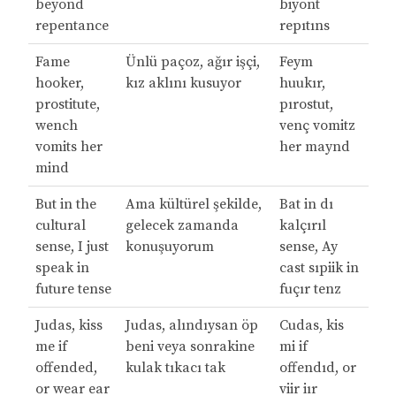
beyond
biyont
repentance
repıtıns
Fame
Ünlü paçoz, ağır işçi,
Feym
hooker,
kız aklını kusuyor
huukır,
prostitute,
pırostut,
wench
venç vomitz
vomits her
her maynd
mind
But in the
Ama kültürel şekilde,
Bat in dı
cultural
gelecek zamanda
kalçırıl
sense, I just
konuşuyorum
sense, Ay
speak in
cast sıpiik in
future tense
fuçır tenz
Judas, kiss
Judas, alındıysan öp
Cudas, kis
me if
beni veya sonrakine
mi if
offended,
kulak tıkacı tak
offendıd, or
or wear ear
viir iır