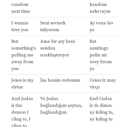
condom
kondom
next time
neks taym
I wanna
Seni sevmek
Ay vana lav
love you
istiyorum
yu
But
Ama bir şey beni
Bat
something's
senden
samtingz
pulling me
uzaklaştırıyor
pulin mi
away from
avey fırom
you
yu
Jesus is my
İsa benim erdemim
Cesus iz may
virtue
virçu
And Judas
Ve Judas
End Cudas
is the
bağlandığım şeytan,
iz dı dimın
demon I
bağlandığım
ay kıling tu,
cling to, I
ay kıling tu
cling to