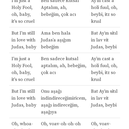
I'm just a
Ben sadece Kutsal
Ay’m cast a
Holy Fool,
Aptalım, ah,
holi fuul, oh,
oh, baby,
bebeğim, çok acı
beybi, itz so
it's so cruel
kruıl
But I'm still
Ama ben hala
Bat Ay’m sitıl
in love with
Judas’a aşığım
in lav vit
Judas, baby
bebeğim
Judas, beybi
I'm just a
Ben sadece kutsal
Ay’m cast a
Holy Fool,
aptalım, ah, bebeğim,
holi fuul, oh,
oh, baby,
çok acı
beybi, itz so
it's so cruel
kruıl
But I'm still
Onu aşağı
Bat Ay’m sitıl
in love with
indindireceğimiricem,
in lav vit
Judas, baby
aşağı indireceğim,
Judas, beybi
aşağıya
Oh, whoa-
Oh, voav-oh-oh-oh
Oh, voav-