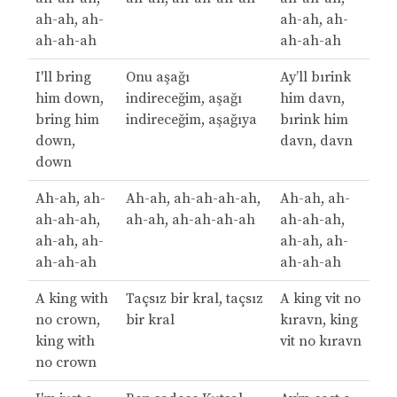
ah-ah, ah-
ah-ah, ah-
ah-ah-ah
ah-ah-ah
I'll bring
Onu aşağı
Ay’ll bırink
him down,
indireceğim, aşağı
him davn,
bring him
indireceğim, aşağıya
bırink him
down,
davn, davn
down
Ah-ah, ah-
Ah-ah, ah-ah-ah-ah,
Ah-ah, ah-
ah-ah-ah,
ah-ah, ah-ah-ah-ah
ah-ah-ah,
ah-ah, ah-
ah-ah, ah-
ah-ah-ah
ah-ah-ah
A king with
Taçsız bir kral, taçsız
A king vit no
no crown,
bir kral
kıravn, king
king with
vit no kıravn
no crown