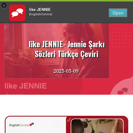
×
like JENNIE
TR
Giriş Yap
Open
EnglishCentral
İçeriğe
atla
like JENNIE- Jennie Şarkı
Sözleri Türkçe Çeviri
2025-05-09