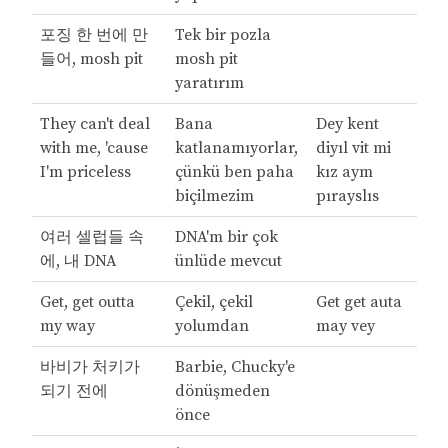
포징 한 번에 만
Tek bir pozla
들어, mosh pit
mosh pit
yaratırım
They can't deal
Bana
Dey kent
with me, 'cause
katlanamıyorlar,
diyıl vit mi
I'm priceless
çünkü ben paha
kız aym
biçilmezim
pırayslıs
여러 셀럽들 속
DNA'm bir çok
에, 내 DNA
ünlüde mevcut
Get, get outta
Çekil, çekil
Get get auta
my way
yolumdan
may vey
바비가 처키가
Barbie, Chucky'e
되기 전에
dönüşmeden
önce