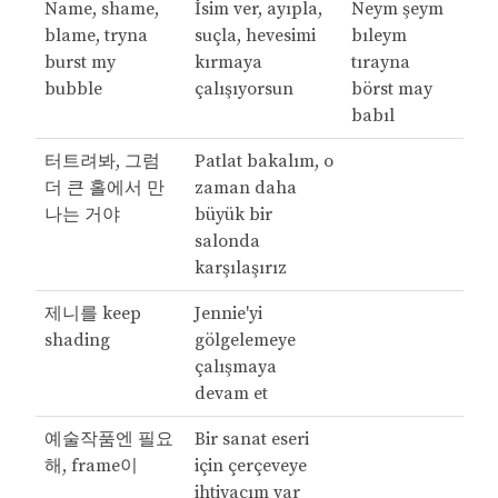
Name, shame,
İsim ver, ayıpla,
Neym şeym
blame, tryna
suçla, hevesimi
bıleym
burst my
kırmaya
tırayna
bubble
çalışıyorsun
börst may
babıl
터트려봐, 그럼
Patlat bakalım, o
더 큰 홀에서 만
zaman daha
나는 거야
büyük bir
salonda
karşılaşırız
제니를 keep
Jennie'yi
shading
gölgelemeye
çalışmaya
devam et
예술작품엔 필요
Bir sanat eseri
해, frame이
için çerçeveye
ihtiyacım var