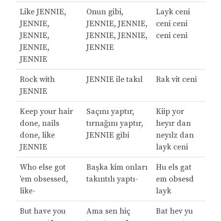
Like JENNIE,
Onun gibi,
Layk ceni
JENNIE,
JENNIE, JENNIE,
ceni ceni
JENNIE,
JENNIE, JENNIE,
ceni ceni
JENNIE,
JENNIE
JENNIE
Rock with
JENNIE ile takıl
Rak vit ceni
JENNIE
Keep your hair
Saçını yaptır,
Kiip yor
done, nails
tırnağını yaptır,
heyır dan
done, like
JENNIE gibi
neyılz dan
JENNIE
layk ceni
Who else got
Başka kim onları
Hu els gat
'em obsessed,
takıntılı yaptı-
em obsesd
like-
layk
But have you
Ama sen hiç
Bat hev yu