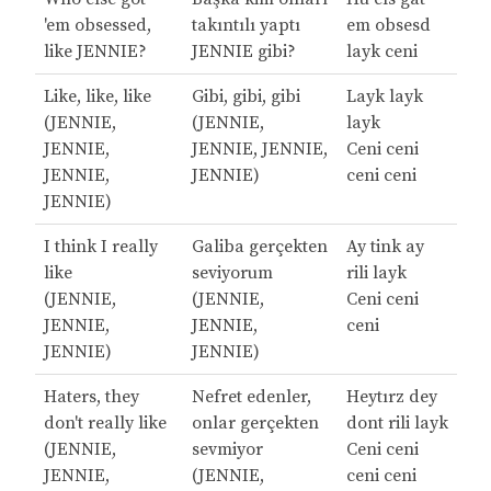
'em obsessed,
takıntılı yaptı
em obsesd
like JENNIE?
JENNIE gibi?
layk ceni
Like, like, like
Gibi, gibi, gibi
Layk layk
(JENNIE,
(JENNIE,
layk
JENNIE,
JENNIE, JENNIE,
Ceni ceni
JENNIE,
JENNIE)
ceni ceni
JENNIE)
I think I really
Galiba gerçekten
Ay tink ay
like
seviyorum
rili layk
(JENNIE,
(JENNIE,
Ceni ceni
JENNIE,
JENNIE,
ceni
JENNIE)
JENNIE)
Haters, they
Nefret edenler,
Heytırz dey
don't really like
onlar gerçekten
dont rili layk
(JENNIE,
sevmiyor
Ceni ceni
JENNIE,
(JENNIE,
ceni ceni