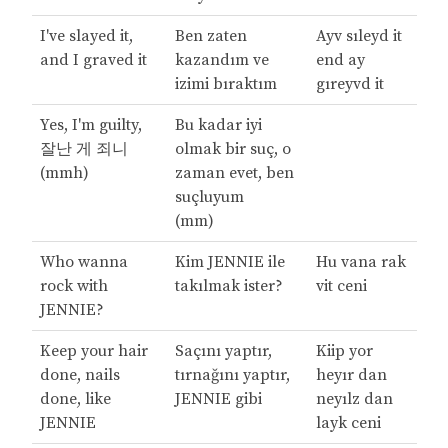
I've slayed it,
Ben zaten
Ayv sıleyd it
and I graved it
kazandım ve
end ay
izimi bıraktım
gıreyvd it
Yes, I'm guilty,
Bu kadar iyi
잘난 게 죄니
olmak bir suç, o
(mmh)
zaman evet, ben
suçluyum
(mm)
Who wanna
Kim JENNIE ile
Hu vana rak
rock with
takılmak ister?
vit ceni
JENNIE?
Keep your hair
Saçını yaptır,
Kiip yor
done, nails
tırnağını yaptır,
heyır dan
done, like
JENNIE gibi
neyılz dan
JENNIE
layk ceni