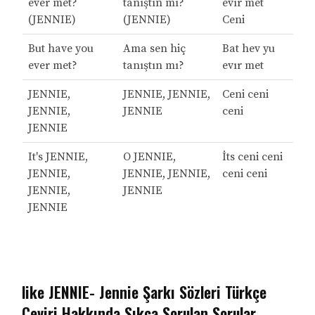
ever met?
tanıştın mı?
evır met
(JENNIE)
(JENNIE)
Ceni
But have you
Ama sen hiç
Bat hev yu
ever met?
tanıştın mı?
evır met
JENNIE,
JENNIE, JENNIE,
Ceni ceni
JENNIE,
JENNIE
ceni
JENNIE
It's JENNIE,
O JENNIE,
İts ceni ceni
JENNIE,
JENNIE, JENNIE,
ceni ceni
JENNIE,
JENNIE
JENNIE
like JENNIE- Jennie Şarkı Sözleri Türkçe
Çeviri Hakkında Sıkça Sorulan Sorular