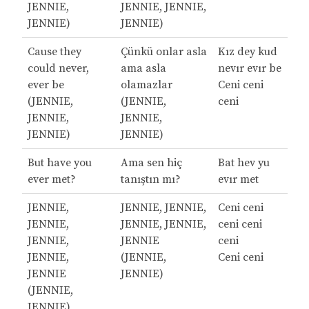
JENNIE,
JENNIE, JENNIE,
JENNIE)
JENNIE)
Cause they
Çünkü onlar asla
Kız dey kud
could never,
ama asla
nevır evır be
ever be
olamazlar
Ceni ceni
(JENNIE,
(JENNIE,
ceni
JENNIE,
JENNIE,
JENNIE)
JENNIE)
But have you
Ama sen hiç
Bat hev yu
ever met?
tanıştın mı?
evır met
JENNIE,
JENNIE, JENNIE,
Ceni ceni
JENNIE,
JENNIE, JENNIE,
ceni ceni
JENNIE,
JENNIE
ceni
JENNIE,
(JENNIE,
Ceni ceni
JENNIE
JENNIE)
(JENNIE,
JENNIE)