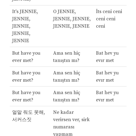
It's JENNIE,
O JENNIE,
İts ceni ceni
JENNIE,
JENNIE, JENNIE,
ceni ceni
JENNIE,
JENNIE, JENNIE
ceni
JENNIE,
JENNIE
But have you
Ama sen hiç
Bat hev yu
ever met?
tanıştın mı?
evır met
But have you
Ama sen hiç
Bat hev yu
ever met?
tanıştın mı?
evır met
But have you
Ama sen hiç
Bat hev yu
ever met?
tanıştın mı?
evır met
얼말 줘도 못해,
Ne kadar
서커스짓
verirsen ver, sirk
numarası
yapmam