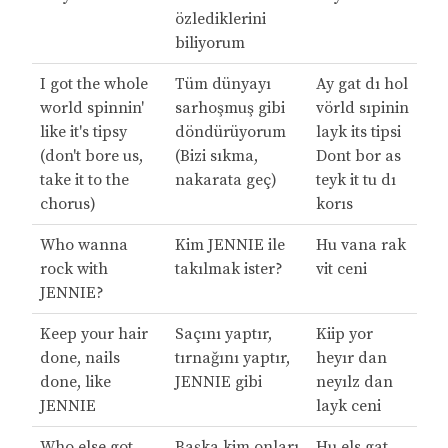
özlediklerini
biliyorum
I got the whole
Tüm dünyayı
Ay gat dı hol
world spinnin'
sarhoşmuş gibi
vörld sıpinin
like it's tipsy
döndürüyorum
layk its tipsi
(don't bore us,
(Bizi sıkma,
Dont bor as
take it to the
nakarata geç)
teyk it tu dı
chorus)
korıs
Who wanna
Kim JENNIE ile
Hu vana rak
rock with
takılmak ister?
vit ceni
JENNIE?
Keep your hair
Saçını yaptır,
Kiip yor
done, nails
tırnağını yaptır,
heyır dan
done, like
JENNIE gibi
neyılz dan
JENNIE
layk ceni
Who else got
Başka kim onları
Hu els gat