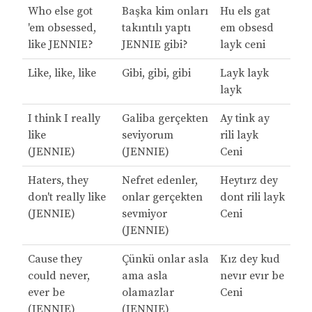
Who else got
Başka kim onları
Hu els gat
'em obsessed,
takıntılı yaptı
em obsesd
like JENNIE?
JENNIE gibi?
layk ceni
Like, like, like
Gibi, gibi, gibi
Layk layk
layk
I think I really
Galiba gerçekten
Ay tink ay
like
seviyorum
rili layk
(JENNIE)
(JENNIE)
Ceni
Haters, they
Nefret edenler,
Heytırz dey
don't really like
onlar gerçekten
dont rili layk
(JENNIE)
sevmiyor
Ceni
(JENNIE)
Cause they
Çünkü onlar asla
Kız dey kud
could never,
ama asla
nevır evır be
ever be
olamazlar
Ceni
(JENNIE)
(JENNIE)