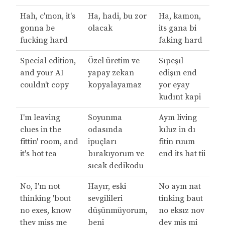
Hah, c'mon, it's
Ha, hadi, bu zor
Ha, kamon,
gonna be
olacak
its gana bi
fucking hard
faking hard
Special edition,
Özel üretim ve
Sıpeşıl
and your AI
yapay zekan
edişın end
couldn't copy
kopyalayamaz
yor eyay
kudınt kapi
I'm leaving
Soyunma
Aym living
clues in the
odasında
kıluz in dı
fittin' room, and
ipuçları
fitin ruum
it's hot tea
bırakıyorum ve
end its hat tii
sıcak dedikodu
No, I'm not
Hayır, eski
No aym nat
thinking 'bout
sevgilileri
tinking baut
no exes, know
düşünmüyorum,
no eksız nov
they miss me
beni
dey mis mi