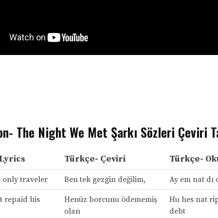
on- The Night We Met Şarkı Sözleri Çeviri T
 Lyrics
Türkçe- Çeviri
Türkçe- Ok
 only traveler
Ben tek gezgin değilim,
Ay em nat dı o
 repaid his
Henüz borcunu ödememiş
Hu hes nat ri
olan
debt