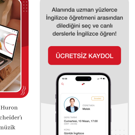
d Huron
cheider’ı
 müzik