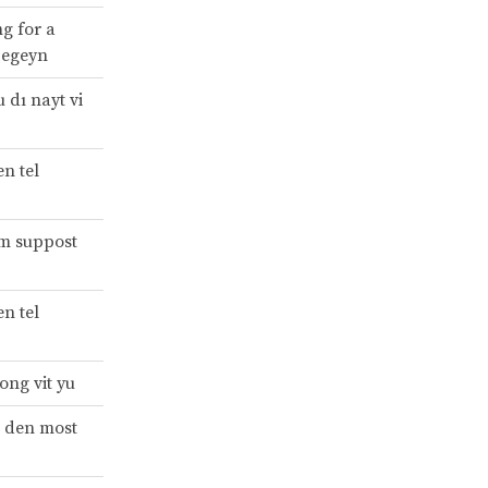
ng for a
v egeyn
 dı nayt vi
n tel
ym suppost
n tel
ong vit yu
d den most