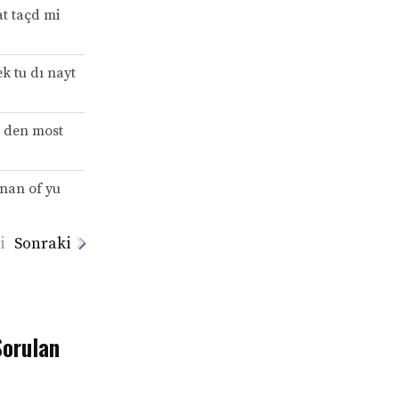
t taçd mi
k tu dı nayt
d den most
nan of yu
i
Sonraki
Sorulan