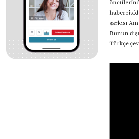
öncülerind
habercisid
şarkısı Am
Bunun dışı
Türkçe çev