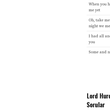
When you h
me yet
Oh, take me
night we me
I had all a
you
Some and n
Lord Huro
Sorular