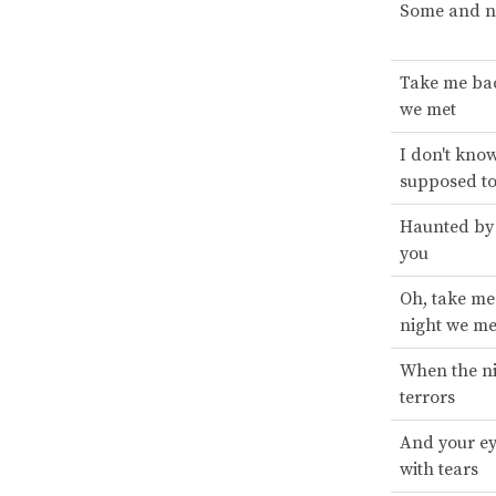
Some and n
Take me bac
we met
I don't kno
supposed t
Haunted by 
you
Oh, take me
night we me
When the ni
terrors
And your ey
with tears