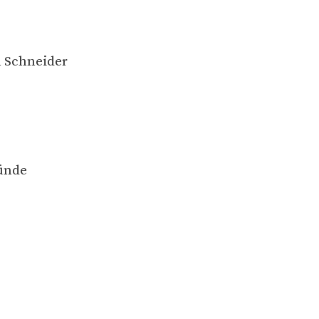
n Schneider
münde