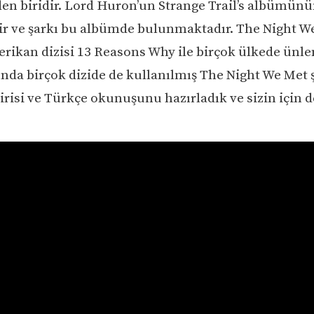
en biridir. Lord Huron’un Strange Trail’s albümün
ir ve şarkı bu albümde bulunmaktadır. The Night W
erikan dizisi 13 Reasons Why ile birçok ülkede ünle
nda birçok dizide de kullanılmış The Night We Met 
irisi ve Türkçe okunuşunu hazırladık ve sizin için d