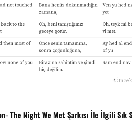
ad not touched
Bana henüz dokunmadığın
Ven yu hed na
zamana,
yet
 back to the
Oh, beni tanıştığımız
Oh, teyk mi be
t
geceye götür.
vi met.
nd then most of
Önce senin tamamına,
Ay hed al en
sonra çoğunluğuna,
of yu
ow none of you
Birazına sahiptim ve şimdi
Sam end nav 
hiç değilim.
Öncek
n- The Night We Met Şarkısı İle İlgili Sık 