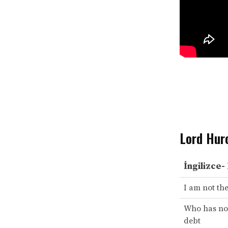
Lord Hur
İngilizce-
I am not the
Who has not
debt