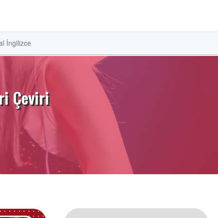
l İngilizce
i Çeviri