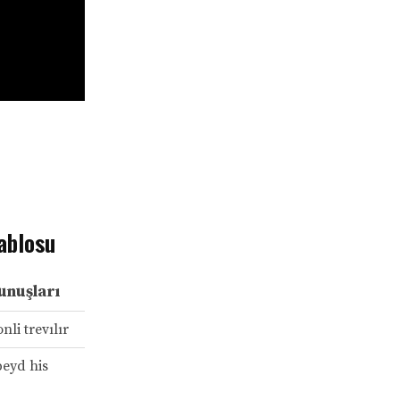
ablosu
unuşları
nli trevılır
peyd his