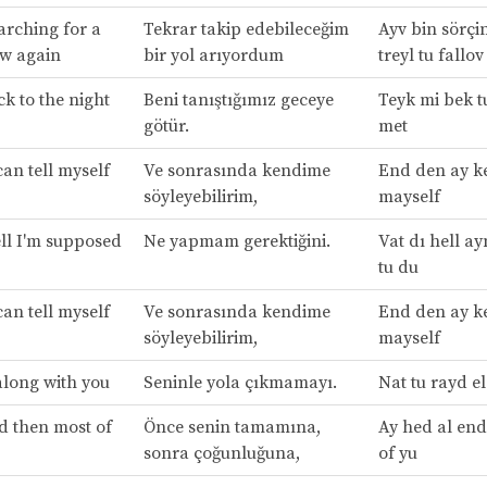
arching for a
Tekrar takip edebileceğim
Ayv bin sörçi
low again
bir yol arıyordum
treyl tu fallo
k to the night
Beni tanıştığımız geceye
Teyk mi bek tu
götür.
met
an tell myself
Ve sonrasında kendime
End den ay ke
söyleyebilirim,
mayself
ll I'm supposed
Ne yapmam gerektiğini.
Vat dı hell a
tu du
an tell myself
Ve sonrasında kendime
End den ay ke
söyleyebilirim,
mayself
along with you
Seninle yola çıkmamayı.
Nat tu rayd el
nd then most of
Önce senin tamamına,
Ay hed al en
sonra çoğunluğuna,
of yu