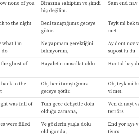
ow none of you
Birazına sahiptim ve şimdi
Sam end nav 
hiç değilim.
k to the night
Beni tanıştığımız geceye
Teyk mi bek tu
götür.
met
w what I'm
Ne yapmam gerektiğini
Ay dont nov 
o do
bilmiyorum,
supost tu du
the ghost of
Hayaletin musallat oldu
Hontıd bay dı
 back to the
Oh, beni tanıştığımız
Oh, teyk mi be
t
geceye götür.
vi met.
ght was full of
Tüm gece dehşetle dolu
Ven dı nayt va
olduğu zamana,
terrörs
es were filled
Ve gözlerin yaşla dolu
End yor ays vö
olduğunda,
tiyırs