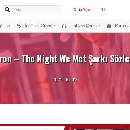
Giriş Yap
TR
ilizce
İngilizce Gramer
İngilizce Şarkılar
Kurumsa
ron – The Night We Met Şarkı Sözler
2022-06-09