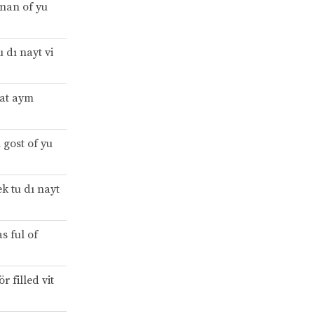
nan of yu
 dı nayt vi
vat aym
 gost of yu
k tu dı nayt
s ful of
r filled vit