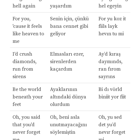
hell again
yaşardım
hel egeyin
For you,
Senin için, çünkü
For yu koz it
'cause it feels
bana cennet gibi
fiils layk
like heaven to
geliyor
hevın tu mi
me
I'd crush
Elmasları ezer,
Ay’d kıraş
diamonds,
sirenlerden
daymınds,
run from
kaçardım
ran fırom
sirens
sayrıns
Be the world
Ayaklarının
Bi dı vörld
beneath your
altındaki dünya
biniit yor fiit
feet
olurdum
Oh, you said
Oh, beni asla
Oh, yu sed
that you'd
unutmayacağını
det yu’d
never forget
söylemiştin
nevır forget
me
mi