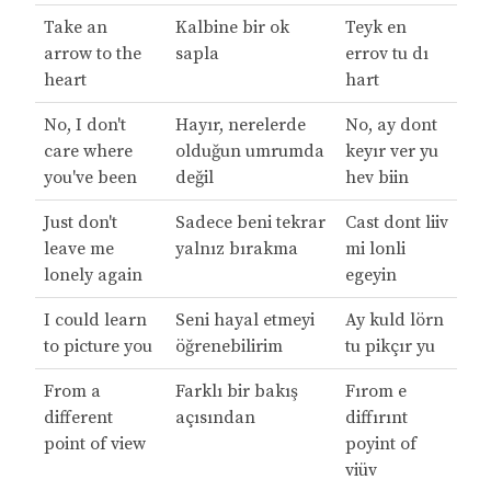
Take an
Kalbine bir ok
Teyk en
arrow to the
sapla
errov tu dı
heart
hart
No, I don't
Hayır, nerelerde
No, ay dont
care where
olduğun umrumda
keyır ver yu
you've been
değil
hev biin
Just don't
Sadece beni tekrar
Cast dont liiv
leave me
yalnız bırakma
mi lonli
lonely again
egeyin
I could learn
Seni hayal etmeyi
Ay kuld lörn
to picture you
öğrenebilirim
tu pikçır yu
From a
Farklı bir bakış
Fırom e
different
açısından
diffırınt
point of view
poyint of
viüv