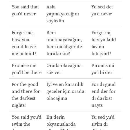
You said that
Asla
Yu sed det
you'd never
yapmayacağını
yu’d nevır
söyledin
Forget me,
Beni
Forgıt mi,
how you
unutmayacağını,
hav yu kuld
could leave
beni nasıl geride
liiv mi
me behind?
bırakırsın?
bihaynd?
Promise me
Orada olacağına
Pıromis mi
you'll be there
söz ver
yu’l bi der
For the good
İyi ve en karanlık
For dı guud
and there for
geceler için orada
end der for
the darkest
olacağına
dı darkıst
nights!
nayts
You said you'd
En derin
Yu sed yu’d
swim the
okyanuslarda
sivim dı