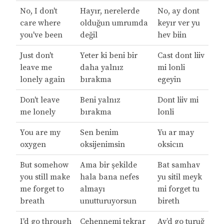
No, I don't
Hayır, nerelerde
No, ay dont
care where
olduğun umrumda
keyır ver yu
you've been
değil
hev biin
Just don't
Yeter ki beni bir
Cast dont liiv
leave me
daha yalnız
mi lonli
lonely again
bırakma
egeyin
Don't leave
Beni yalnız
Dont liiv mi
me lonely
bırakma
lonli
You are my
Sen benim
Yu ar may
oxygen
oksijenimsin
oksicın
But somehow
Ama bir şekilde
Bat samhav
you still make
hala bana nefes
yu sitil meyk
me forget to
almayı
mi forget tu
breath
unutturuyorsun
bireth
I'd go through
Cehennemi tekrar
Ay’d go turuğ