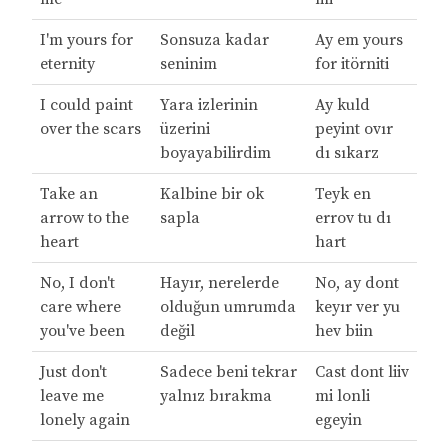
I'm yours for
Sonsuza kadar
Ay em yours
eternity
seninim
for itörniti
I could paint
Yara izlerinin
Ay kuld
over the scars
üzerini
peyint ovır
boyayabilirdim
dı sıkarz
Take an
Kalbine bir ok
Teyk en
arrow to the
sapla
errov tu dı
heart
hart
No, I don't
Hayır, nerelerde
No, ay dont
care where
olduğun umrumda
keyır ver yu
you've been
değil
hev biin
Just don't
Sadece beni tekrar
Cast dont liiv
leave me
yalnız bırakma
mi lonli
lonely again
egeyin