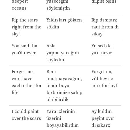
deepest
yüzeceğini
diipist oşıns
oceans
söylemiştin
Rip the stars
Yıldızları gökten
Rip dı sıtarz
right from the
sökün
raut fırom dı
sky!
sıkay!
You said that
Asla
Yu sed det
you'd never
yapmayacağını
yu’d nevır
söyledin
Forget me,
Beni
Forget mi,
we'd have
unutmayacağını,
vi’d hev iiç
each other for
ömür boyu
adır for layf
life
birbirimize sahip
olabilirdik
I could paint
Yara izlerinin
Ay kuldın
over the scars
üzerini
peyint ovır
boyayabilirdim
dı sıkarz