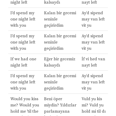
night left
kalsaydı
nayt left
I'd spend my
Kalan bir gecemi
Ay’d sipend
one night left
seninle
may van left
with you
geçirirdim
vit yu
I'd spend my
Kalan bir gecemi
Ay’d sipend
one night left
seninle
may van left
with you
geçirirdim
vit yu
If we had one
Eğer bir gecemiz
İf vi hed van
night left
kalsaydı
nayt left
I'd spend my
Kalan bir gecemi
Ay’d sipend
one night left
seninle
may van left
with you
geçirirdim
vit yu
Would you kiss
Beni öper
Vuld yu kis
me? Would you
miydin? Yıldızlar
mi? Vuld yu
hold me 'til the
parlamayana
hold mi til dı