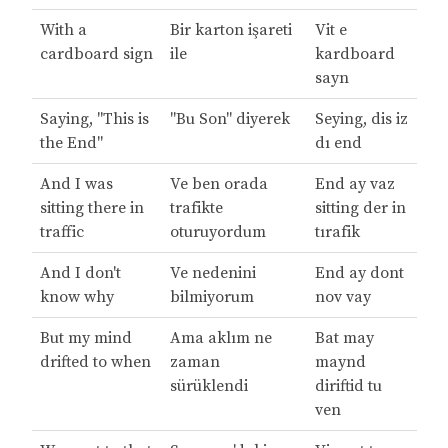
With a
Bir karton işareti
Vit e
cardboard sign
ile
kardboard
sayn
Saying, "This is
"Bu Son" diyerek
Seying, dis iz
the End"
dı end
And I was
Ve ben orada
End ay vaz
sitting there in
trafikte
sitting der in
traffic
oturuyordum
tırafik
And I don't
Ve nedenini
End ay dont
know why
bilmiyorum
nov vay
But my mind
Ama aklım ne
Bat may
drifted to when
zaman
maynd
sürüklendi
diriftid tu
ven