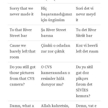
Sorry that we
Hiç
Sori det vi
never made it
başaramadığımız
nevır meyd
için üzgünüm
it
To that River
Şu River Street
Tu det Rivır
Street bar
barına
Sitriit bar
Cause we
Çünkü o odadan
Koz vi beerli
barely left that
zar zor çıktık
left det ruum
room
Do you still got
O CVS
Du yu sitil
those pictures
kamerasından o
gat doz
from that CVS
resimler hâlâ
pikçırs
camera?
duruyor mu?
fırom det
SİVİES
kemıra?
Damn, what a
Allah kahretsin,
Demn, vat e