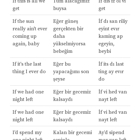
If this is all we
Tüm alacağımız
İf dis iz ol vi
get
buysa
get
If the sun
Eğer güneş
İf dı san riliy
really ain't ever
gerçekten bir
eyint evır
coming up
daha
kaming ap
again, baby
yükselmiyorsa
egeyin,
bebeğim
beybi
If it's the last
Eğer bu
İf its dı last
thing I ever do
yapacağımı son
ting ay evır
şeyse
do
If we had one
Eğer bir gecemiz
İf vi hed van
night left
kalsaydı
nayt left
If we had one
Eğer bir gecemiz
İf vi hed van
night left
kalsaydı
nayt left
I'd spend my
Kalan bir gecemi
Ay’d sipend