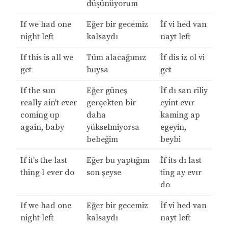
düşünüyorum
If we had one
Eğer bir gecemiz
İf vi hed van
night left
kalsaydı
nayt left
If this is all we
Tüm alacağımız
İf dis iz ol vi
get
buysa
get
If the sun
Eğer güneş
İf dı san riliy
really ain't ever
gerçekten bir
eyint evır
coming up
daha
kaming ap
again, baby
yükselmiyorsa
egeyin,
bebeğim
beybi
If it's the last
Eğer bu yaptığım
İf its dı last
thing I ever do
son şeyse
ting ay evır
do
If we had one
Eğer bir gecemiz
İf vi hed van
night left
kalsaydı
nayt left