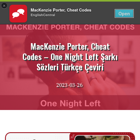
×
MacKenzie Porter, Cheat Codes
TR
Giriş Yap
Open
EnglishCentral
İçeriğe
atla
MacKenzie Porter, Cheat
Codes – One Night Left Şarkı
Sözleri Türkçe Çeviri
2023-03-26