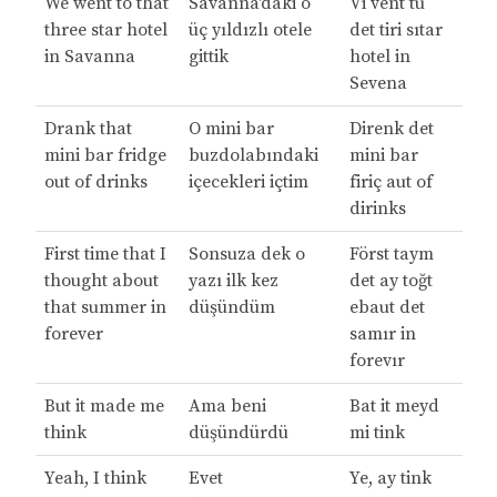
We went to that
Savanna'daki o
Vi vent tu
three star hotel
üç yıldızlı otele
det tiri sıtar
in Savanna
gittik
hotel in
Sevena
Drank that
O mini bar
Direnk det
mini bar fridge
buzdolabındaki
mini bar
out of drinks
içecekleri içtim
firiç aut of
dirinks
First time that I
Sonsuza dek o
Först taym
thought about
yazı ilk kez
det ay toğt
that summer in
düşündüm
ebaut det
forever
samır in
forevır
But it made me
Ama beni
Bat it meyd
think
düşündürdü
mi tink
Yeah, I think
Evet
Ye, ay tink