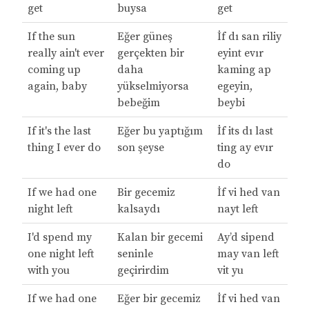
get
buysa
get
If the sun
Eğer güneş
İf dı san riliy
really ain't ever
gerçekten bir
eyint evır
coming up
daha
kaming ap
again, baby
yükselmiyorsa
egeyin,
bebeğim
beybi
If it's the last
Eğer bu yaptığım
İf its dı last
thing I ever do
son şeyse
ting ay evır
do
If we had one
Bir gecemiz
İf vi hed van
night left
kalsaydı
nayt left
I'd spend my
Kalan bir gecemi
Ay’d sipend
one night left
seninle
may van left
with you
geçirirdim
vit yu
If we had one
Eğer bir gecemiz
İf vi hed van