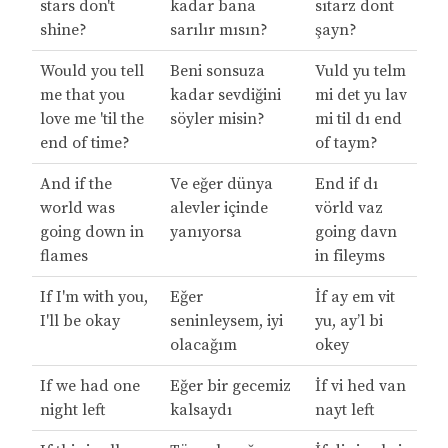
stars don't
kadar bana
sıtarz dont
shine?
sarılır mısın?
şayn?
Would you tell
Beni sonsuza
Vuld yu telm
me that you
kadar sevdiğini
mi det yu lav
love me 'til the
söyler misin?
mi til dı end
end of time?
of taym?
And if the
Ve eğer dünya
End if dı
world was
alevler içinde
vörld vaz
going down in
yanıyorsa
going davn
flames
in fileyms
If I'm with you,
Eğer
İf ay em vit
I'll be okay
seninleysem, iyi
yu, ay’l bi
olacağım
okey
If we had one
Eğer bir gecemiz
İf vi hed van
night left
kalsaydı
nayt left