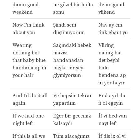
damn good
ne güzel bir hafta
demn guud
weekend
sonu
viikend
Now I'm think
Şimdi seni
Nav ay em
about you
düşünüyorum
tink ebaut yu
Wearing
Saçındaki bebek
Viiring
nothing but
mavisi
nating bat
that baby blue
bandanadan
det beybi
bandana up in
başka bir şey
bulu
your hair
giymiyorsun
bendena ap
in yor heyır
And I'd do it all
Ve hepsini tekrar
End ay’d du
again
yapardım
it ol egeyin
If we had one
Eğer bir gecemiz
İf vi hed van
night left
kalsaydı
nayt left
If this is all we
Tüm alacağımız
İf dis iz ol vi