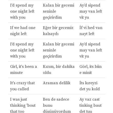
I'd spend my
Kalan bir gecemi
Ay’d sipend
one night left
seninle
may van left
with you
geçirirdim
vit yu
If we had one
Eğer bir gecemiz
İf vi hed van
night left
kalsaydı
nayt left
I'd spend my
Kalan bir gecemi
Ay’d sipend
one night left
seninle
may van left
with you
geçirirdim
vit yu
Girl, it's been a
Kızım, bir dakika
Görl, its biin
minute
oldu
e minit
It's crazy that
Araman delilik
İts kıreyzi
you called
det yu kold
I was just
Ben de sadece
Ay vaz cast
thinking 'bout
bunu
tinking baut
that too
düşünüyordum
det tuu