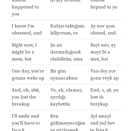
almost
iyi şey bendim
olmost
happened to
hepınd tu yu
you
I know I'm
Kafayı taktığımı
Ay nov aym
obsessed, and
biliyorum, ve
obsesd, end
Right now, I
Şu an
Rayt nav, ay
might be a
darmadağınık
mayt bi a
mess, but
olabilirim, ama
mes, bat
One day, you're
Bir gün
Van dey yor
gonna wake up
uyanacaksın
gona veyk ap
And, oh, shit,
Ve, ah, olamaz,
End, o, şit, yu
you lost the
ayrılığı
lost dı
breakup
kaybettin
breykap
I'll smile and
Ben
Ayl smayl
you'll have to
gülümseyeceğim
end yul hev
face it
ve yüzleşmek
tu feys it