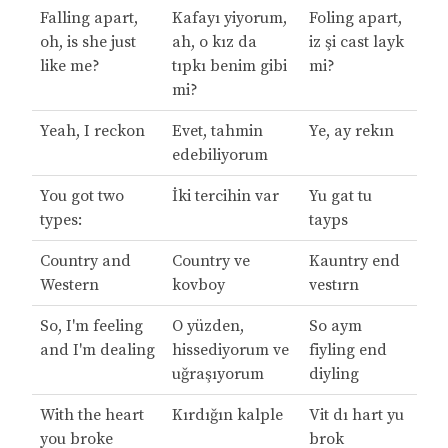
Falling apart,
Kafayı yiyorum,
Foling apart,
oh, is she just
ah, o kız da
iz şi cast layk
like me?
tıpkı benim gibi
mi?
mi?
Yeah, I reckon
Evet, tahmin
Ye, ay rekın
edebiliyorum
You got two
İki tercihin var
Yu gat tu
types:
tayps
Country and
Country ve
Kauntry end
Western
kovboy
vestırn
So, I'm feeling
O yüzden,
So aym
and I'm dealing
hissediyorum ve
fiyling end
uğraşıyorum
diyling
With the heart
Kırdığın kalple
Vit dı hart yu
you broke
brok