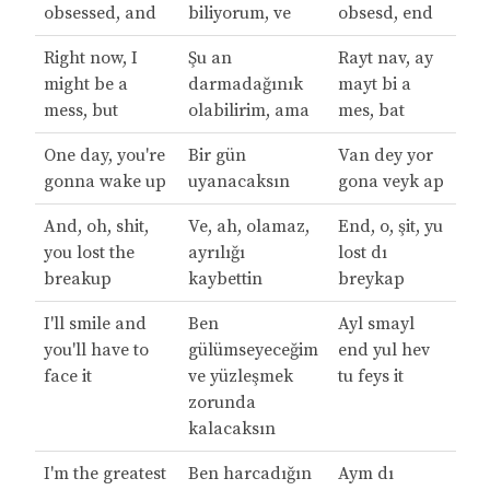
obsessed, and
biliyorum, ve
obsesd, end
Right now, I
Şu an
Rayt nav, ay
might be a
darmadağınık
mayt bi a
mess, but
olabilirim, ama
mes, bat
One day, you're
Bir gün
Van dey yor
gonna wake up
uyanacaksın
gona veyk ap
And, oh, shit,
Ve, ah, olamaz,
End, o, şit, yu
you lost the
ayrılığı
lost dı
breakup
kaybettin
breykap
I'll smile and
Ben
Ayl smayl
you'll have to
gülümseyeceğim
end yul hev
face it
ve yüzleşmek
tu feys it
zorunda
kalacaksın
I'm the greatest
Ben harcadığın
Aym dı