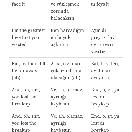
face it
ve yüzleşmek
tu feys it
zorunda
kalacaksın
I'm the greatest
Ben harcadığın
Aym dı
love that you
en büyük
greytıst lav
wasted
aşkınım
det yu evır
veystız
But, by then, I'll
Ama, o zaman,
Bat, bay den,
be far away
çok uzaklarda
ayl bi far
(uh)
olacağım (ah)
avey (ah)
And, oh, shit,
Ve, ah, olamaz,
End, o, şit, yu
you lost the
ayrılığı
lost dı
breakup
kaybettin
breykap
And, oh, shit,
Ve, ah, olamaz,
End, o, şit, yu
you lost the
ayrılığı
lost dı
breakup
kaybettin
breykap