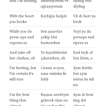
and I'm dealing
hissediyorum ve
fiyling end
uğraşıyorum
diyling
With the heart
Kırdığın kalple
Vit dı hart yu
you broke
brok
While you do
Sen şınavlar
Vayl yu du
press-ups and
çekip bizi
presaps end
repress us
bastırırken
ripres as
And take off
Ve kıyafetlerini
End teyk of
her clothes, oh
çıkarırken, oh
hör klots, o
I'm hurting, but
Canım acıyor,
Aym hörtin
I'm certain it's
ama eminim ki
bat aym
still true
hâlâ
sörtın its stil
tru
I'm the best
Başına nerdeyse
Aym dı best
thing that
gelecek olan en
ting det