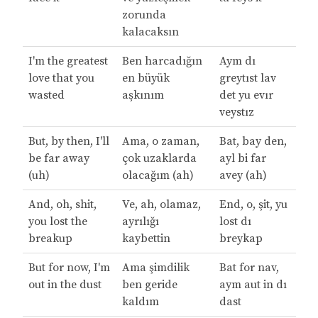
zorunda
kalacaksın
I'm the greatest
Ben harcadığın
Aym dı
love that you
en büyük
greytıst lav
wasted
aşkınım
det yu evır
veystız
But, by then, I'll
Ama, o zaman,
Bat, bay den,
be far away
çok uzaklarda
ayl bi far
(uh)
olacağım (ah)
avey (ah)
And, oh, shit,
Ve, ah, olamaz,
End, o, şit, yu
you lost the
ayrılığı
lost dı
breakup
kaybettin
breykap
But for now, I'm
Ama şimdilik
Bat for nav,
out in the dust
ben geride
aym aut in dı
kaldım
dast