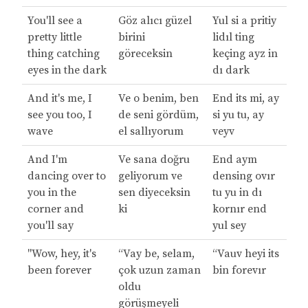
You'll see a
Göz alıcı güzel
Yul si a pritiy
pretty little
birini
lidıl ting
thing catching
göreceksin
keçing ayz in
eyes in the dark
dı dark
And it's me, I
Ve o benim, ben
End its mi, ay
see you too, I
de seni gördüm,
si yu tu, ay
wave
el sallıyorum
veyv
And I'm
Ve sana doğru
End aym
dancing over to
geliyorum ve
densing ovır
you in the
sen diyeceksin
tu yu in dı
corner and
ki
kornır end
you'll say
yul sey
"Wow, hey, it's
“Vay be, selam,
“Vauv heyi its
been forever
çok uzun zaman
bin forevır
oldu
görüşmeyeli