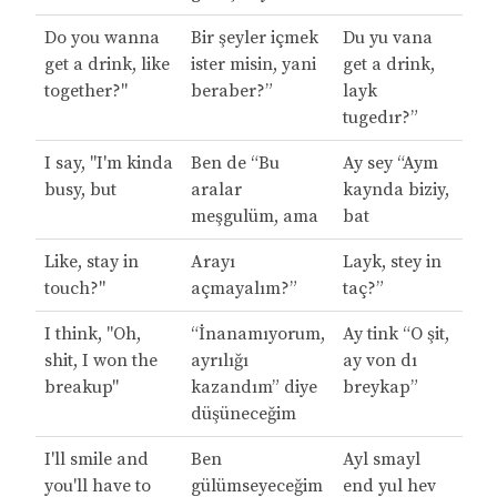
Do you wanna
Bir şeyler içmek
Du yu vana
get a drink, like
ister misin, yani
get a drink,
together?"
beraber?”
layk
tugedır?”
I say, "I'm kinda
Ben de “Bu
Ay sey “Aym
busy, but
aralar
kaynda biziy,
meşgulüm, ama
bat
Like, stay in
Arayı
Layk, stey in
touch?"
açmayalım?”
taç?”
I think, "Oh,
“İnanamıyorum,
Ay tink “O şit,
shit, I won the
ayrılığı
ay von dı
breakup"
kazandım” diye
breykap”
düşüneceğim
I'll smile and
Ben
Ayl smayl
you'll have to
gülümseyeceğim
end yul hev