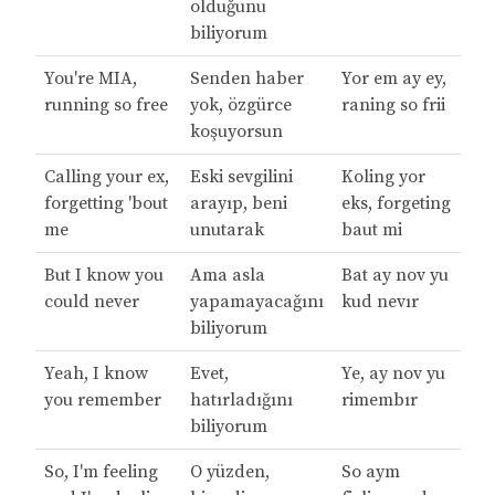
olduğunu
biliyorum
You're MIA,
Senden haber
Yor em ay ey,
running so free
yok, özgürce
raning so frii
koşuyorsun
Calling your ex,
Eski sevgilini
Koling yor
forgetting 'bout
arayıp, beni
eks, forgeting
me
unutarak
baut mi
But I know you
Ama asla
Bat ay nov yu
could never
yapamayacağını
kud nevır
biliyorum
Yeah, I know
Evet,
Ye, ay nov yu
you remember
hatırladığını
rimembır
biliyorum
So, I'm feeling
O yüzden,
So aym