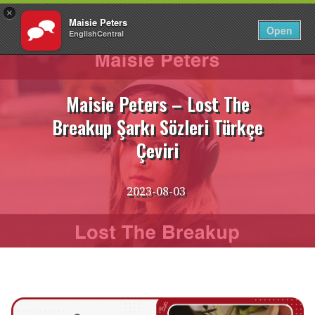
×
Maisie Peters
TR
Giriş Yap
Open
EnglishCentral
İçeriğe
atla
Maisie Peters – Lost The
Breakup Şarkı Sözleri Türkçe
Çeviri
2023-08-03