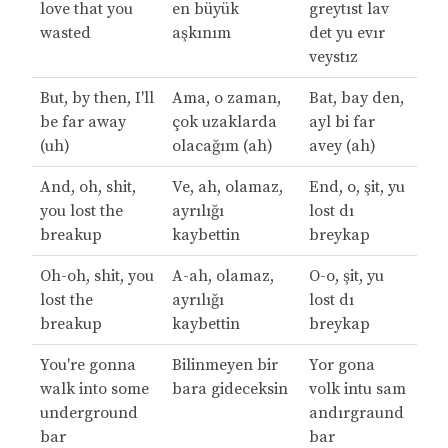
love that you
en büyük
greytıst lav
wasted
aşkınım
det yu evır
veystız
But, by then, I'll
Ama, o zaman,
Bat, bay den,
be far away
çok uzaklarda
ayl bi far
(uh)
olacağım (ah)
avey (ah)
And, oh, shit,
Ve, ah, olamaz,
End, o, şit, yu
you lost the
ayrılığı
lost dı
breakup
kaybettin
breykap
Oh-oh, shit, you
A-ah, olamaz,
O-o, şit, yu
lost the
ayrılığı
lost dı
breakup
kaybettin
breykap
You're gonna
Bilinmeyen bir
Yor gona
walk into some
bara gideceksin
volk intu sam
underground
andırgraund
bar
bar