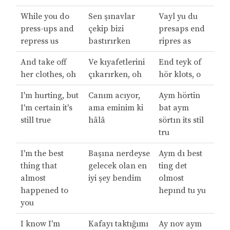
While you do
Sen şınavlar
Vayl yu du
press-ups and
çekip bizi
presaps end
repress us
bastırırken
ripres as
And take off
Ve kıyafetlerini
End teyk of
her clothes, oh
çıkarırken, oh
hör klots, o
I'm hurting, but
Canım acıyor,
Aym hörtin
I'm certain it's
ama eminim ki
bat aym
still true
hâlâ
sörtın its stil
tru
I'm the best
Başına nerdeyse
Aym dı best
thing that
gelecek olan en
ting det
almost
iyi şey bendim
olmost
happened to
hepınd tu yu
you
I know I'm
Kafayı taktığımı
Ay nov aym