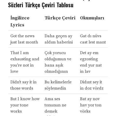
Sözleri Türkçe Çeviri Tablosu
İngilizce
Türkçe Çeviri
Okunuşları
Lyrics
Got the news
Daha geçen ay
Gat dı nüvs
just last month
aldım haberini
cast lest mant
That I am
Çok yorucu
Det ay em
exhausting and
olduğumun ve
egzosting
you're not in
bana aşık
end yur nat
love
olmadığının
in lav
Didn't say it in
Bu kelimelerle
Didınt sey it
those words
söylemedin
in doz vördz
But I know how
Ama ses
Bat ay nov
your tone
tonunun ne
hav yor ton
works
demek
vörks