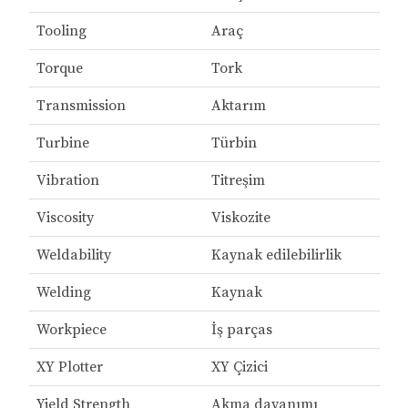
Tooling
Araç
Torque
Tork
Transmission
Aktarım
Turbine
Türbin
Vibration
Titreşim
Viscosity
Viskozite
Weldability
Kaynak edilebilirlik
Welding
Kaynak
Workpiece
İş parças
XY Plotter
XY Çizici
Yield Strength
Akma dayanımı