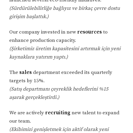
launched several eco-friendly initiatives.
(Sürdürülebilirliğe bağlıyız ve birkaç çevre dostu
girişim başlattık.)
Our company invested in new
resources
to
enhance production capacity.
(Şirketimiz üretim kapasitesini artırmak için yeni
kaynaklara yatırım yaptı.)
The
sales
department exceeded its quarterly
targets by 15%.
(Satış departmanı çeyreklik hedeflerini %15
aşarak gerçekleştirdi.)
We are actively
recruiting
new talent to expand
our team.
(Ekibimizi genişletmek için aktif olarak yeni