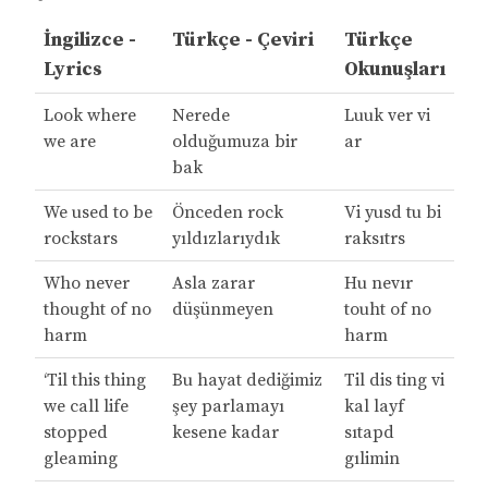
İngilizce -
Türkçe - Çeviri
Türkçe
Lyrics
Okunuşları
Look where
Nerede
Luuk ver vi
we are
olduğumuza bir
ar
bak
We used to be
Önceden rock
Vi yusd tu bi
rockstars
yıldızlarıydık
raksıtrs
Who never
Asla zarar
Hu nevır
thought of no
düşünmeyen
touht of no
harm
harm
‘Til this thing
Bu hayat dediğimiz
Til dis ting vi
we call life
şey parlamayı
kal layf
stopped
kesene kadar
sıtapd
gleaming
gılimin