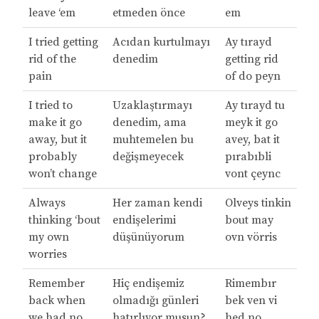
leave ‘em
etmeden önce
em
I tried getting
Acıdan kurtulmayı
Ay tırayd
rid of the
denedim
getting rid
pain
of do peyn
I tried to
Uzaklaştırmayı
Ay tırayd tu
make it go
denedim, ama
meyk it go
away, but it
muhtemelen bu
avey, bat it
probably
değişmeyecek
pırabıbli
won’t change
vont çeync
Always
Her zaman kendi
Olveys tinkin
thinking ‘bout
endişelerimi
bout may
my own
düşünüyorum
ovn vörris
worries
Remember
Hiç endişemiz
Rimembır
back when
olmadığı günleri
bek ven vi
we had no
hatırlıyor musun?
hed no