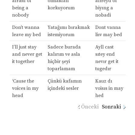
afraid of
olmaktan
afıreyd of
being a
korkuyorum
biyıng a
nobody
nobadi
Don’t wanna
Yatağımı bırakmak
Dont vanna
leave my bed
istemiyorum
liıv may bed
I’ll just stay
Sadece burada
Ayll cast
and never get
kalırım ve asla
sıtey end
it together
hiçbir şeyi
nevır get it
toparlamam
tugedır
‘Cause the
Çünkü kafamın
Kauz dı
voices in my
içindeki sesler
voisıs in may
head
hed
Önceki
Sonraki