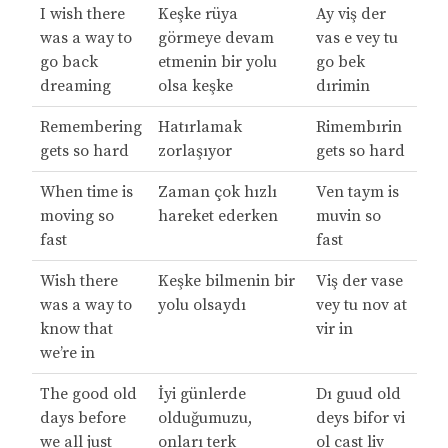
I wish there
Keşke rüya
Ay viş der
was a way to
görmeye devam
vas e vey tu
go back
etmenin bir yolu
go bek
dreaming
olsa keşke
dırimin
Remembering
Hatırlamak
Rimembırin
gets so hard
zorlaşıyor
gets so hard
When time is
Zaman çok hızlı
Ven taym is
moving so
hareket ederken
muvin so
fast
fast
Wish there
Keşke bilmenin bir
Viş der vase
was a way to
yolu olsaydı
vey tu nov at
know that
vir in
we’re in
The good old
İyi günlerde
Dı guud old
days before
olduğumuzu,
deys bifor vi
we all just
onları terk
ol cast liv