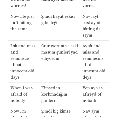
worries?
vorris
Now life just
Şimdi hayat eskisi
Nav layf
ain’t hitting
gibi değil
cast ayint
the same
hitting dı
seym
I sit and miss
Oturuyorum ve eski
Ay sit end
and
masum günleri yad
miss and
reminisce
ediyorum
reminesıns
about
abot
innocent old
innosınt old
days
deys
When I was
Kimseden
Ven ay vas
afraid of
korkmadığım
afıreyd of
nobody
günleri
nobadi
Now I’m
Şimdi hiç kimse
Nav aym