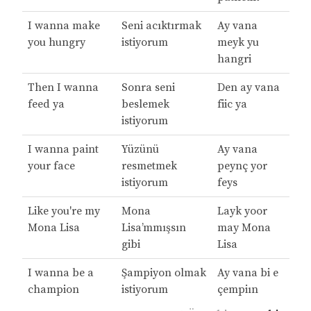
I wanna make
Seni acıktırmak
Ay vana
you hungry
istiyorum
meyk yu
hangri
Then I wanna
Sonra seni
Den ay vana
feed ya
beslemek
fiic ya
istiyorum
I wanna paint
Yüzünü
Ay vana
your face
resmetmek
peynç yor
istiyorum
feys
Like you're my
Mona
Layk yoor
Mona Lisa
Lisa’mmışsın
may Mona
gibi
Lisa
I wanna be a
Şampiyon olmak
Ay vana bi e
champion
istiyorum
çempiın