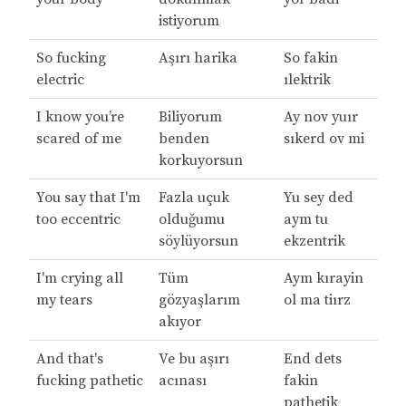
istiyorum
So fucking
Aşırı harika
So fakin
electric
ılektrik
I know you’re
Biliyorum
Ay nov yuır
scared of me
benden
sıkerd ov mi
korkuyorsun
You say that I'm
Fazla uçuk
Yu sey ded
too eccentric
olduğumu
aym tu
söylüyorsun
ekzentrik
I'm crying all
Tüm
Aym kırayin
my tears
gözyaşlarım
ol ma tiırz
akıyor
And that's
Ve bu aşırı
End dets
fucking pathetic
acınası
fakin
pathetik