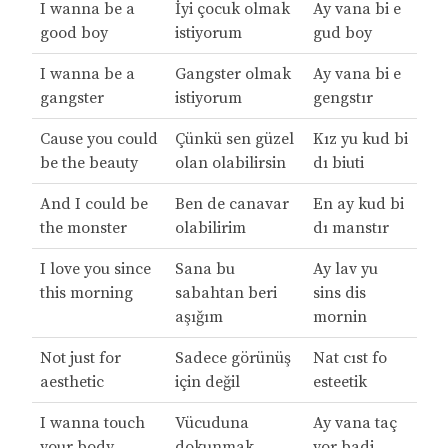
I wanna be a
İyi çocuk olmak
Ay vana bi e
good boy
istiyorum
gud boy
I wanna be a
Gangster olmak
Ay vana bi e
gangster
istiyorum
gengstır
Cause you could
Çünkü sen güzel
Kız yu kud bi
be the beauty
olan olabilirsin
dı biuti
And I could be
Ben de canavar
En ay kud bi
the monster
olabilirim
dı manstır
I love you since
Sana bu
Ay lav yu
this morning
sabahtan beri
sins dis
aşığım
mornin
Not just for
Sadece görünüş
Nat cıst fo
aesthetic
için değil
esteetik
I wanna touch
Vücuduna
Ay vana taç
your body
dokunmak
yor badi