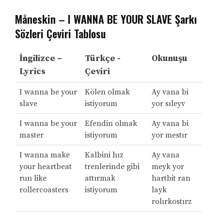
Måneskin – I WANNA BE YOUR SLAVE Şarkı
Sözleri Çeviri Tablosu
İngilizce –
Türkçe -
Okunuşu
Lyrics
Çeviri
I wanna be your
Kölen olmak
Ay vana bi
slave
istiyorum
yor sıleyv
I wanna be your
Efendin olmak
Ay vana bi
master
istiyorum
yor mestır
I wanna make
Kalbini hız
Ay vana
your heartbeat
trenlerinde gibi
meyk yor
run like
attırmak
hartbit ran
rollercoasters
istiyorum
layk
rolırkostırz