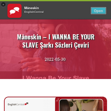
×
Måneskin
TR
Giriş Yap
Open
EnglishCentral
İçeriğe
atla
Måneskin – I WANNA BE YOUR
SLAVE Şarkı Sözleri Çeviri
2022-05-30