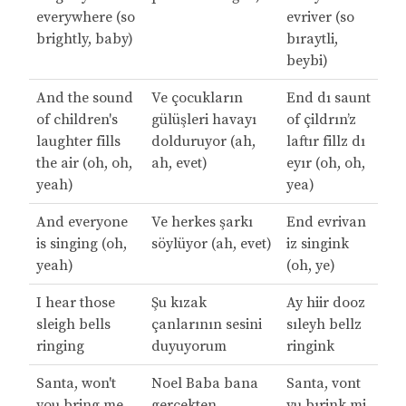
everywhere (so
evriver (so
brightly, baby)
bıraytli,
beybi)
And the sound
Ve çocukların
End dı saunt
of children's
gülüşleri havayı
of çildrın’z
laughter fills
dolduruyor (ah,
laftır fillz dı
the air (oh, oh,
ah, evet)
eyır (oh, oh,
yeah)
yea)
And everyone
Ve herkes şarkı
End evrivan
is singing (oh,
söylüyor (ah, evet)
iz singink
yeah)
(oh, ye)
I hear those
Şu kızak
Ay hiir dooz
sleigh bells
çanlarının sesini
sıleyh bellz
ringing
duyuyorum
ringink
Santa, won't
Noel Baba bana
Santa, vont
you bring me
gerçekten
yu bırink mi