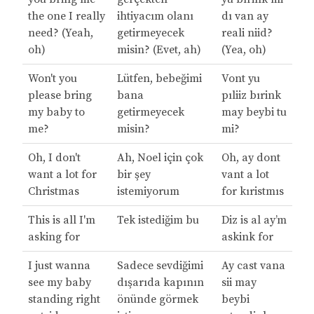
the one I really
ihtiyacım olanı
dı van ay
need? (Yeah,
getirmeyecek
reali niid?
oh)
misin? (Evet, ah)
(Yea, oh)
Won't you
Lütfen, bebeğimi
Vont yu
please bring
bana
pıliiz bırink
my baby to
getirmeyecek
may beybi tu
me?
misin?
mi?
Oh, I don't
Ah, Noel için çok
Oh, ay dont
want a lot for
bir şey
vant a lot
Christmas
istemiyorum
for kıristmıs
This is all I'm
Tek istediğim bu
Diz is al ay’m
asking for
askink for
I just wanna
Sadece sevdiğimi
Ay cast vana
see my baby
dışarıda kapının
sii may
standing right
önünde görmek
beybi