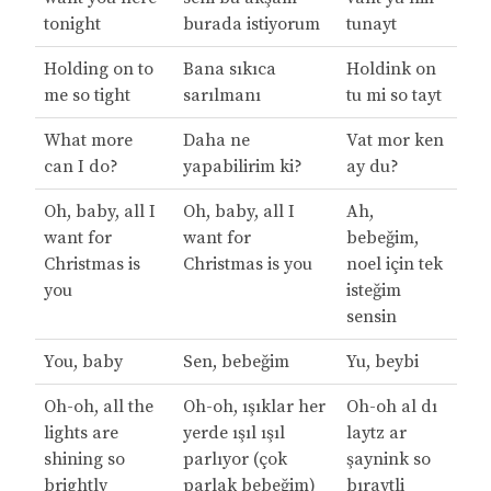
tonight
burada istiyorum
tunayt
Holding on to
Bana sıkıca
Holdink on
me so tight
sarılmanı
tu mi so tayt
What more
Daha ne
Vat mor ken
can I do?
yapabilirim ki?
ay du?
Oh, baby, all I
Oh, baby, all I
Ah,
want for
want for
bebeğim,
Christmas is
Christmas is you
noel için tek
you
isteğim
sensin
You, baby
Sen, bebeğim
Yu, beybi
Oh-oh, all the
Oh-oh, ışıklar her
Oh-oh al dı
lights are
yerde ışıl ışıl
laytz ar
shining so
parlıyor (çok
şaynink so
brightly
parlak bebeğim)
bıraytli