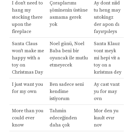
I don't need to
Çoraplarımı
Ay dont niid
hang my
şöminenin üstüne
tu heng may
stocking there
asmama gerek
sıtokingz
upon the
yok
der apon dı
fireplace
fayırpıleys
Santa Claus
Noel günü, Noel
Santa Klauz
won't make me
Baba beni bir
vont meyk
happy with a
oyuncak ile mutlu
mi hepi vit a
toy on
etmeyecek
toy on a
Christmas Day
kıristmıs dey
I just want you
Ben sadece seni
Ay cast vant
for my own
kendime
yu for may
istiyorum
ovn
More than you
Tahmin
Mor den yu
could ever
edeceğinden
kuult evır
know
daha çok
nov