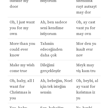
outside my
istiyorum
sıtendink
door
rayt autsayt
may dor
Oh, I just want
Ah, ben sadece
Oh, ay cast
you for my
seni kendime
vant yu for
own
istiyorum
may ovn
More than you
Tahmin
Mor den yu
could ever
edeceğinden
kuult evır
know
daha çok
nov
Make my wish
Dileğimi
Meyk may
come true
gerçekleştir
viş kam tru
Oh, baby, all I
Ah, bebeğim, Noel
Oh, beybi, al
want for
için tek isteğim
ay vant for
Christmas is
sensin
kıristmıs iz
you
yu