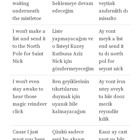
waiting
beklemeye devam
veytink
underneath
edeceğim
andırniith dı
the mistletoe
missılto
I won't make a
Liste
Ay vont
list and send it
yapmayacağım ve
meyk a list
to the North
o listeyi Kuzey
end send it
Pole for Saint
Kutbuna Aziz
tu dı north
Nick
Nick için
pol for
göndermeyeceğim
seyınt nick
I won't even
Ren geyiklerinin
Ay vont ivın
stay awake to
tıkırtılarını
sıtey aveyk
hear those
duymak için
tu hiir dooz
magic reindeer
uyanık bile
mecik
click
kalmayacağım
reyındiir
kılik
Cause I just
Çünkü sadece
Kauz ay cast
want you here
seni bu akşam
vant yu hiir