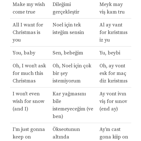
Make my wish
Dileğimi
Meyk may
come true
gerçekleştir
viş kam tru
All I want for
Noel için tek
Al ay vant
Christmas is
isteğim sensin
for kıristmıs
you
iz yu
You, baby
Sen, bebeğim
Yu, beybi
Oh, I won't ask
Oh, Noel için çok
Oh, ay vont
for much this
bir şey
esk for maç
Christmas
istemiyorum
diz kıristmıs
I won't even
Kar yağmasını
Ay vont ivın
wish for snow
bile
viş for sınov
(and I)
istemeyeceğim (ve
(end ay)
ben)
I'm just gonna
Ökseotunun
Ay’m cast
keep on
altında
gona kiip on