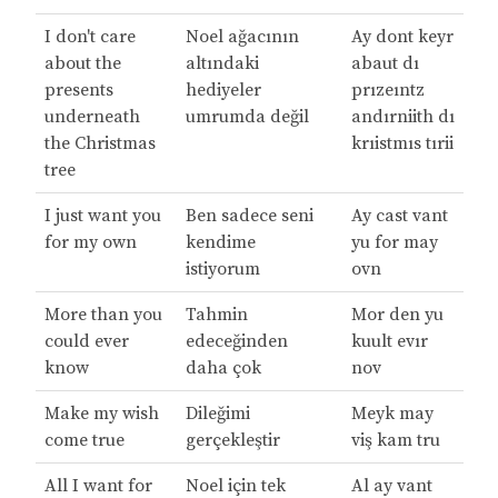
I don't care
Noel ağacının
Ay dont keyr
about the
altındaki
abaut dı
presents
hediyeler
prızeıntz
underneath
umrumda değil
andırniith dı
the Christmas
krıistmıs tırii
tree
I just want you
Ben sadece seni
Ay cast vant
for my own
kendime
yu for may
istiyorum
ovn
More than you
Tahmin
Mor den yu
could ever
edeceğinden
kuult evır
know
daha çok
nov
Make my wish
Dileğimi
Meyk may
come true
gerçekleştir
viş kam tru
All I want for
Noel için tek
Al ay vant