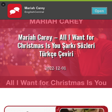
×
Mariah Carey
TR
Giriş Yap
Open
EnglishCentral
İçeriğe
atla
Mariah Carey – All I Want for
Christmas Is You Şarkı Sözleri
Türkçe Çeviri
2022-12-01