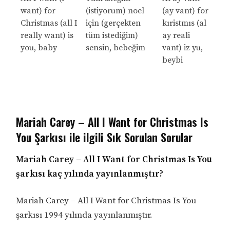
want) for
(istiyorum) noel
(ay vant) for
Christmas (all I
için (gerçekten
kıristmıs (al
really want) is
tüm istediğim)
ay reali
you, baby
sensin, bebeğim
vant) iz yu,
beybi
Mariah Carey – All I Want for Christmas Is
You Şarkısı ile ilgili Sık Sorulan Sorular
Mariah Carey – All I Want for Christmas Is You
şarkısı kaç yılında yayınlanmıştır?
Mariah Carey – All I Want for Christmas Is You
şarkısı 1994 yılında yayınlanmıştır.