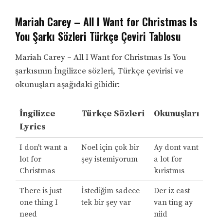
Mariah Carey – All I Want for Christmas Is
You Şarkı Sözleri Türkçe Çeviri Tablosu
Mariah Carey – All I Want for Christmas Is You
şarkısının İngilizce sözleri, Türkçe çevirisi ve
okunuşları aşağıdaki gibidir:
İngilizce
Türkçe Sözleri
Okunuşları
Lyrics
I don't want a
Noel için çok bir
Ay dont vant
lot for
şey istemiyorum
a lot for
Christmas
kıristmıs
There is just
İstediğim sadece
Der iz cast
one thing I
tek bir şey var
van ting ay
need
niid