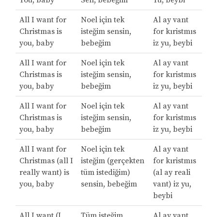
You, baby
Sen, bebeğim
Yu, beybi
All I want for
Noel için tek
Al ay vant
Christmas is
isteğim sensin,
for kıristmıs
you, baby
bebeğim
iz yu, beybi
All I want for
Noel için tek
Al ay vant
Christmas is
isteğim sensin,
for kıristmıs
you, baby
bebeğim
iz yu, beybi
All I want for
Noel için tek
Al ay vant
Christmas is
isteğim sensin,
for kıristmıs
you, baby
bebeğim
iz yu, beybi
All I want for
Noel için tek
Al ay vant
Christmas (all I
isteğim (gerçekten
for kıristmıs
really want) is
tüm istediğim)
(al ay reali
you, baby
sensin, bebeğim
vant) iz yu,
beybi
All I want (I
Tüm isteğim
Al ay vant