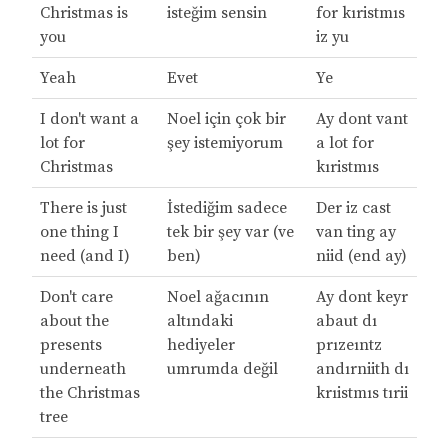
Christmas is
isteğim sensin
for kıristmıs
you
iz yu
Yeah
Evet
Ye
I don't want a
Noel için çok bir
Ay dont vant
lot for
şey istemiyorum
a lot for
Christmas
kıristmıs
There is just
İstediğim sadece
Der iz cast
one thing I
tek bir şey var (ve
van ting ay
need (and I)
ben)
niid (end ay)
Don't care
Noel ağacının
Ay dont keyr
about the
altındaki
abaut dı
presents
hediyeler
prızeıntz
underneath
umrumda değil
andırniith dı
the Christmas
krıistmıs tırii
tree