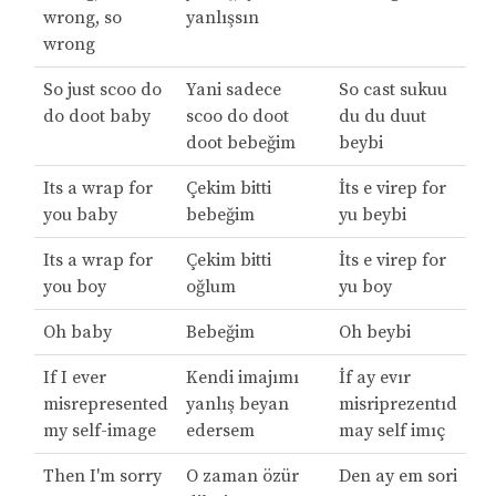
wrong, so
yanlışsın
wrong
So just scoo do
Yani sadece
So cast sukuu
do doot baby
scoo do doot
du du duut
doot bebeğim
beybi
Its a wrap for
Çekim bitti
İts e virep for
you baby
bebeğim
yu beybi
Its a wrap for
Çekim bitti
İts e virep for
you boy
oğlum
yu boy
Oh baby
Bebeğim
Oh beybi
If I ever
Kendi imajımı
İf ay evır
misrepresented
yanlış beyan
misriprezentıd
my self-image
edersem
may self imıç
Then I'm sorry
O zaman özür
Den ay em sori