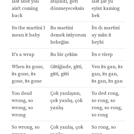
last shot you
atışındı, geri
last şat yu
ain't coming
dönmeyeceksin
eyint kaming
back
bek
Its the martini I
Bu martini
İts dı martini
mean it baby
demek istiyorum
ay miin it
bebeğim
beybi
It's a wrap
Bu bir çekim
İts e virep
When its gone,
Gittiğinde, gitti,
Ven its gan, its
its gone, its
gitti, gitti
gan, its gan,
gone, its gone
its gan, its gan
You dead
Çok yanlışsın,
Yu ded rong,
wrong, so
çok yanlış, çok
so rong, so
wrong, so
yanlış
rong, so rong,
wrong
so rong
So wrong, so
Çok yanlış, çok
So rong, so