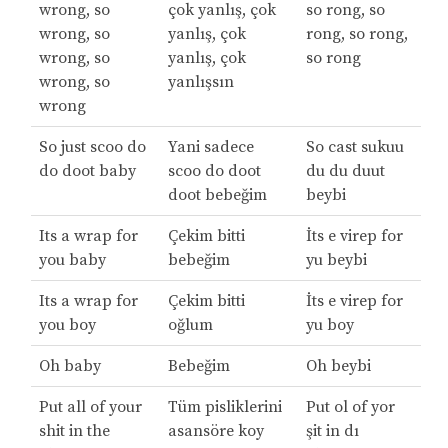
wrong, so
çok yanlış, çok
so rong, so
wrong, so
yanlış, çok
rong, so rong,
wrong, so
yanlış, çok
so rong
wrong, so
yanlışsın
wrong
So just scoo do
Yani sadece
So cast sukuu
do doot baby
scoo do doot
du du duut
doot bebeğim
beybi
Its a wrap for
Çekim bitti
İts e virep for
you baby
bebeğim
yu beybi
Its a wrap for
Çekim bitti
İts e virep for
you boy
oğlum
yu boy
Oh baby
Bebeğim
Oh beybi
Put all of your
Tüm pisliklerini
Put ol of yor
shit in the
asansöre koy
şit in dı