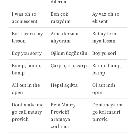
dilerim
I was oh so
Ben çok
Ay vaz oh so
acquiescent
razıydım
ekisent
But I learn my
Ama dersimi
Bat ay lörn
lesson
alıyorum
mya lessın
Boy you sorry
Oğlum üzgünsün
Boy yu sori
Bump, bump,
Çarp, çarp, çarp
Bamp, bamp,
bump
bamp
All out in the
Hepsi açıkta
Ol aut indı
open
opın
Dont make me
Beni Maury
Dont meyk mi
go call maury
Provich'i
go kol mauri
provich
aramaya
pıroviç
zorlama