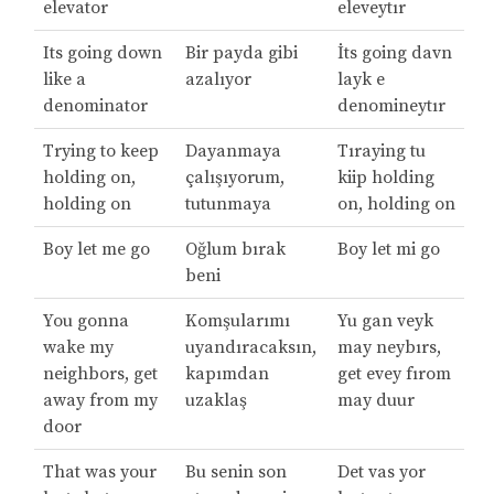
elevator
eleveytır
Its going down
Bir payda gibi
İts going davn
like a
azalıyor
layk e
denominator
denomineytır
Trying to keep
Dayanmaya
Tıraying tu
holding on,
çalışıyorum,
kiip holding
holding on
tutunmaya
on, holding on
Boy let me go
Oğlum bırak
Boy let mi go
beni
You gonna
Komşularımı
Yu gan veyk
wake my
uyandıracaksın,
may neybırs,
neighbors, get
kapımdan
get evey fırom
away from my
uzaklaş
may duur
door
That was your
Bu senin son
Det vas yor