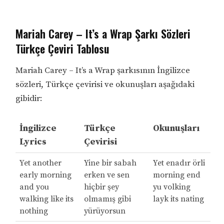
Mariah Carey – It’s a Wrap Şarkı Sözleri
Türkçe Çeviri Tablosu
Mariah Carey – It’s a Wrap şarkısının İngilizce
sözleri, Türkçe çevirisi ve okunuşları aşağıdaki
gibidir:
İngilizce
Türkçe
Okunuşları
Lyrics
Çevirisi
Yet another
Yine bir sabah
Yet enadır örli
early morning
erken ve sen
morning end
and you
hiçbir şey
yu volking
walking like its
olmamış gibi
layk its nating
nothing
yürüyorsun