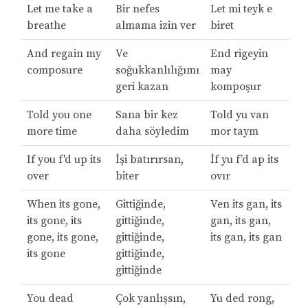
Let me take a
Bir nefes
Let mi teyk e
breathe
almama izin ver
biret
And regain my
Ve
End rigeyin
composure
soğukkanlılığımı
may
geri kazan
kompoşur
Told you one
Sana bir kez
Told yu van
more time
daha söyledim
mor taym
If you f'd up its
İşi batırırsan,
İf yu f’d ap its
over
biter
ovır
When its gone,
Gittiğinde,
Ven its gan, its
its gone, its
gittiğinde,
gan, its gan,
gone, its gone,
gittiğinde,
its gan, its gan
its gone
gittiğinde,
gittiğinde
You dead
Çok yanlışsın,
Yu ded rong,