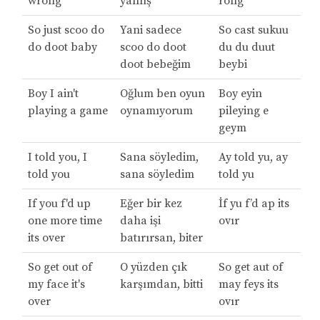
wrong
yanlış
rong
So just scoo do
Yani sadece
So cast sukuu
do doot baby
scoo do doot
du du duut
doot bebeğim
beybi
Boy I ain't
Oğlum ben oyun
Boy eyin
playing a game
oynamıyorum
pileying e
geym
I told you, I
Sana söyledim,
Ay told yu, ay
told you
sana söyledim
told yu
If you f'd up
Eğer bir kez
İf yu f’d ap its
one more time
daha işi
ovır
its over
batırırsan, biter
So get out of
O yüzden çık
So get aut of
my face it's
karşımdan, bitti
may feys its
over
ovır