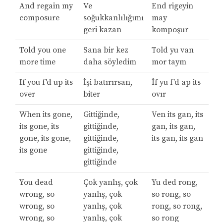
And regain my
Ve
End rigeyin
composure
soğukkanlılığımı
may
geri kazan
kompoşur
Told you one
Sana bir kez
Told yu van
more time
daha söyledim
mor taym
If you f'd up its
İşi batırırsan,
İf yu f’d ap its
over
biter
ovır
When its gone,
Gittiğinde,
Ven its gan, its
its gone, its
gittiğinde,
gan, its gan,
gone, its gone,
gittiğinde,
its gan, its gan
its gone
gittiğinde,
gittiğinde
You dead
Çok yanlış, çok
Yu ded rong,
wrong, so
yanlış, çok
so rong, so
wrong, so
yanlış, çok
rong, so rong,
wrong, so
yanlış, çok
so rong