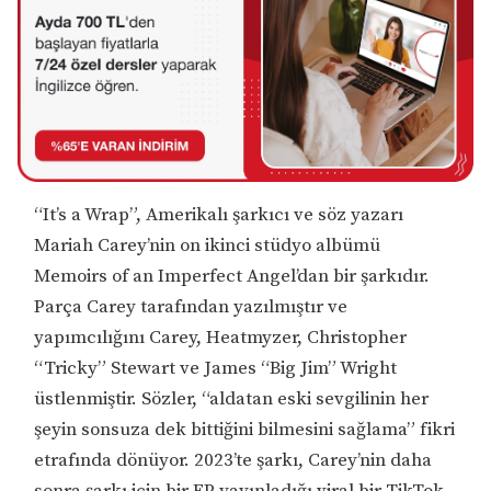
“It’s a Wrap”, Amerikalı şarkıcı ve söz yazarı
Mariah Carey’nin on ikinci stüdyo albümü
Memoirs of an Imperfect Angel’dan bir şarkıdır.
Parça Carey tarafından yazılmıştır ve
yapımcılığını Carey, Heatmyzer, Christopher
“Tricky” Stewart ve James “Big Jim” Wright
üstlenmiştir. Sözler, “aldatan eski sevgilinin her
şeyin sonsuza dek bittiğini bilmesini sağlama” fikri
etrafında dönüyor. 2023’te şarkı, Carey’nin daha
sonra şarkı için bir EP yayınladığı viral bir TikTok