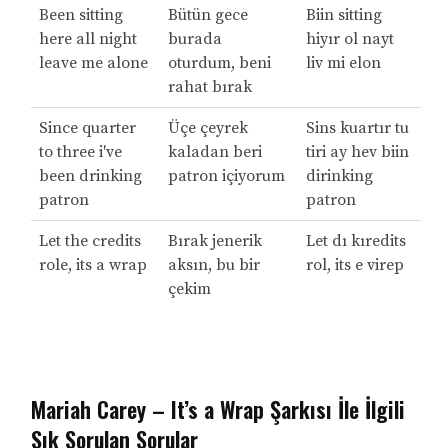
Been sitting
Bütün gece
Biin sitting
here all night
burada
hiyır ol nayt
leave me alone
oturdum, beni
liv mi elon
rahat bırak
Since quarter
Üçe çeyrek
Sins kuartır tu
to three i've
kaladan beri
tiri ay hev biin
been drinking
patron içiyorum
dirinking
patron
patron
Let the credits
Bırak jenerik
Let dı kıredits
role, its a wrap
aksın, bu bir
rol, its e virep
çekim
Mariah Carey – It’s a Wrap Şarkısı İle İlgili
Sık Sorulan Sorular