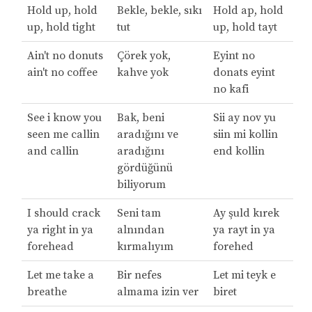
Hold up, hold
Bekle, bekle, sıkı
Hold ap, hold
up, hold tight
tut
up, hold tayt
Ain't no donuts
Çörek yok,
Eyint no
ain't no coffee
kahve yok
donats eyint
no kafi
See i know you
Bak, beni
Sii ay nov yu
seen me callin
aradığını ve
siin mi kollin
and callin
aradığını
end kollin
gördüğünü
biliyorum
I should crack
Seni tam
Ay şuld kırek
ya right in ya
alnından
ya rayt in ya
forehead
kırmalıyım
forehed
Let me take a
Bir nefes
Let mi teyk e
breathe
almama izin ver
biret