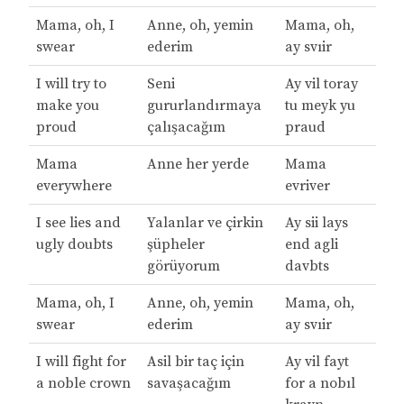
Mama, oh, I
Anne, oh, yemin
Mama, oh,
swear
ederim
ay svıir
I will try to
Seni
Ay vil toray
make you
gururlandırmaya
tu meyk yu
proud
çalışacağım
praud
Mama
Anne her yerde
Mama
everywhere
evriver
I see lies and
Yalanlar ve çirkin
Ay sii lays
ugly doubts
şüpheler
end agli
görüyorum
davbts
Mama, oh, I
Anne, oh, yemin
Mama, oh,
swear
ederim
ay svıir
I will fight for
Asil bir taç için
Ay vil fayt
a noble crown
savaşacağım
for a nobıl