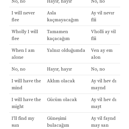
No, no
Hayır, hayır
No, no
I will never
Asla
Ay vil nevır
flee
kaçmayacağım
flii
Wholly I will
Tamamen
Vholli ay vil
flee
kaçacağım
flii
When I am
Yalnız olduğumda
Ven ay em
alone
alon
No, no
Hayır, hayır
No, no
I will have the
Aklım olacak
Ay vil hev dı
mind
maynd
I will have the
Gücüm olacak
Ay vil hev dı
might
mayt
I'll find my
Güneşimi
Ay vil faynd
sun
bulacağım
may san