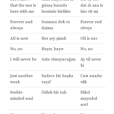
that the sun is
güneş burada
dat dı san is
here with me
benimle birlikte
hiır vit mi
Forever and
Sonsuza dek ve
Forevır end
always
daima
olveys
All is now
Her şey şimdi
Oll is nav
No, no
Hayır, hayır
No, no
I will never be
Asla olmayacağım
Ay vil nevır
bi
Just another
Sadece bir başka
Cast anadır
weak
zayıf
viik
Feeble-
Ödlek bir ruh
Fiibıl
minded soul
mayndıd
sovl