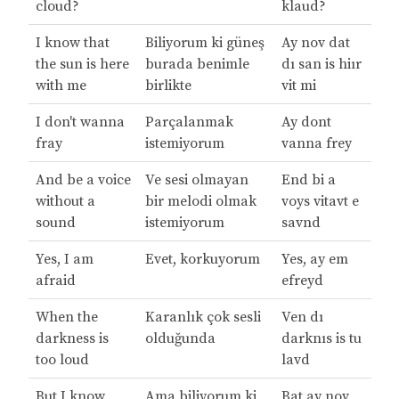
cloud?
klaud?
I know that
Biliyorum ki güneş
Ay nov dat
the sun is here
burada benimle
dı san is hiır
with me
birlikte
vit mi
I don't wanna
Parçalanmak
Ay dont
fray
istemiyorum
vanna frey
And be a voice
Ve sesi olmayan
End bi a
without a
bir melodi olmak
voys vitavt e
sound
istemiyorum
savnd
Yes, I am
Evet, korkuyorum
Yes, ay em
afraid
efreyd
When the
Karanlık çok sesli
Ven dı
darkness is
olduğunda
darknıs is tu
too loud
lavd
But I know
Ama biliyorum ki
Bat ay nov