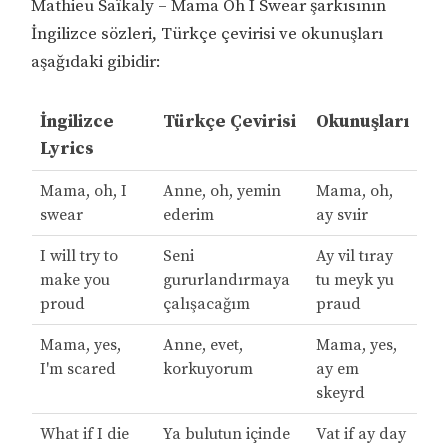
Mathieu Saïkaly – Mama Oh I Swear şarkısının
İngilizce sözleri, Türkçe çevirisi ve okunuşları
aşağıdaki gibidir:
İngilizce
Türkçe Çevirisi
Okunuşları
Lyrics
Mama, oh, I
Anne, oh, yemin
Mama, oh,
swear
ederim
ay svıir
I will try to
Seni
Ay vil tıray
make you
gururlandırmaya
tu meyk yu
proud
çalışacağım
praud
Mama, yes,
Anne, evet,
Mama, yes,
I'm scared
korkuyorum
ay em
skeyrd
What if I die
Ya bulutun içinde
Vat if ay day