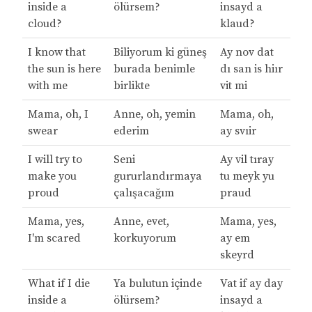
inside a
ölürsem?
insayd a
cloud?
klaud?
I know that
Biliyorum ki güneş
Ay nov dat
the sun is here
burada benimle
dı san is hiır
with me
birlikte
vit mi
Mama, oh, I
Anne, oh, yemin
Mama, oh,
swear
ederim
ay svıir
I will try to
Seni
Ay vil tıray
make you
gururlandırmaya
tu meyk yu
proud
çalışacağım
praud
Mama, yes,
Anne, evet,
Mama, yes,
I'm scared
korkuyorum
ay em
skeyrd
What if I die
Ya bulutun içinde
Vat if ay day
inside a
ölürsem?
insayd a