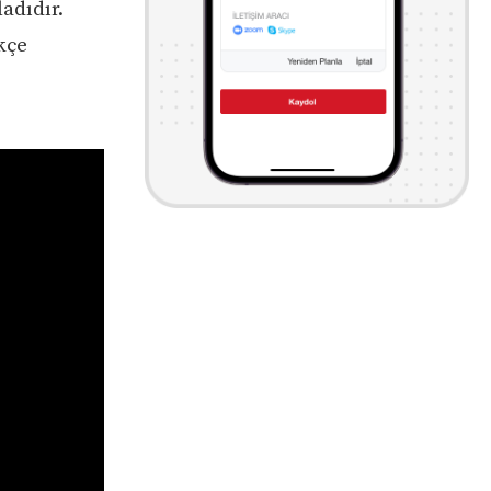
ladıdır.
kçe