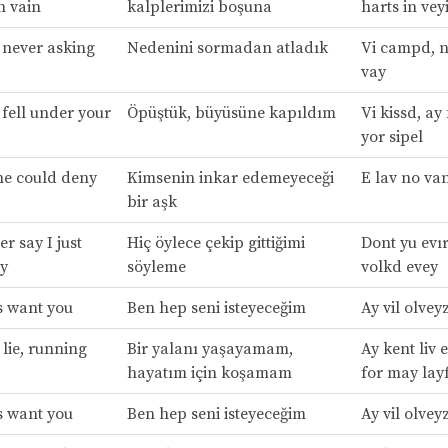
n vain
kalplerimizi boşuna
harts in vey
 never asking
Nedenini sormadan atladık
Vi campd, n
vay
 fell under your
Öpüştük, büyüsüne kapıldım
Vi kissd, ay
yor sipel
ne could deny
Kimsenin inkar edemeyeceği
E lav no va
bir aşk
er say I just
Hiç öylece çekip gittiğimi
Dont yu evır
y
söyleme
volkd evey
ys want you
Ben hep seni isteyeceğim
Ay vil olvey
a lie, running
Bir yalanı yaşayamam,
Ay kent liv 
hayatım için koşamam
for may lay
ys want you
Ben hep seni isteyeceğim
Ay vil olvey