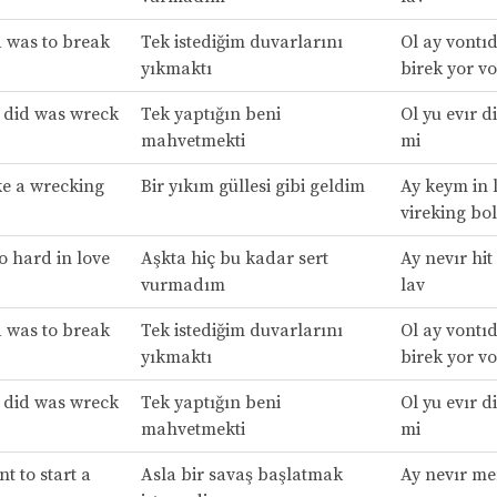
d was to break
Tek istediğim duvarlarını
Ol ay vontıd
yıkmaktı
birek yor vo
r did was wreck
Tek yaptığın beni
Ol yu evır d
mahvetmekti
mi
ke a wrecking
Bir yıkım güllesi gibi geldim
Ay keym in 
vireking bol
so hard in love
Aşkta hiç bu kadar sert
Ay nevır hit
vurmadım
lav
d was to break
Tek istediğim duvarlarını
Ol ay vontıd
yıkmaktı
birek yor vo
r did was wreck
Tek yaptığın beni
Ol yu evır d
mahvetmekti
mi
t to start a
Asla bir savaş başlatmak
Ay nevır men