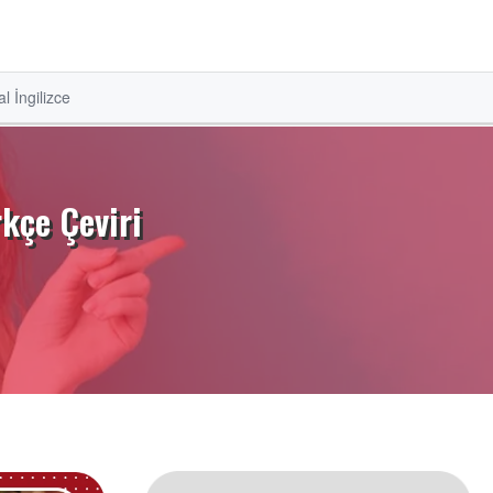
l İngilizce
rkçe Çeviri