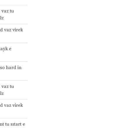
 vaz tu
lz
id vaz virek
layk e
 so hard in
 vaz tu
lz
id vaz virek
t tu sıtart e