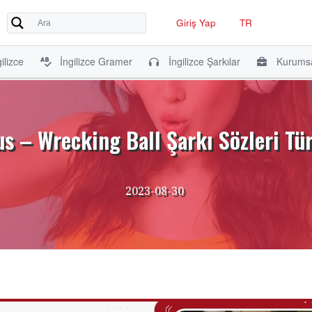
Giriş Yap
TR
ilizce
İngilizce Gramer
İngilizce Şarkılar
Kurumsa
s – Wrecking Ball Şarkı Sözleri Tü
2023-08-30