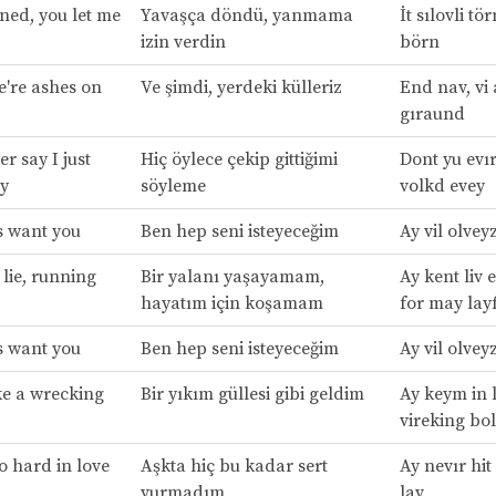
rned, you let me
Yavaşça döndü, yanmama
İt sılovli tö
izin verdin
börn
're ashes on
Ve şimdi, yerdeki külleriz
End nav, vi 
gıraund
er say I just
Hiç öylece çekip gittiğimi
Dont yu evır
y
söyleme
volkd evey
ys want you
Ben hep seni isteyeceğim
Ay vil olvey
a lie, running
Bir yalanı yaşayamam,
Ay kent liv 
hayatım için koşamam
for may lay
ys want you
Ben hep seni isteyeceğim
Ay vil olvey
ke a wrecking
Bir yıkım güllesi gibi geldim
Ay keym in 
vireking bol
so hard in love
Aşkta hiç bu kadar sert
Ay nevır hit
vurmadım
lav