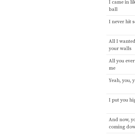
I came in li
ball
I never hit 
All I wante
your walls
All you eve
me
Yeah, you, 
I put you hi
And now, yo
coming do