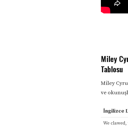
Miley Cyr
Tablosu
Miley Cyrus
ve okunuşla
İngilizce 
We clawed, 