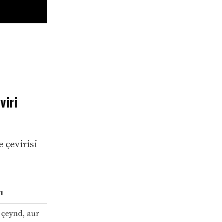
viri
 çevirisi
ı
i çeynd, aur