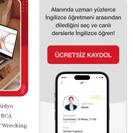
tüdyo
e RCA
. “Wrecking