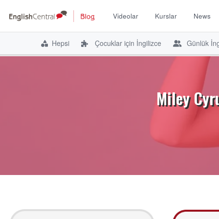
Videolar
Kurslar
News
Hepsi
Çocuklar için İngilizce
Günlük İng
İçeriğe
atla
Miley Cyru