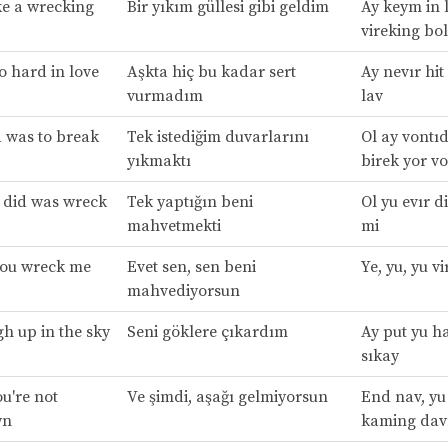
ke a wrecking
Bir yıkım güllesi gibi geldim
Ay keym in 
vireking bol
so hard in love
Aşkta hiç bu kadar sert
Ay nevır hit
vurmadım
lav
d was to break
Tek istediğim duvarlarını
Ol ay vontıd
yıkmaktı
birek yor vo
r did was wreck
Tek yaptığın beni
Ol yu evır d
mahvetmekti
mi
you wreck me
Evet sen, sen beni
Ye, yu, yu v
mahvediyorsun
gh up in the sky
Seni göklere çıkardım
Ay put yu ha
sıkay
u're not
Ve şimdi, aşağı gelmiyorsun
End nav, yu
wn
kaming da