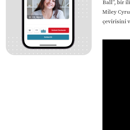
Ball”, bir 
Miley Cyrus
çevirisini 