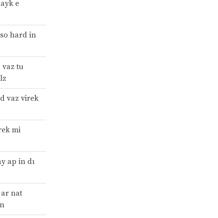
layk e
 so hard in
 vaz tu
lz
id vaz virek
irek mi
y ap in dı
 ar nat
vn