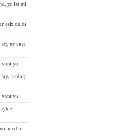
rnd, yu let mi
ar eşiz on dı
 sey ay cast
z vont yu
e lay, raning
f
z vont yu
layk e
 so hard in