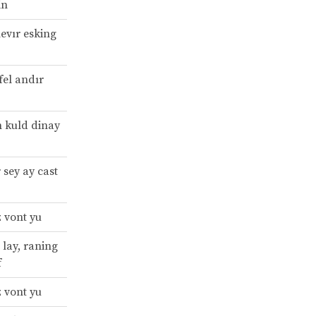
in
evır esking
 fel andır
n kuld dinay
 sey ay cast
z vont yu
e lay, raning
f
z vont yu