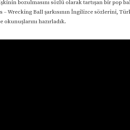
ilişkinin bozulmasını sözlü olarak tartışan bir pop ba
 – Wrecking Ball şarkısının İngilizce sözlerini, Tür
ve okunuşlarını hazırladık.