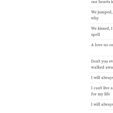
our hearts i
We jumped,
why
We kissed, I
spell
A love no o
Don't you ev
walked awa
I will alwa
I can't live 
for my life
I will alwa