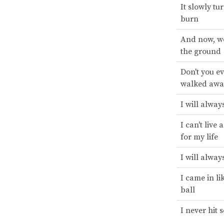
It slowly tu
burn
And now, we
the ground
Don't you ev
walked awa
I will alwa
I can't live 
for my life
I will alwa
I came in li
ball
I never hit 