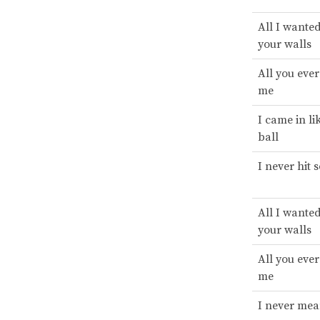
All I wante
your walls
All you eve
me
I came in li
ball
I never hit 
All I wante
your walls
All you eve
me
I never mean