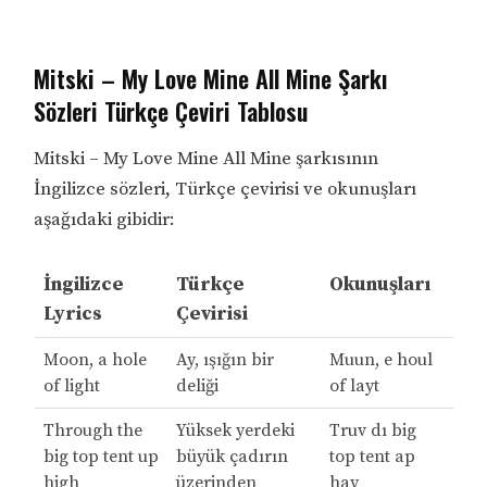
Mitski – My Love Mine All Mine Şarkı
Sözleri Türkçe Çeviri Tablosu
Mitski – My Love Mine All Mine şarkısının
İngilizce sözleri, Türkçe çevirisi ve okunuşları
aşağıdaki gibidir:
İngilizce
Türkçe
Okunuşları
Lyrics
Çevirisi
Moon, a hole
Ay, ışığın bir
Muun, e houl
of light
deliği
of layt
Through the
Yüksek yerdeki
Truv dı big
big top tent up
büyük çadırın
top tent ap
high
üzerinden
hay