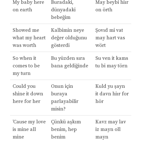
My baby here
Buradaki,
May beybi hiır
on earth
dünyadaki
on örth
bebeğim
Showed me
Kalbimin neye
Şovıd mi vat
what my heart
değer olduğunu
may hart vas
was worth
gösterdi
wört
So when it
Bu yüzden sıra
Su ven it kams
comes to be
bana geldiğinde
tu bi may törn
my turn
Could you
Onun için
Kuld yu şayn
shine it down
buraya
it davn hiır for
here for her
parlayabilir
hör
misin?
’Cause my love
Çünkü aşkım
Kavz may lav
is mine all
benim, hep
iz mayn oll
mine
benim
mayn