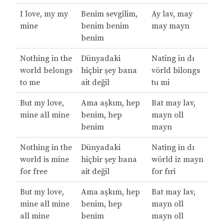
I love, my my
Benim sevgilim,
Ay lav, may
mine
benim benim
may mayn
benim
Nothing in the
Dünyadaki
Nating in dı
world belongs
hiçbir şey bana
vörld bilongs
to me
ait değil
tu mi
But my love,
Ama aşkım, hep
Bat may lav,
mine all mine
benim, hep
mayn oll
benim
mayn
Nothing in the
Dünyadaki
Nating in dı
world is mine
hiçbir şey bana
wörld iz mayn
for free
ait değil
for fıri
But my love,
Ama aşkım, hep
Bat may lav,
mine all mine
benim, hep
mayn oll
all mine
benim
mayn oll