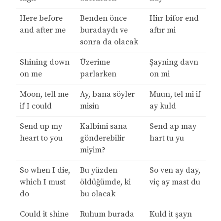
Here before
Benden önce
Hiır bifor end
and after me
buradaydı ve
aftır mi
sonra da olacak
Shining down
Üzerime
Şayning davn
on me
parlarken
on mi
Moon, tell me
Ay, bana söyler
Muun, tel mi if
if I could
misin
ay kuld
Send up my
Kalbimi sana
Send ap may
heart to you
gönderebilir
hart tu yu
miyim?
So when I die,
Bu yüzden
So ven ay day,
which I must
öldüğümde, ki
viç ay mast du
do
bu olacak
Could it shine
Ruhum burada
Kuld it şayn