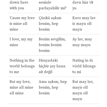
down here
seninle
davn hiır vit
with you
parlayabilir mi?
yu
’Cause my love
Çünkü aşkım
Kavz may lav
is mine all
benim, hep
iz mayn oll
mine
benim
mayn
I love, my my
Benim sevgilim,
Ay lav, may
mine
benim benim
may mayn
benim
Nothing in the
Dünyadaki
Nating in dı
world belongs
hiçbir şey bana
vörld bilongs
to me
ait değil
tu mi
But my love,
Ama aşkım, hep
Bat may lav,
mine all mine
benim, hep
mayn oll
all mine
benim
mayn oll
mayn