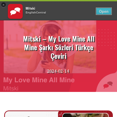
×
Mitski
TR
Giriş Yap
Open
EnglishCentral
İçeriğe
atla
Mitski – My Love Mine All
Mine Şarkı Sözleri Türkçe
Çeviri
2024-02-14