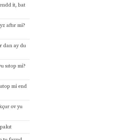
endd it, bat
yz aftır mi?
ır dan ay du
yu sıtop mi?
sıtop mi end
ikçur ov yu
pakıt
m tu faynd