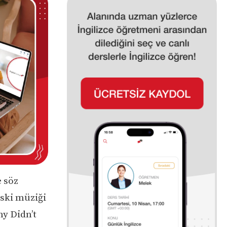
e söz
tski müziği
hy Didn’t