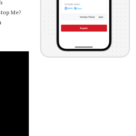
lı
Stop Me?
ı