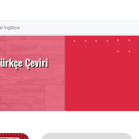
l İngilizce
Türkçe Çeviri