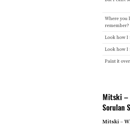
Where you 
remember?
Look how I
Look how I
Paint it over
Mitski – 
Sorulan S
Mitski – W