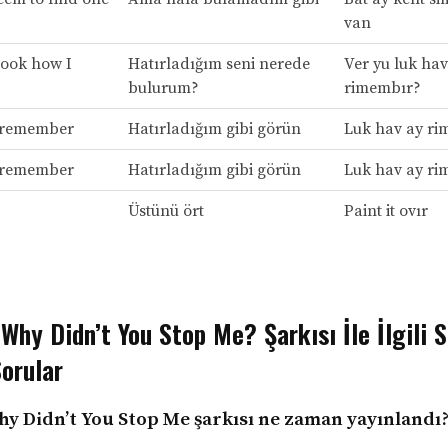
van
look how I
Hatırladığım seni nerede
Ver yu luk hav
bulurum?
rimembır?
 remember
Hatırladığım gibi görün
Luk hav ay ri
 remember
Hatırladığım gibi görün
Luk hav ay ri
Üstünü ört
Paint it ovır
Why Didn’t You Stop Me? Şarkısı İle İlgili S
orular
hy Didn’t You Stop Me şarkısı ne zaman yayınlandı