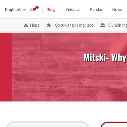
Videolar
Kurslar
News
Hepsi
Çocuklar için İngilizce
Günlük İng
İçeriğe
atla
Mitski- Why 