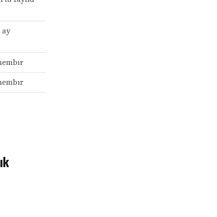
 ay
membır
membır
ık
?