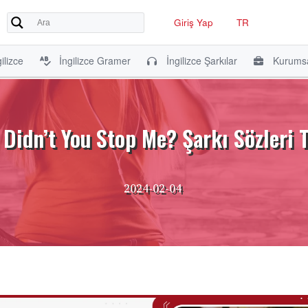
Giriş Yap
TR
ilizce
İngilizce Gramer
İngilizce Şarkılar
Kurumsa
Didn’t You Stop Me? Şarkı Sözleri 
2024-02-04