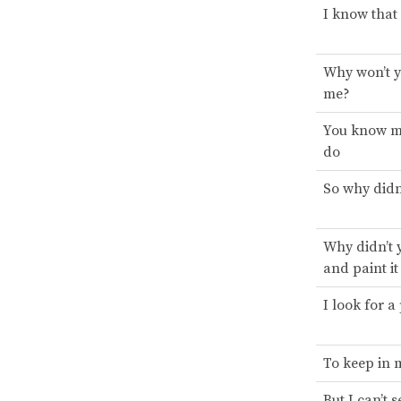
I know that 
Why won’t y
me?
You know me
do
So why didn
Why didn’t 
and paint it
I look for a
To keep in 
But I can’t 