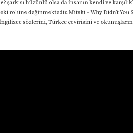
? şarkısı hüzünlü olsa da insanın kendi ve karşılık
ndeki rolüne değinmektedir. Mitski – Why Didn’t You 
İngilizce sözlerini, Türkçe çevirisini ve okunuşların