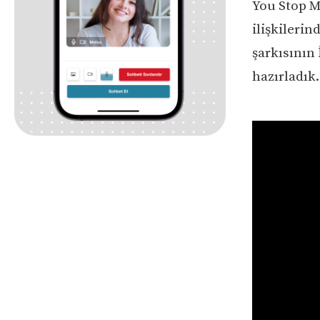
You Stop Me
ilişkileri
şarkısının 
hazırladık.