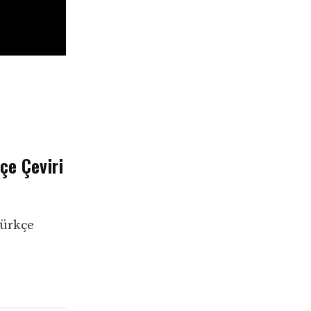
çe Çeviri
Türkçe