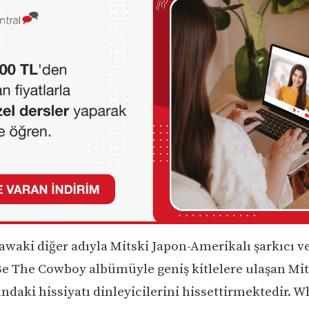
awaki diğer adıyla Mitski Japon-Amerikalı şarkıcı v
 Be The Cowboy albümüyle geniş kitlelere ulaşan Mi
ındaki hissiyatı dinleyicilerini hissettirmektedir. W