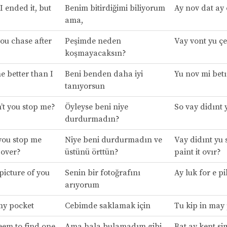
I ended it, but
Benim bitirdiğimi biliyorum
Ay nov dat ay 
ama,
ou chase after
Peşimde neden
Vay vont yu çe
koşmayacaksın?
 better than I
Beni benden daha iyi
Yu nov mi bet
tanıyorsun
’t you stop me?
Öyleyse beni niye
So vay didınt 
durdurmadın?
you stop me
Niye beni durdurmadın ve
Vay didınt yu 
 over?
üstünü örttün?
paint it ovır?
 picture of you
Senin bir fotoğrafını
Ay luk for e p
arıyorum
my pocket
Cebimde saklamak için
Tu kip in may 
seem to find one
Ama hala bulamadım gibi
Bat ay kent si