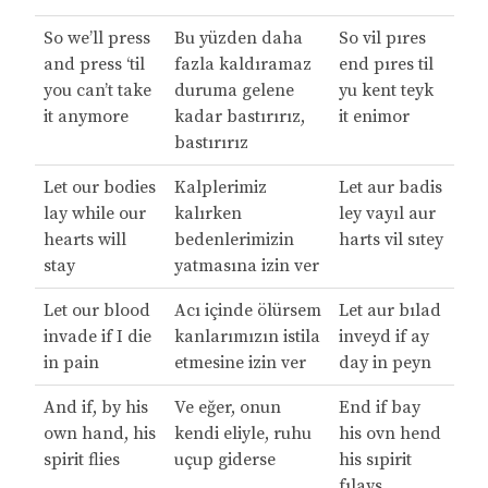
So we’ll press
Bu yüzden daha
So vil pıres
and press ‘til
fazla kaldıramaz
end pıres til
you can’t take
duruma gelene
yu kent teyk
it anymore
kadar bastırırız,
it enimor
bastırırız
Let our bodies
Kalplerimiz
Let aur badis
lay while our
kalırken
ley vayıl aur
hearts will
bedenlerimizin
harts vil sıtey
stay
yatmasına izin ver
Let our blood
Acı içinde ölürsem
Let aur bılad
invade if I die
kanlarımızın istila
inveyd if ay
in pain
etmesine izin ver
day in peyn
And if, by his
Ve eğer, onun
End if bay
own hand, his
kendi eliyle, ruhu
his ovn hend
spirit flies
uçup giderse
his sıpirit
fılays