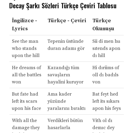
Decay Şarkı Sözleri Türkçe Çeviri Tablosu
İngilizce -
Türkçe - Çeviri
Türkçe
Lyrics
Okunuşu
See the man
Tepenin üstünde
Sii di men hu
who stands
duran adamı gör
sıtends apon
upon the hill
dı hill
He dreams of
Kazandığı tüm
Hi dıriims of
all the battles
savaşların
oll dı badıls
won
hayalini kuruyor
von
But fate had
Ama kader
Bat feyt hed
left its scars
yüzünde
left its sıkars
upon his face
yaralarını bıraktı
apon his feys
With all the
Verdikleri bütün
Vith ol dı
damage they
hasarlarla
demıc dey