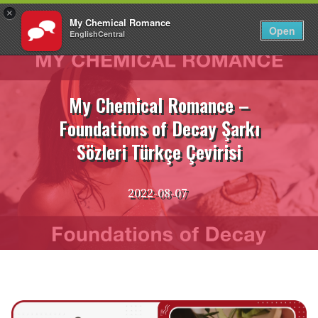
×
My Chemical Romance
TR
Giriş Yap
Open
EnglishCentral
İçeriğe
atla
My Chemical Romance –
Foundations of Decay Şarkı
Sözleri Türkçe Çevirisi
2022-08-07