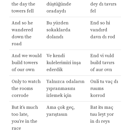
the day the
düştüğünde
dey dı tavırs
towers fell
oradaydı
fel
And so he
Bu yüzden
End so hi
wandered
sokaklarda
vandırd
down the
dolandı
davn dı rod
road
And we would
Ve kendi
End vi vuld
build towers
kulelerimizi inşa
build tavırs
of our own
ederdik
of aur ovn
Only to watch
Yalnızca odaların
Onli tu vaç dı
the rooms
yıpranmasını
ruums
corrode
izlemek için
korrod
But it’s much
Ama çok geç,
Bat its maç
too late,
yarıştasın
tuu leyt yor
you’re in the
in dı reys
race