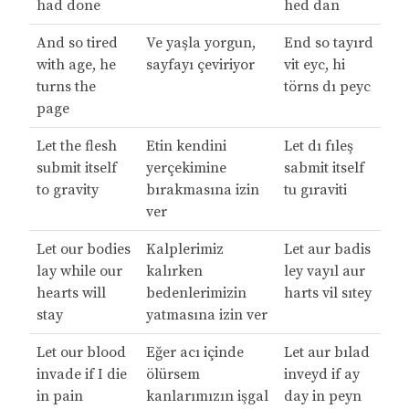
had done
hed dan
And so tired
Ve yaşla yorgun,
End so tayırd
with age, he
sayfayı çeviriyor
vit eyc, hi
turns the
törns dı peyc
page
Let the flesh
Etin kendini
Let dı fıleş
submit itself
yerçekimine
sabmit itself
to gravity
bırakmasına izin
tu gıraviti
ver
Let our bodies
Kalplerimiz
Let aur badis
lay while our
kalırken
ley vayıl aur
hearts will
bedenlerimizin
harts vil sıtey
stay
yatmasına izin ver
Let our blood
Eğer acı içinde
Let aur bılad
invade if I die
ölürsem
inveyd if ay
in pain
kanlarımızın işgal
day in peyn