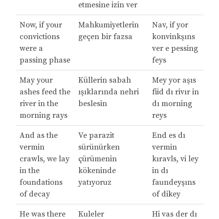
etmesine izin ver
Now, if your
Mahkumiyetlerin
Nav, if yor
convictions
geçen bir fazsa
konvinkşıns
were a
ver e pessing
passing phase
feys
May your
Küllerin sabah
Mey yor aşıs
ashes feed the
ışıklarında nehri
fiid dı rivır in
river in the
beslesin
dı morning
morning rays
reys
And as the
Ve parazit
End es dı
vermin
sürünürken
vermin
crawls, we lay
çürümenin
kıravls, vi ley
in the
kökeninde
in dı
foundations
yatıyoruz
faundeyşıns
of decay
of dikey
He was there
Kuleler
Hi vas der dı