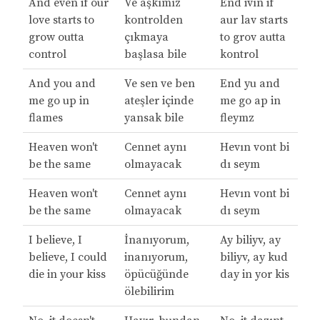
And even if our
Ve aşkımız
End ivın if
love starts to
kontrolden
aur lav starts
grow outta
çıkmaya
to grov autta
control
başlasa bile
kontrol
And you and
Ve sen ve ben
End yu and
me go up in
ateşler içinde
me go ap in
flames
yansak bile
fleymz
Heaven won't
Cennet aynı
Hevın vont bi
be the same
olmayacak
dı seym
Heaven won't
Cennet aynı
Hevın vont bi
be the same
olmayacak
dı seym
I believe, I
İnanıyorum,
Ay biliyv, ay
believe, I could
inanıyorum,
biliyv, ay kud
die in your kiss
öpücüğünde
day in yor kis
ölebilirim