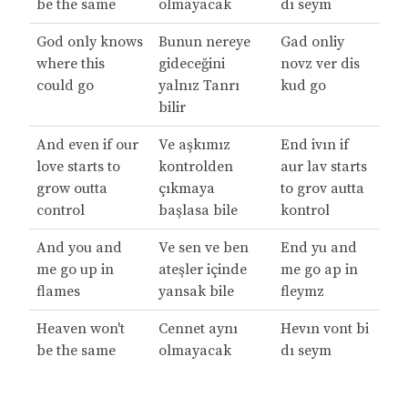
be the same
olmayacak
dı seym
God only knows
Bunun nereye
Gad onliy
where this
gideceğini
novz ver dis
could go
yalnız Tanrı
kud go
bilir
And even if our
Ve aşkımız
End ivın if
love starts to
kontrolden
aur lav starts
grow outta
çıkmaya
to grov autta
control
başlasa bile
kontrol
And you and
Ve sen ve ben
End yu and
me go up in
ateşler içinde
me go ap in
flames
yansak bile
fleymz
Heaven won't
Cennet aynı
Hevın vont bi
be the same
olmayacak
dı seym