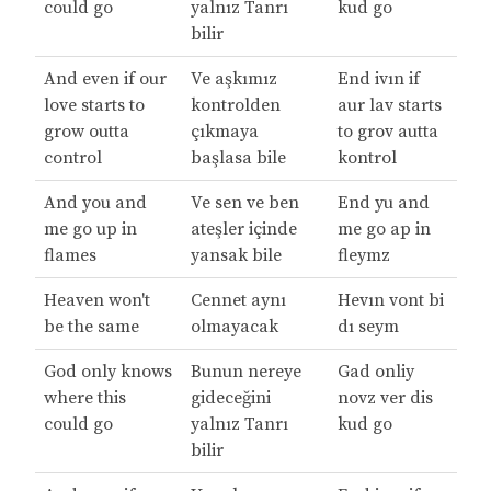
could go
yalnız Tanrı
kud go
bilir
And even if our
Ve aşkımız
End ivın if
love starts to
kontrolden
aur lav starts
grow outta
çıkmaya
to grov autta
control
başlasa bile
kontrol
And you and
Ve sen ve ben
End yu and
me go up in
ateşler içinde
me go ap in
flames
yansak bile
fleymz
Heaven won't
Cennet aynı
Hevın vont bi
be the same
olmayacak
dı seym
God only knows
Bunun nereye
Gad onliy
where this
gideceğini
novz ver dis
could go
yalnız Tanrı
kud go
bilir