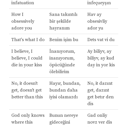
infatuation
infeçueyşın
How I
Sana takıntılı
Hav ay
obsessively
bir şekilde
obsesivliy
adore you
hayranım
ador yu
That's what I do
Benim işim bu
Dets vat vi du
I believe, I
İnanıyorum,
Ay biliyv, ay
believe, I could
inanıyorum,
biliyv, ay kud
die in your kiss
öpücüğünde
day in yor kis
ölebilirim
No, it doesn't
Hayır, bundan,
No, it dazınt
get, doesn't get
bundan daha
get, dazınt
better than this
iyisi olamazdı
get betır den
dis
God only knows
Bunun nereye
Gad onliy
where this
gideceğini
novz ver dis