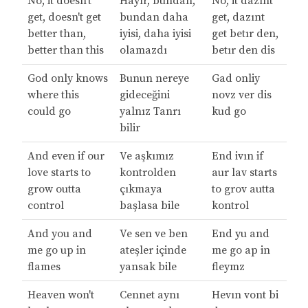
No, it doesn't
Hayır, bundan,
No, it dazınt
get, doesn't get
bundan daha
get, dazınt
better than,
iyisi, daha iyisi
get betır den,
better than this
olamazdı
betır den dis
God only knows
Bunun nereye
Gad onliy
where this
gideceğini
novz ver dis
could go
yalnız Tanrı
kud go
bilir
And even if our
Ve aşkımız
End ivın if
love starts to
kontrolden
aur lav starts
grow outta
çıkmaya
to grov autta
control
başlasa bile
kontrol
And you and
Ve sen ve ben
End yu and
me go up in
ateşler içinde
me go ap in
flames
yansak bile
fleymz
Heaven won't
Cennet aynı
Hevın vont bi