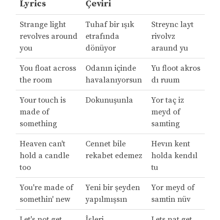
Lyrics
Çeviri
Strange light
Tuhaf bir ışık
Streync layt
revolves around
etrafında
rivolvz
you
dönüyor
araund yu
You float across
Odanın içinde
Yu floot akros
the room
havalanıyorsun
dı ruum
Your touch is
Dokunuşunla
Yor taç iz
made of
meyd of
something
samting
Heaven can't
Cennet bile
Hevın kent
hold a candle
rekabet edemez
holda kendıl
too
tu
You're made of
Yeni bir şeyden
Yor meyd of
somethin' new
yapılmışsın
samtin nüv
Let's not get
İşleri
Lets nat get