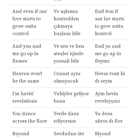
And even if our
Ve aşkımız
End ivın if
love starts to
kontrolden
aur lav starts
grow outta
çıkmaya
to grov autta
control
başlasa bile
kontrol
And you and
Ve sen ve ben
End yu and
me go up in
ateşler içinde
me go ap in
flames
yansak bile
fleymz
Heaven won't
Cennet aynı
Hevın vont bi
be the same
olmayacak
dı seym
I'm havin'
Vahiyler geliyor
Aym hevin
revelations
bana
reveleyşınz
You dance
Yerde dans
Yu dens
across the floor
ediyorsun
akros dı flor
Beyond
Sevdadan öte
Biyond