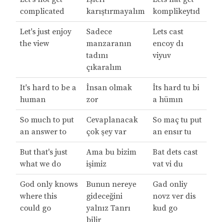
complicated
karıştırmayalım
komplikeytıd
Let's just enjoy
Sadece
Lets cast
the view
manzaranın
encoy dı
tadını
viyuv
çıkaralım
It's hard to be a
İnsan olmak
İts hard tu bi
human
zor
a hümın
So much to put
Cevaplanacak
So maç tu put
an answer to
çok şey var
an ensır tu
But that's just
Ama bu bizim
Bat dets cast
what we do
işimiz
vat vi du
God only knows
Bunun nereye
Gad onliy
where this
gideceğini
novz ver dis
could go
yalnız Tanrı
kud go
bilir