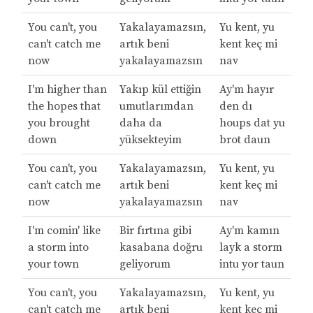
You can't, you
Yakalayamazsın,
Yu kent, yu
can't catch me
artık beni
kent keç mi
now
yakalayamazsın
nav
I'm higher than
Yakıp kül ettiğin
Ay'm hayır
the hopes that
umutlarımdan
den dı
you brought
daha da
houps dat yu
down
yüksekteyim
brot daun
You can't, you
Yakalayamazsın,
Yu kent, yu
can't catch me
artık beni
kent keç mi
now
yakalayamazsın
nav
I'm comin' like
Bir fırtına gibi
Ay'm kamın
a storm into
kasabana doğru
layk a storm
your town
geliyorum
intu yor taun
You can't, you
Yakalayamazsın,
Yu kent, yu
can't catch me
artık beni
kent keç mi