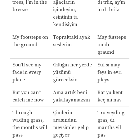
trees, I'm in the
ağaçların
dı triiz, ay'm
breeze
içindeyim,
in dı briiz
esintinin ta
kendisiyim
My footsteps on
Topraktaki ayak
May futsteps
the ground
seslerim
on dı
graund
You'll see my
Gittiğin her yerde
Yul si may
face in every
yüzümü
feys in evri
place
göreceksin
pleys
But you can't
Ama artık beni
Bat yu kent
catch me now
yakalayamazsın
keç mi nav
Through
Çimlerin
Tru veyding
wading grass,
arasından
gras, dı
the months will
mevsimler gelip
manths vil
pass
geçiyor
pas