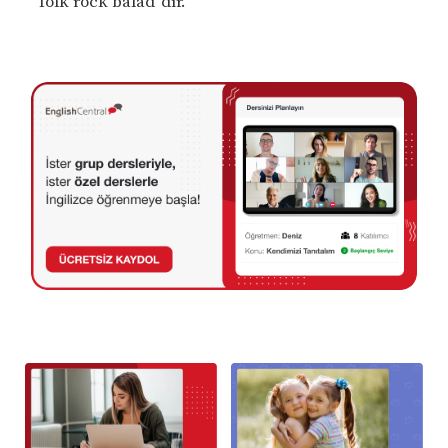
“folk rock balad”dır.