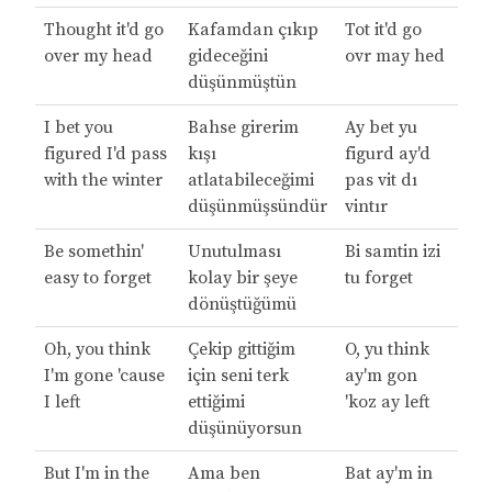
Thought it'd go
Kafamdan çıkıp
Tot it'd go
over my head
gideceğini
ovr may hed
düşünmüştün
I bet you
Bahse girerim
Ay bet yu
figured I'd pass
kışı
figurd ay'd
with the winter
atlatabileceğimi
pas vit dı
düşünmüşsündür
vintır
Be somethin'
Unutulması
Bi samtin izi
easy to forget
kolay bir şeye
tu forget
dönüştüğümü
Oh, you think
Çekip gittiğim
O, yu think
I'm gone 'cause
için seni terk
ay'm gon
I left
ettiğimi
'koz ay left
düşünüyorsun
But I'm in the
Ama ben
Bat ay'm in