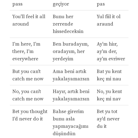
pass
geçiyor
pas
You'll feel it all
Bunu her
Yul fiil it ol
around
zerrende
araund
hissedeceksin
I'm here, I'm
Ben buradayım,
Ay'm hiır,
there, I'm
oradayım, her
ay'm der,
evеrywhere
yerdeyim
ay'm evriwer
But you can't
Ama beni artık
Bat yu kent
catch me now
yakalayamazsın
keç mi nau
No, you can't
Hayır, artık beni
No, yu kent
catch mе now
yakalayamazsın
keç mi nav
Bet you thought
Bahse girerim
Bet yu tot
I'd never do it
bunu asla
ay'd never
yapmayacağımı
du it
düşündün