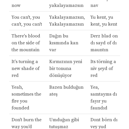
now
yakalayamazsın
nav
You can't, you
Yakalayamazsın,
Yu kent, yu
can't, you can't
Yakalayamazsın
kent, yu kent
There's blood
Dağın bu
Derz blad on
on the side of
kısmında kan
dı sayd of dı
the mountain
var
mauntın
It's turning a
Kırmızının yeni
Its törning a
new shade of
bir tonuna
niv şeyd of
red
dönüşüyor
red
Yeah,
Bazen bulduğun
Yea,
sometimes the
ateş
samtayms dı
fire you
fayır yu
founded
faundıd
Don't burn the
Umduğun gibi
Dont börn dı
way you'd
tutuşmaz
vey yud