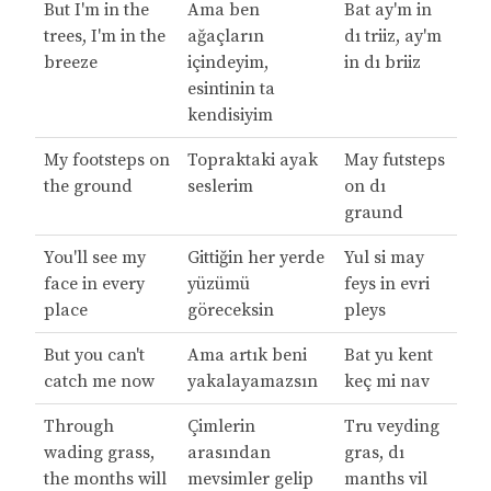
But I'm in the
Ama ben
Bat ay'm in
trees, I'm in the
ağaçların
dı triiz, ay'm
breeze
içindeyim,
in dı briiz
esintinin ta
kendisiyim
My footsteps on
Topraktaki ayak
May futsteps
the ground
seslerim
on dı
graund
You'll see my
Gittiğin her yerde
Yul si may
face in every
yüzümü
feys in evri
place
göreceksin
pleys
But you can't
Ama artık beni
Bat yu kent
catch me now
yakalayamazsın
keç mi nav
Through
Çimlerin
Tru veyding
wading grass,
arasından
gras, dı
the months will
mevsimler gelip
manths vil