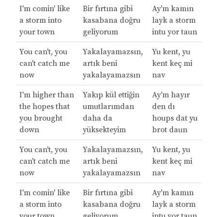
I'm comin' like
Bir fırtına gibi
Ay'm kamın
a storm into
kasabana doğru
layk a storm
your town
geliyorum
intu yor taun
You can't, you
Yakalayamazsın,
Yu kent, yu
can't catch me
artık beni
kent keç mi
now
yakalayamazsın
nav
I'm higher than
Yakıp kül ettiğin
Ay'm hayır
the hopes that
umutlarımdan
den dı
you brought
daha da
houps dat yu
down
yüksekteyim
brot daun
You can't, you
Yakalayamazsın,
Yu kent, yu
can't catch me
artık beni
kent keç mi
now
yakalayamazsın
nav
I'm comin' like
Bir fırtına gibi
Ay'm kamın
a storm into
kasabana doğru
layk a storm
your town
geliyorum
intu yor taun