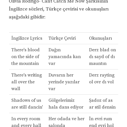
Olivia Rodrigo- Can’t Catch Me Now Şarkısının
İngilizce sözleri, Türkçe çevirisi ve okunuşları
aşağıdaki gibidir:
İngilizce Lyrics
Türkçe Çeviri
Okunuşları
There's blood
Dağın
Derz blad on
on the side of
yamacında kan
dı sayd of dı
the mountain
var
mauntın
There's writing
Duvarın her
Derz rayting
all over the
yerinde yazılar
ol ovr dı vol
wall
var
Shadows of us
Gölgelerimiz
Şadoz of as
are still dancin'
hala dans ediyor
ar stil densin
In every room
Her odada ve her
İn evri rum
and every hall
salonda
end evri hol