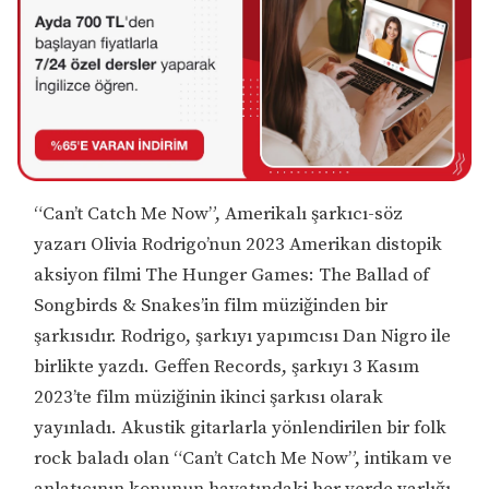
“Can’t Catch Me Now”, Amerikalı şarkıcı-söz
yazarı Olivia Rodrigo’nun 2023 Amerikan distopik
aksiyon filmi The Hunger Games: The Ballad of
Songbirds & Snakes’in film müziğinden bir
şarkısıdır. Rodrigo, şarkıyı yapımcısı Dan Nigro ile
birlikte yazdı. Geffen Records, şarkıyı 3 Kasım
2023’te film müziğinin ikinci şarkısı olarak
yayınladı. Akustik gitarlarla yönlendirilen bir folk
rock baladı olan “Can’t Catch Me Now”, intikam ve
anlatıcının konunun hayatındaki her yerde varlığı