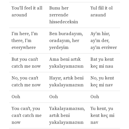
You'll feel it all
Bunu her
Yul fiil it ol
around
zerrende
araund
hissedeceksin
I'm here, I'm
Ben buradayım,
Ay'm hiır,
there, I'm
oradayım, her
ay'm der,
everywhere
yerdeyim
ay'm evriwer
But you can't
Ama beni artık
Bat yu kent
catch me now
yakalayamazsın
keç mi nau
No, you can't
Hayır, artık beni
No, yu kent
catch me now
yakalayamazsın
keç mi nav
Ooh
Ooh
Ooh
You can't, you
Yakalayamazsın,
Yu kent, yu
can't catch me
artık beni
kent keç mi
now
yakalayamazsın
nav