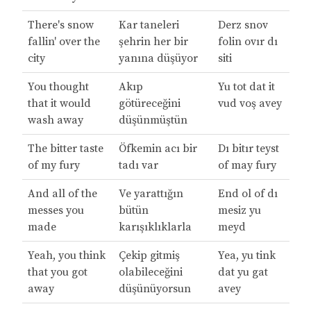
There's snow
Kar taneleri
Derz snov
fallin' over the
şehrin her bir
folin ovır dı
city
yanına düşüyor
siti
You thought
Akıp
Yu tot dat it
that it would
götüreceğini
vud voş avey
wash away
düşünmüştün
The bitter taste
Öfkemin acı bir
Dı bitır teyst
of my fury
tadı var
of may fury
And all of the
Ve yarattığın
End ol of dı
messes you
bütün
mesiz yu
made
karışıklıklarla
meyd
Yeah, you think
Çekip gitmiş
Yea, yu tink
that you got
olabileceğini
dat yu gat
away
düşünüyorsun
avey