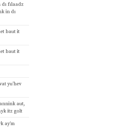
 dı fılaadz
nk in dı
et baut it
et baut it
vat yu’hev
rannink aut,
ayk itz golt
yk ay’m