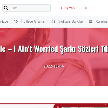
Giriş Yap
TR
ilizce
İngilizce Gramer
İngilizce Şarkılar
Kurumsa
c – I Ain’t Worried Şarkı Sözleri Tü
2022-11-04