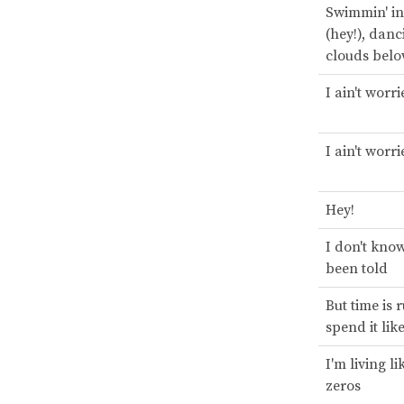
Swimmin' in
(hey!), danc
clouds bel
I ain't worri
I ain't worri
Hey!
I don't kno
been told
But time is 
spend it like
I'm living li
zeros