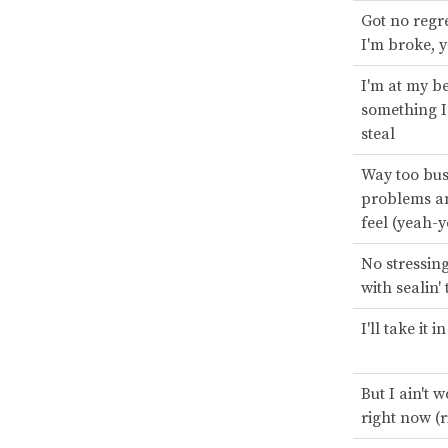
Got no regr
I'm broke, 
I'm at my b
something I
steal
Way too bus
problems a
feel (yeah-
No stressing
with sealin'
I'll take it i
But I ain't w
right now (