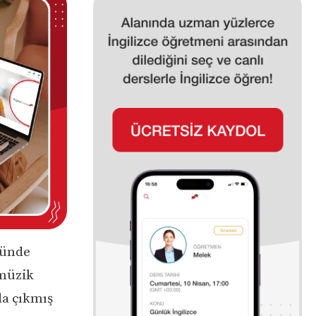
ründe
 müzik
da çıkmış