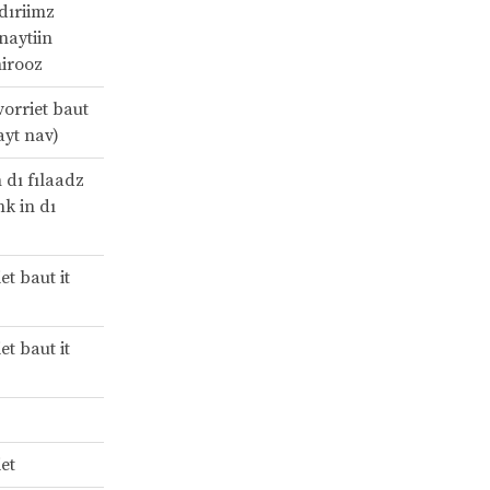
dıriimz
 naytiin
hirooz
vorriet baut
rayt nav)
 dı fılaadz
nk in dı
et baut it
et baut it
iet