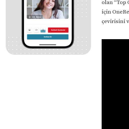
olan “Top 
için OneRep
çevirisini 