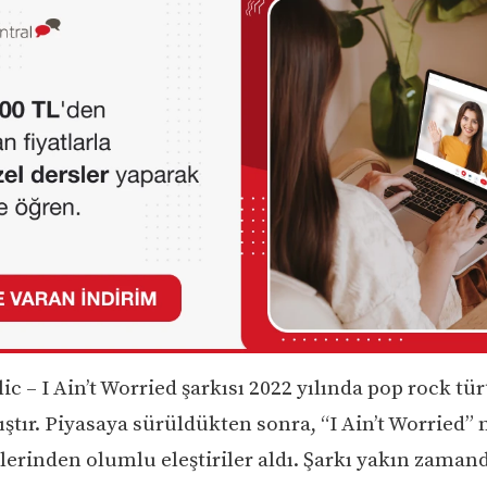
c – I Ain’t Worried şarkısı 2022 yılında pop rock tü
ştır. Piyasaya sürüldükten sonra, “I Ain’t Worried”
lerinden olumlu eleştiriler aldı. Şarkı yakın zaman