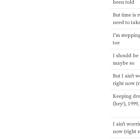
been told
But time is 
need to take
I'm stepping
toe
I should be
maybe so
But I ain't w
right now (
Keeping dre
(hey!), 1999
I ain't worri
now (right 