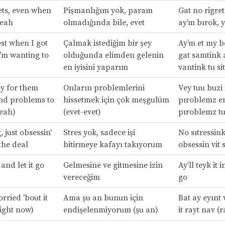
ets, even when
Pişmanlığım yok, param
Gat no rigret
yeah
olmadığında bile, evet
ay’m bırok, 
est when I got
Çalmak istediğim bir şey
Ay’m et my b
'm wanting to
olduğunda elimden gelenin
gat samtink 
en iyisini yaparım
vantink tu sit
y for them
Onların problemlerini
Vey tuu buzi
nd problems to
hissetmek için çok meşgulüm
pıroblemz e
yeah)
(evet-evet)
pıroblemz tu 
, just obsessin'
Stres yok, sadece işi
No sıtressink
 the deal
bitirmeye kafayı takıyorum
obsessin vit si
n and let it go
Gelmesine ve gitmesine izin
Ay’ll teyk it i
vereceğim
go
orried 'bout it
Ama şu an bunun için
Bat ay eyınt 
right now)
endişelenmiyorum (şu an)
it rayt nav (