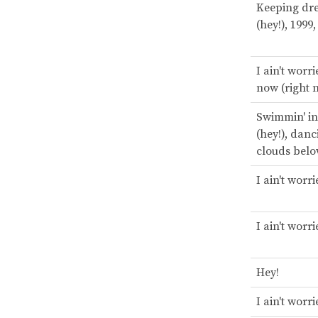
Keeping dre
(hey!), 1999
I ain't worri
now (right 
Swimmin' in
(hey!), danc
clouds bel
I ain't worri
I ain't worri
Hey!
I ain't worr