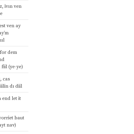
z, ivın ven
ye
est ven ay
ay’m
ııl
 for dem
nd
fiil (ye-ye)
, cas
ilin dı diil
n end let it
vorriet baut
rayt nav)