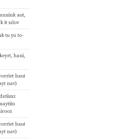
rannink aut,
k it sılov
k tu yu to-
ıkeyrt, hani,
vorriet baut
rayt nav)
dıriimz
 naytiin
hirooz
vorriet baut
rayt nav)