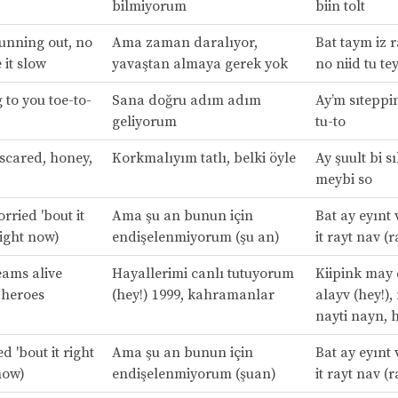
bilmiyorum
biin tolt
running out, no
Ama zaman daralıyor,
Bat taym iz 
 it slow
yavaştan almaya gerek yok
no niid tu tey
 to you toe-to-
Sana doğru adım adım
Ay’m sıteppin
geliyorum
tu-to
 scared, honey,
Korkmalıyım tatlı, belki öyle
Ay şuult bi s
meybi so
orried 'bout it
Ama şu an bunun için
Bat ay eyınt 
right now)
endişelenmiyorum (şu an)
it rayt nav (
ams alive
Hayallerimi canlı tutuyorum
Kiipink may 
, heroes
(hey!) 1999, kahramanlar
alayv (hey!),
nayti nayn, 
ed 'bout it right
Ama şu an bunun için
Bat ay eyınt 
now)
endişelenmiyorum (şuan)
it rayt nav (