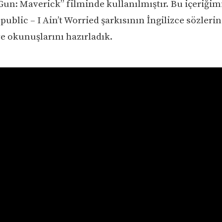
Gun: Maverick” filminde kullanılmıştır. Bu içeriğim
ublic – I Ain’t Worried şarkısının İngilizce sözlerin
ve okunuşlarını hazırladık.