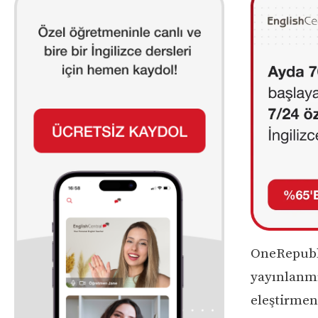
OneRepubli
yayınlanmı
eleştirmen