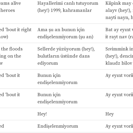
ams alive
Hayallerimi canlı tutuyorum
Kiipink may 
, heroes
(hey!) 1999, kahramanlar
alayv (hey!),
nayti nayn, 
ed 'bout it right
Ama şu an bunun için
Bat ay eyınt 
now)
endişelenmiyorum (şu an)
it rayt nav (
 the floods
Sellerde yüzüyorum (hey!),
Sıvimmink in
ing on the
bulutların üstünde dans
(hey!), denci
ow
ediyorum
klaudz bilov
ed 'bout it
Bunun için
Ay eyınt vorii
endişelenmiyorum
ed 'bout it
Bunun için
Ay eyınt vorii
endişelenmiyorum
Hey!
Hey
ied
Endişelenmiyorum
Ay eyınt vori