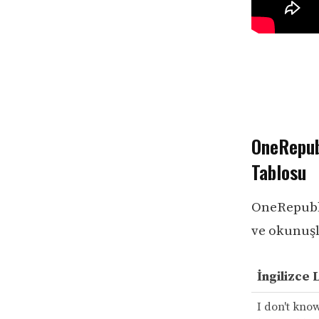
OneRepubl
Tablosu
OneRepublic
ve okunuşla
İngilizce 
I don't kno