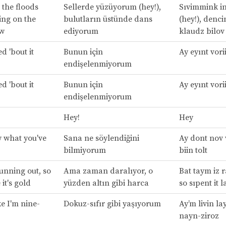
 the floods
Sellerde yüzüyorum (hey!),
Sıvimmink in
ing on the
bulutların üstünde dans
(hey!), denci
ow
ediyorum
klaudz bilov
ed 'bout it
Bunun için
Ay eyınt vorii
endişelenmiyorum
ed 'bout it
Bunun için
Ay eyınt vorii
endişelenmiyorum
Hey!
Hey
w what you've
Sana ne söylendiğini
Ay dont nov 
bilmiyorum
biin tolt
running out, so
Ama zaman daralıyor, o
Bat taym iz 
 it's gold
yüzden altın gibi harca
so sıpent it l
ke I'm nine-
Dokuz-sıfır gibi yaşıyorum
Ay’m livin la
nayn-ziroz