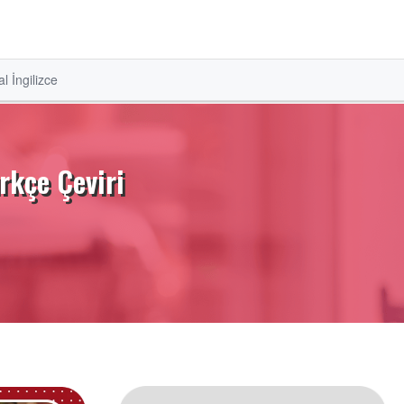
l İngilizce
rkçe Çeviri