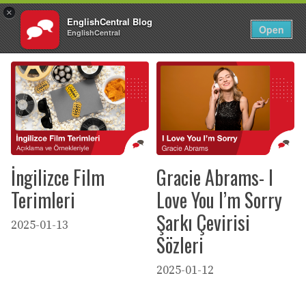
×
EnglishCentral Blog
TR
Giriş Yap
Open
EnglishCentral
İçeriğe
atla
İngilizce Film
Gracie Abrams- I
Terimleri
Love You I’m Sorry
Şarkı Çevirisi
2025-01-13
Sözleri
2025-01-12