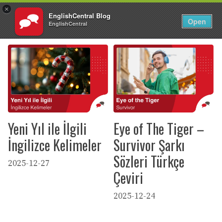
×
EnglishCentral Blog
TR
Giriş Yap
Open
EnglishCentral
İçeriğe
atla
Yeni Yıl ile İlgili
Eye of The Tiger –
İngilizce Kelimeler
Survivor Şarkı
Sözleri Türkçe
2025-12-27
Çeviri
2025-12-24