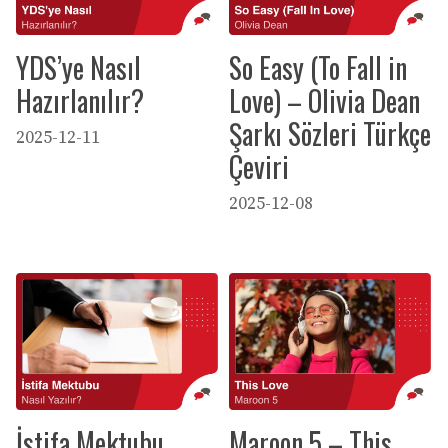
YDS’ye Nasıl
So Easy (To Fall in
Hazırlanılır?
Love) – Olivia Dean
Şarkı Sözleri Türkçe
2025-12-11
Çeviri
2025-12-08
İstifa Mektubu
Maroon 5 – This