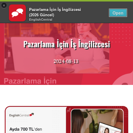
×
Pazarlama İçin İş İngilizcesi
TR
Giriş Yap
Open
(2026 Güncel)
EnglishCentral
İçeriğe
atla
Pazarlama İçin İş İngilizcesi
2024-08-13