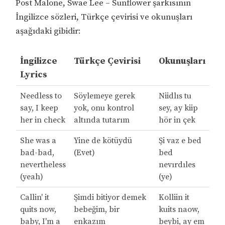
Post Malone, Swae Lee – Sunflower şarkısının
İngilizce sözleri, Türkçe çevirisi ve okunuşları
aşağıdaki gibidir:
İngilizce
Türkçe Çevirisi
Okunuşları
Lyrics
Needless to
Söylemeye gerek
Niidlıs tu
say, I keep
yok, onu kontrol
sey, ay kiip
her in check
altında tutarım
hör in çek
She was a
Yine de kötüydü
Şi vaz e bed
bad-bad,
(Evet)
bed
nevertheless
nevırdıles
(yeah)
(ye)
Callin' it
Şimdi bitiyor demek
Kolliin it
quits now,
bebeğim, bir
kuits naow,
baby, I'm a
enkazım
beybi, ay em