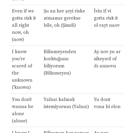
Even if we
Şu an her şeyi riske
İvin if vi
gotta risk it
atmamız gerekse
gotta risk it
all right
bile, oh (Şimdi)
ol rayt naov
now, oh
(now)
I know
Bilinmeyenden
Ay nov yu ar
you're
korktuğunu
sikeyırd of
scared of
biliyorum
dı annovn
the
(Bilinmeyen)
unknown
('known)
You don't
Yalnız kalmak
Yu dont
wanna be
istemiyorsun (Yalnız)
vona bi elon
alone
(alone)