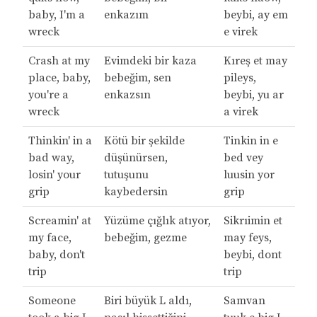
baby, I'm a
enkazım
beybi, ay em
wreck
e virek
Crash at my
Evimdeki bir kaza
Kıreş et may
place, baby,
bebeğim, sen
pileys,
you're a
enkazsın
beybi, yu ar
wreck
a virek
Thinkin' in a
Kötü bir şekilde
Tinkin in e
bad way,
düşünürsen,
bed vey
losin' your
tutuşunu
luusin yor
grip
kaybedersin
grip
Screamin' at
Yüzüme çığlık atıyor,
Sikrıimin et
my face,
bebeğim, gezme
may feys,
baby, don't
beybi, dont
trip
trip
Someone
Biri büyük L aldı,
Samvan