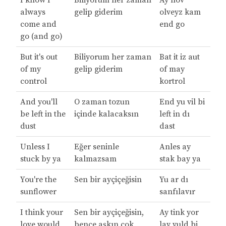
I know I
Biliyorum her zaman
Ay nov
always
gelip giderim
olveyz kam
come and
end go
go (and go)
But it's out
Biliyorum her zaman
Bat it iz aut
of my
gelip giderim
of may
control
kortrol
And you'll
O zaman tozun
End yu vil bi
be left in the
içinde kalacaksın
left in dı
dust
dast
Unless I
Eğer seninle
Anles ay
stuck by ya
kalmazsam
stak bay ya
You're the
Sen bir ayçiçeğisin
Yu ar dı
sunflower
sanfılavır
I think your
Sen bir ayçiçeğisin,
Ay tink yor
love would
bence aşkın çok
lav vuld bi