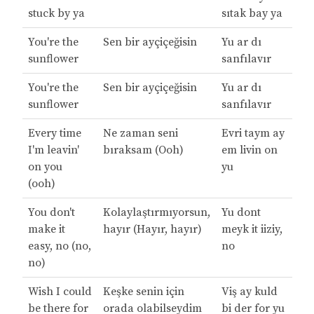
stuck by ya
sıtak bay ya
You're the
Sen bir ayçiçeğisin
Yu ar dı
sunflower
sanfılavır
You're the
Sen bir ayçiçeğisin
Yu ar dı
sunflower
sanfılavır
Every time
Ne zaman seni
Evri taym ay
I'm leavin'
bıraksam (Ooh)
em livin on
on you
yu
(ooh)
You don't
Kolaylaştırmıyorsun,
Yu dont
make it
hayır (Hayır, hayır)
meyk it iiziy,
easy, no (no,
no
no)
Wish I could
Keşke senin için
Viş ay kuld
be there for
orada olabilseydim
bi der for yu