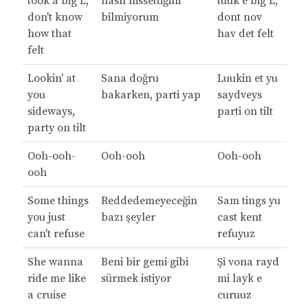
took a big L,
nasıl hissettiğini
tuuk e big L,
don't know
bilmiyorum
dont nov
how that
hav det felt
felt
Lookin' at
Sana doğru
Luukin et yu
you
bakarken, parti yap
saydveys
sideways,
parti on tilt
party on tilt
Ooh-ooh-
Ooh-ooh
Ooh-ooh
ooh
Some things
Reddedemeyeceğin
Sam tings yu
you just
bazı şeyler
cast kent
can't refuse
refuyuz
She wanna
Beni bir gemi gibi
Şi vona rayd
ride me like
sürmek istiyor
mi layk e
a cruise
curuuz