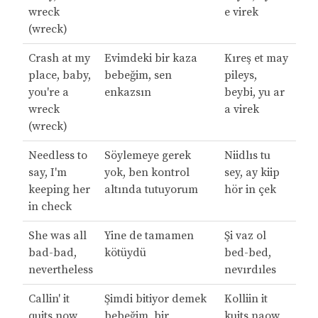
wreck
e virek
(wreck)
Crash at my
Evimdeki bir kaza
Kıreş et may
place, baby,
bebeğim, sen
pileys,
you're a
enkazsın
beybi, yu ar
wreck
a virek
(wreck)
Needless to
Söylemeye gerek
Niidlıs tu
say, I'm
yok, ben kontrol
sey, ay kiip
keeping her
altında tutuyorum
hör in çek
in check
She was all
Yine de tamamen
Şi vaz ol
bad-bad,
kötüydü
bed-bed,
nevertheless
nevırdıles
Callin' it
Şimdi bitiyor demek
Kolliin it
quits now,
bebeğim, bir
kuits naow,