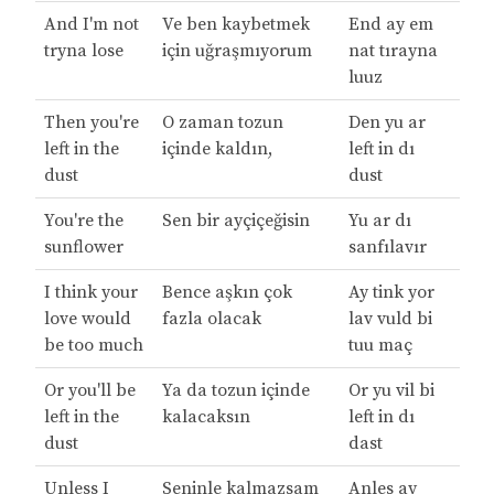
And I'm not
Ve ben kaybetmek
End ay em
tryna lose
için uğraşmıyorum
nat tırayna
luuz
Then you're
O zaman tozun
Den yu ar
left in the
içinde kaldın,
left in dı
dust
dust
You're the
Sen bir ayçiçeğisin
Yu ar dı
sunflower
sanfılavır
I think your
Bence aşkın çok
Ay tink yor
love would
fazla olacak
lav vuld bi
be too much
tuu maç
Or you'll be
Ya da tozun içinde
Or yu vil bi
left in the
kalacaksın
left in dı
dust
dast
Unless I
Seninle kalmazsam
Anles ay