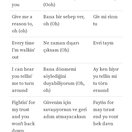
you
(Ooh)
Give me a
Bana bir sebep ver,
Giv mi rizın
reason to,
oh (Oh)
tu
oh (oh)
Every time
Ne zaman dışarı
Evri taym
I'm walkin'
çıksam (Oh)
out
I can hear
Bana dönmemi
Ay ken hiyır
you tellin'
söylediğini
yu tellin mi
me to turn
duyabiliyorum (Oh,
tu törn
around
oh)
eraund
Fightin' for
Güvenim için
Faytin for
my trust
savaşıyorsun ve geri
may tırast
and you
adım atmayacaksın
end yu vont
won't back
bek davn
down