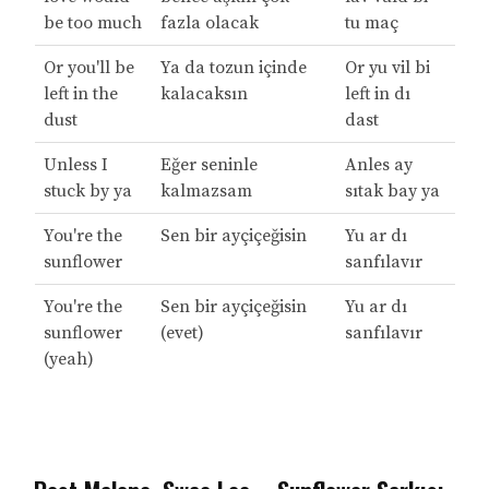
be too much
fazla olacak
tu maç
Or you'll be
Ya da tozun içinde
Or yu vil bi
left in the
kalacaksın
left in dı
dust
dast
Unless I
Eğer seninle
Anles ay
stuck by ya
kalmazsam
sıtak bay ya
You're the
Sen bir ayçiçeğisin
Yu ar dı
sunflower
sanfılavır
You're the
Sen bir ayçiçeğisin
Yu ar dı
sunflower
(evet)
sanfılavır
(yeah)