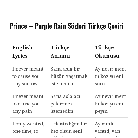
Prince – Purple Rain Sözleri Türkçe Çeviri
English
Türkçe
Türkçe
Lyrics
Anlamı
Okunuşu
I never meant
Sana asla bir
Ay nevır ment
to cause you
hüzün yaşatmak
tu koz yu eni
any sorrow
istemedim
soro
I never meant
Sana asla acı
Ay nevır ment
to cause you
çektirmek
tu koz yu eni
any pain
istemedim
peyın
I only wanted,
Tek istediğim bir
Ay ounli
one time, to
kez olsun seni
vantıd, van