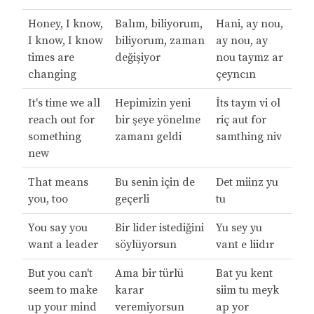
Honey, I know,
Balım, biliyorum,
Hani, ay nou,
I know, I know
biliyorum, zaman
ay nou, ay
times are
değişiyor
nou taymz ar
changing
çeyncın
It's time we all
Hepimizin yeni
İts taym vi ol
reach out for
bir şeye yönelme
riç aut for
something
zamanı geldi
samthing niv
new
That means
Bu senin için de
Det miinz yu
you, too
geçerli
tu
You say you
Bir lider istediğini
Yu sey yu
want a leader
söylüyorsun
vant e liidır
But you can't
Ama bir türlü
Bat yu kent
seem to make
karar
siim tu meyk
up your mind
veremiyorsun
ap yor