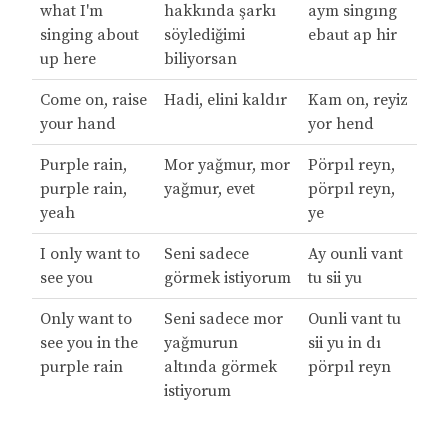
what I'm
hakkında şarkı
aym singıng
singing about
söylediğimi
ebaut ap hir
up here
biliyorsan
Come on, raise
Hadi, elini kaldır
Kam on, reyiz
your hand
yor hend
Purple rain,
Mor yağmur, mor
Pörpıl reyn,
purple rain,
yağmur, evet
pörpıl reyn,
yeah
ye
I only want to
Seni sadece
Ay ounli vant
see you
görmek istiyorum
tu sii yu
Only want to
Seni sadece mor
Ounli vant tu
see you in the
yağmurun
sii yu in dı
purple rain
altında görmek
pörpıl reyn
istiyorum