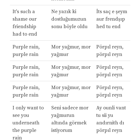
It's such a
Ne yazık ki
İts saç e şeym
shame our
dostluğumuzun
aur frendşıp
friendship
sonu böyle oldu
hed tu end
had to end
Purple rain,
Mor yağmur, mor
Pörpıl reyn,
purple rain
yağmur
pörpıl reyn
Purple rain,
Mor yağmur, mor
Pörpıl reyn,
purple rain
yağmur
pörpıl reyn
Purple rain,
Mor yağmur, mor
Pörpıl reyn,
purple rain
yağmur
pörpıl reyn
I only want to
Seni sadece mor
Ay ounli vant
see you
yağmurun
tu sii yu
underneath
altında görmek
andırnith dı
the purple
istiyorum
pörpıl reyn
rain