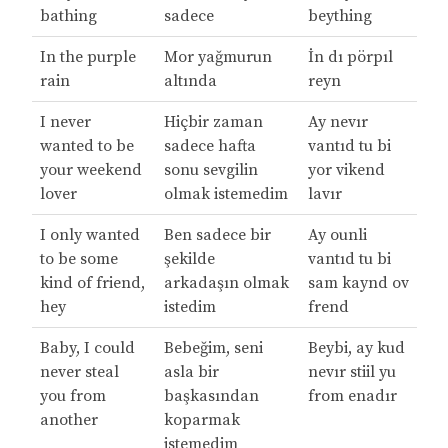
bathing
sadece
beything
In the purple
Mor yağmurun
İn dı pörpıl
rain
altında
reyn
I never
Hiçbir zaman
Ay nevır
wanted to be
sadece hafta
vantıd tu bi
your weekend
sonu sevgilin
yor vikend
lover
olmak istemedim
lavır
I only wanted
Ben sadece bir
Ay ounli
to be some
şekilde
vantıd tu bi
kind of friend,
arkadaşın olmak
sam kaynd ov
hey
istedim
frend
Baby, I could
Bebeğim, seni
Beybi, ay kud
never steal
asla bir
nevır stiil yu
you from
başkasından
from enadır
another
koparmak
istemedim