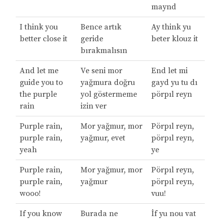
maynd
I think you
Bence artık
Ay think yu
better close it
geride
beter klouz it
bırakmalısın
And let me
Ve seni mor
End let mi
guide you to
yağmura doğru
gayd yu tu dı
the purple
yol göstermeme
pörpıl reyn
rain
izin ver
Purple rain,
Mor yağmur, mor
Pörpıl reyn,
purple rain,
yağmur, evet
pörpıl reyn,
yeah
ye
Purple rain,
Mor yağmur, mor
Pörpıl reyn,
purple rain,
yağmur
pörpıl reyn,
wooo!
vuu!
If you know
Burada ne
İf yu nou vat