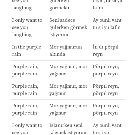
see you
gülerken
taym, tu sii yu
laughing
görmekti
lafin
I only want to
Seni sadece
Ay ounli vant
see you
gülerken görmek
tu sii yu lafin
laughing
istiyorum
In the purple
Mor yağmurun
İn dı pörpıl
rain
altında
reyn
Purple rain,
Mor yağmur, mor
Pörpıl reyn,
purple rain
yağmur
pörpıl reyn
Purple rain,
Mor yağmur, mor
Pörpıl reyn,
purple rain
yağmur
pörpıl reyn
Purple rain,
Mor yağmur, mor
Pörpıl reyn,
purple rain
yağmur
pörpıl reyn
I only want to
Islanırken seni
Ay ounli vant
see you
izlemek istiyorum
tu sii yu