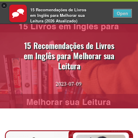
×
15 Recomendações de Livros
PT
Fazer login
Open
em Inglês para Melhorar sua
Leitura (2026 Atualizado)
Pular
EnglishCentral
para
o
15 Recomendações de Livros
conteúdo
em Inglês para Melhorar sua
Leitura
2023-07-09